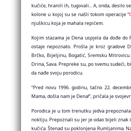
kučiće, hranili ih, tugovali… A, onda, desilo 
kolone u kojoj su se našli tokom operacije “
njuškicu koja je mahala repićem.
Kojim stazama je Dena uspjela da dođe do Ru
ostaje nepoznato. Prošla je kroz gradove Dv
Brčko, Bijeljinu, Bogatić, Sremsku Mitrovicu.
Drina, Sava. Prepreke su, po svemu sudeći, bi
da nađe svoju porodicu.
“Pred novu 1996. godinu, tačno 22. decemb
Mama, došla nam je Dena!”, pričala je svoj
Porodica je u tom trenutku jedva prepoznala 
noktiju. Prepoznali su jer je odao bijeli znak
kučića. Štenad su poklonjena Rumljanima. Nak