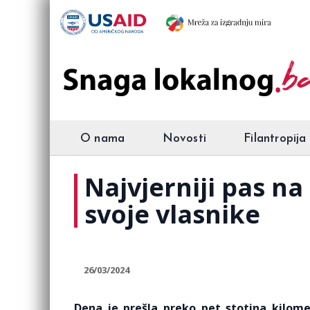
O nama
Novosti
Filantropija
Najvjerniji pas na
svoje vlasnike
26/03/2024
Dena je prešla preko pet stotina kilomet