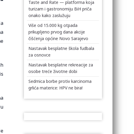
Taste and Rate — platforma koja
turizam i gastronomiju BiH priča
onako kako zaslužuju
la
Više od 15.000 kg otpada
na
prikupljeno prvog dana akcije
čišćenja općine Novo Sarajevo
me
Nastavak besplatne škola fudbala
za osnovce
ah
Nastavak besplatne rekreacije za
osobe treće životne dobi
is
Sedmica borbe protiv karcinoma
grlića materice: HPV ne bira!
na
ru
le