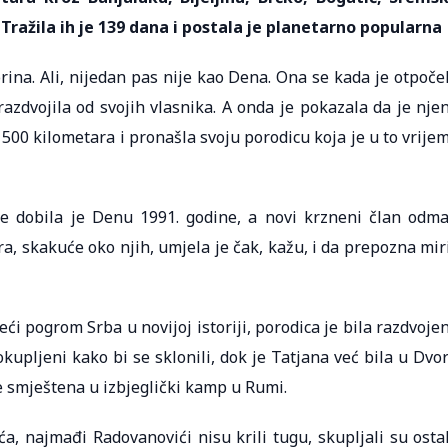
 Tražila ih je 139 dana i postala je planetarno popularna
na. Ali, nijedan pas nije kao Dena. Ona se kada je otpoče
razdvojila od svojih vlasnika. A onda je pokazala da je nje
d 500 kilometara i pronašla svoju porodicu koja je u to vrije
je dobila je Denu 1991. godine, a novi krzneni član odm
gra, skakuće oko njih, umjela je čak, kažu, i da prepozna mir
i pogrom Srba u novijoj istoriji, porodica je bila razdvoje
kupljeni kako bi se sklonili, dok je Tatjana već bila u Dvo
je smještena u izbjeglički kamp u Rumi.
a, najmađi Radovanovići nisu krili tugu, skupljali su osta