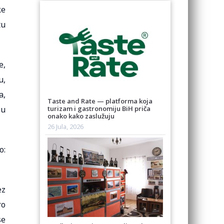
ke
tu
e,
u,
a,
Taste and Rate — platforma koja
ju
turizam i gastronomiju BiH priča
onako kako zaslužuju
26 Jula, 2026
o:
ez
ro
se