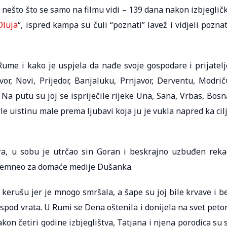
se nešto što se samo na filmu vidi – 139 dana nakon izbjeglič
Oluja
“, ispred kampa su čuli “poznati” lavež i vidjeli pozna
me i kako je uspjela da nađe svoje gospodare i prijatelj
or, Novi, Prijedor, Banjaluku, Prnjavor, Derventu, Modrič
 Na putu su joj se ispriječile rijeke Una, Sana, Vrbas, Bosn
le uistinu male prema ljubavi koja ju je vukla napred ka cil
ra, u sobu je utrčao sin Goran i beskrajno uzbuđen reka
evremneo za domaće medije Dušanka.
kerušu jer je mnogo smršala, a šape su joj bile krvave i b
 ispod vrata. U Rumi se Dena oštenila i donijela na svet peto
on četiri godine izbjeglištva, Tatjana i njena porodica su 