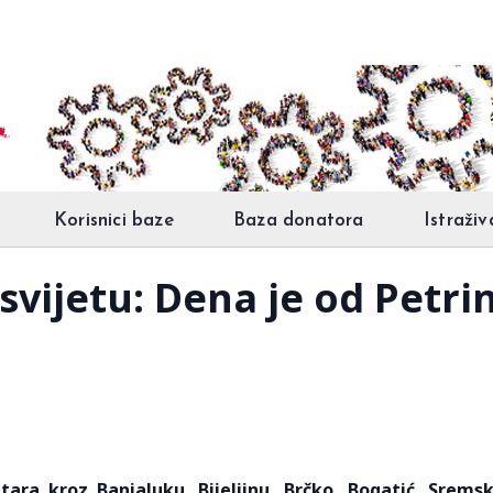
Korisnici baze
Baza donatora
Istraživ
 svijetu: Dena je od Petri
ara kroz Banjaluku, Bijeljinu, Brčko, Bogatić, Srems