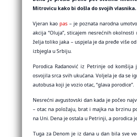
Mitrovicu kako bi došla do svojih vlasnika.
Vjeran kao
pas
– je poznata narodna umotvori
akcija “Oluja”, sticajem nesrećnih okolnosti 
želja toliko jaka – uspjela je da pređe više o
izbjegla u Srbiju.
Porodica Radanović iz Petrinje od komšija 
osvojila srca svih ukućana. Voljela je da se i
autobusa koji je vozio otac, “glava porodice”.
Nesrećni avgustovski dan kada je počeo najveć
– otac na položaju, brat i majka na brzinu po
na Uni. Dena je ostala u Petrinji, a porodica 
Tuga za Denom je iz dana u dan bila sve već