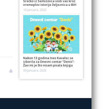
Srećko iz Semizovca vodi vas kroz
vremeplov istorije željeznica u BiH
16 Januara, 2025
Nakon 13 godina Ines Kavalec se
izborila za Dnevni centar “Denis”:
Žao mi je što nisam pisala knjigu
09 Januara, 2025