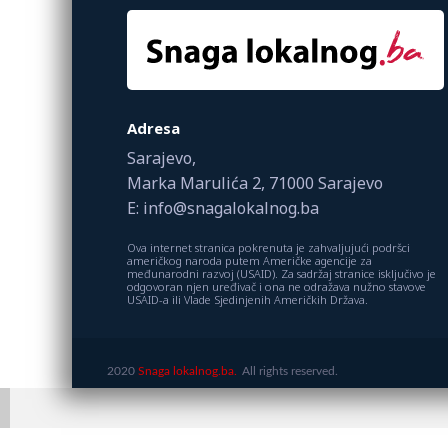
Adresa
Sarajevo,
Marka Marulića 2, 71000 Sarajevo
E: info@snagalokalnog.ba
Ova internet stranica pokrenuta je zahvaljujući podršci
američkog naroda putem Američke agencije za
međunarodni razvoj (USAID). Za sadržaj stranice isključivo je
odgovoran njen uređivač i ona ne odražava nužno stavove
USAID-a ili Vlade Sjedinjenih Američkih Država.
2020
Snaga lokalnog.ba.
All rights reserved.