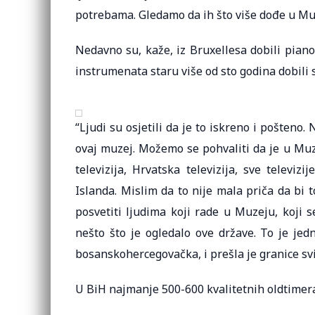
potrebama. Gledamo da ih što više dođe u Muz
Nedavno su, kaže, iz Bruxellesa dobili piano 
instrumenata staru više od sto godina dobili
“Ljudi su osjetili da je to iskreno i pošteno. 
ovaj muzej. Možemo se pohvaliti da je u Muz
televizija, Hrvatska televizija, sve televi
Islanda. Mislim da to nije mala priča da bi 
posvetiti ljudima koji rade u Muzeju, koji 
nešto što je ogledalo ove države. To je jedn
bosanskohercegovačka, i prešla je granice svi
U BiH najmanje 500-600 kvalitetnih oldtimer