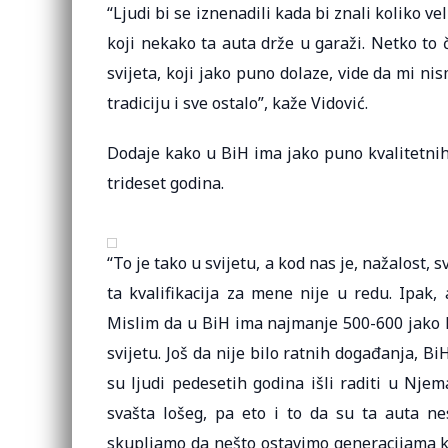
“Ljudi bi se iznenadili kada bi znali koliko ve
koji nekako ta auta drže u garaži. Netko to
svijeta, koji jako puno dolaze, vide da mi n
tradiciju i sve ostalo”, kaže Vidović.
Dodaje kako u BiH ima jako puno kvalitetnih
trideset godina.
“To je tako u svijetu, a kod nas je, nažalost, 
ta kvalifikacija za mene nije u redu. Ipak,
Mislim da u BiH ima najmanje 500-600 jako k
svijetu. Još da nije bilo ratnih događanja, B
su ljudi pedesetih godina išli raditi u Njem
svašta lošeg, pa eto i to da su ta auta ne
skupljamo da nešto ostavimo generacijama koje