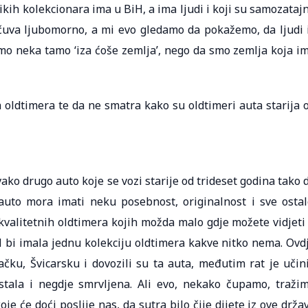
likih kolekcionara ima u BiH, a ima ljudi i koji su samozatajn
 čuva ljubomorno, a mi evo gledamo da pokažemo, da ljudi 
ismo neka tamo ‘iza ćoše zemlja’, nego da smo zemlja koja i
 oldtimera te da ne smatra kako su oldtimeri auta starija 
svako drugo auto koje se vozi starije od trideset godina tako 
 auto mora imati neku posebnost, originalnost i sve ostal
valitetnih oldtimera kojih možda malo gdje možete vidjeti
iH bi imala jednu kolekciju oldtimera kakve nitko nema. Ovd
ačku, Švicarsku i dovozili su ta auta, međutim rat je učin
stala i negdje smrvljena. Ali evo, nekako čupamo, traži
 će doći poslije nas, da sutra bilo čije dijete iz ove drža