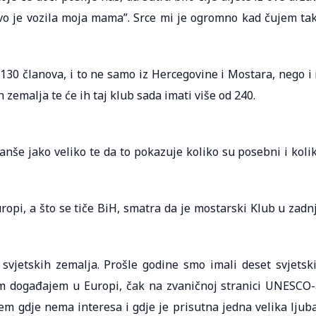
 ovo je vozila moja mama”. Srce mi je ogromno kad čujem ta
130 članova, i to ne samo iz Hercegovine i Mostara, nego i 
h zemalja te će ih taj klub sada imati više od 240.
ranše jako veliko te da to pokazuje koliko su posebni i koli
opi, a što se tiče BiH, smatra da je mostarski Klub u zadn
vjetskih zemalja. Prošle godine smo imali deset svjetsk
m događajem u Europi, čak na zvaničnoj stranici UNESCO-
 gdje nema interesa i gdje je prisutna jedna velika ljub