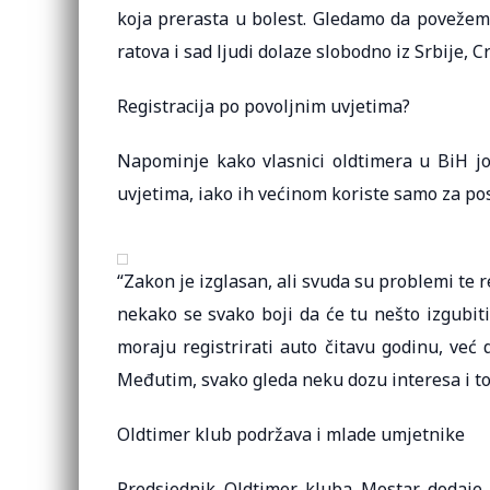
koja prerasta u bolest. Gledamo da povežemo 
ratova i sad ljudi dolaze slobodno iz Srbije, C
Registracija po povoljnim uvjetima?
Napominje kako vlasnici oldtimera u BiH još
uvjetima, iako ih većinom koriste samo za po
“Zakon je izglasan, ali svuda su problemi te r
nekako se svako boji da će tu nešto izgubiti.
moraju registrirati auto čitavu godinu, već
Međutim, svako gleda neku dozu interesa i to j
Oldtimer klub podržava i mlade umjetnike
Predsjednik Oldtimer kluba Mostar dodaje