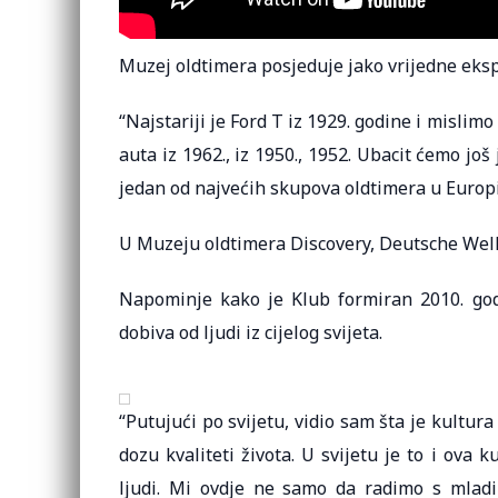
Muzej oldtimera posjeduje jako vrijedne eks
“Najstariji je Ford T iz 1929. godine i mislim
auta iz 1962., iz 1950., 1952. Ubacit ćemo još
jedan od najvećih skupova oldtimera u Europi”
U Muzeju oldtimera Discovery, Deutsche Well
Napominje kako je Klub formiran 2010. god
dobiva od ljudi iz cijelog svijeta.
“Putujući po svijetu, vidio sam šta je kultura
dozu kvaliteti života. U svijetu je to i ova k
ljudi. Mi ovdje ne samo da radimo s mlad