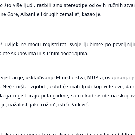
što više ljudi, razbili smo stereotipe od ovih ružnih stvar
rne Gore, Albanije i drugih zemalja”, kazao je.
 uvijek ne mogu registrirati svoje ljubimce po povoljnij
sjete skupovima ili sličnim događajima.
egistracije, usklađivanje Ministarstva, MUP-a, osiguranja, j
 Neće ništa izgubiti, dobit će mali ljudi koji vole ovo, da 
 da ga registriraju pola godine, samo kad se ide na skupov
e, nažalost, jako ružno”, ističe Vidović.
 kako su spremni bez ikakvih naknada prostorije Oldtim