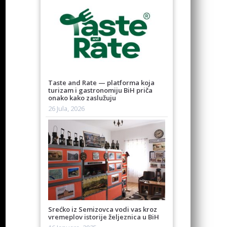
Taste and Rate — platforma koja
turizam i gastronomiju BiH priča
onako kako zaslužuju
26 Jula, 2026
Srećko iz Semizovca vodi vas kroz
vremeplov istorije željeznica u BiH