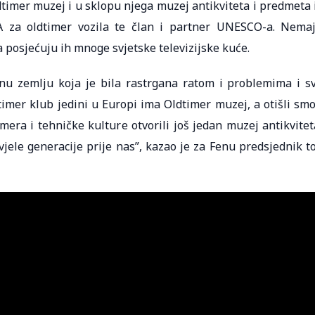
timer muzej i u sklopu njega muzej antikviteta i predmeta 
IVA za oldtimer vozila te član i partner UNESCO-a. Nema
a posjećuju ih mnoge svjetske televizijske kuće.
nu zemlju koja je bila rastrgana ratom i problemima i s
imer klub jedini u Europi ima Oldtimer muzej, a otišli smo
era i tehničke kulture otvorili još jedan muzej antikvitet
vjele generacije prije nas”, kazao je za Fenu predsjednik t