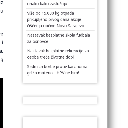
iz
onako kako zaslužuju
ju
Više od 15.000 kg otpada
prikupljeno prvog dana akcije
čišćenja općine Novo Sarajevo
ve
Nastavak besplatne škola fudbala
za osnovce
 i
a,
Nastavak besplatne rekreacije za
osobe treće životne dobi
og
Sedmica borbe protiv karcinoma
grlića materice: HPV ne bira!