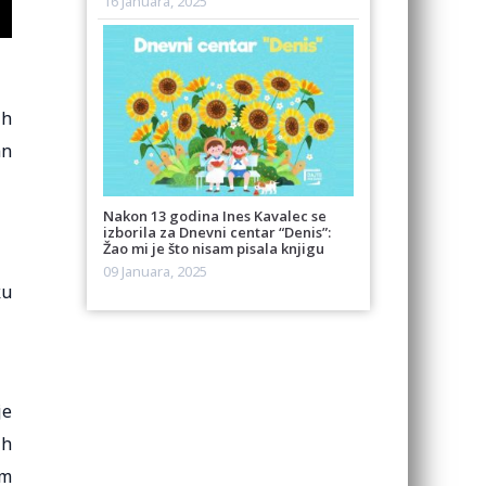
16 Januara, 2025
ih
an
Nakon 13 godina Ines Kavalec se
izborila za Dnevni centar “Denis”:
Žao mi je što nisam pisala knjigu
09 Januara, 2025
ku
je
ih
im