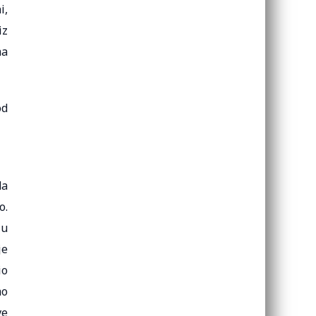
i,
iz
ma
od
da
o.
 u
je
io
mo
ve