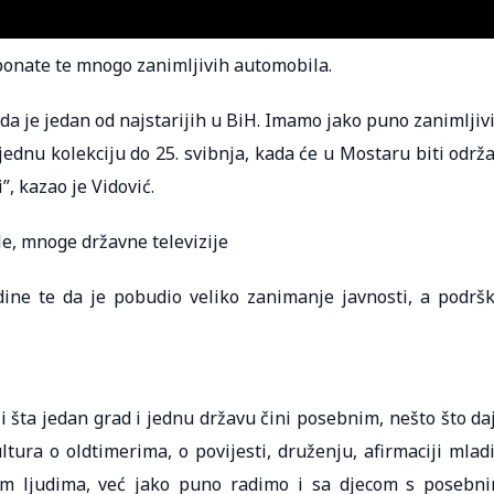
ponate te mnogo zanimljivih automobila.
o da je jedan od najstarijih u BiH. Imamo jako puno zanimljiv
 jednu kolekciju do 25. svibnja, kada će u Mostaru biti održ
, kazao je Vidović.
e, mnoge državne televizije
ine te da je pobudio veliko zanimanje javnosti, a podrš
 i šta jedan grad i jednu državu čini posebnim, nešto što da
ultura o oldtimerima, o povijesti, druženju, afirmaciji mlad
im ljudima, već jako puno radimo i sa djecom s posebn