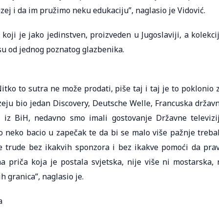
ej i da im pružimo neku edukaciju”, naglasio je Vidović.
koji je jako jedinstven, proizveden u Jugoslaviji, a kolekci
 su od jednog poznatog glazbenika.
Nitko to sutra ne može prodati, piše taj i taj je to poklonio 
eju bio jedan Discovery, Deutsche Welle, Francuska držav
zije iz BiH, nedavno smo imali gostovanje Državne televizi
to neko bacio u zapečak te da bi se malo više pažnje treba
se trude bez ikakvih sponzora i bez ikakve pomoći da pra
a priča koja je postala svjetska, nije više ni mostarska, 
h granica”, naglasio je.
a