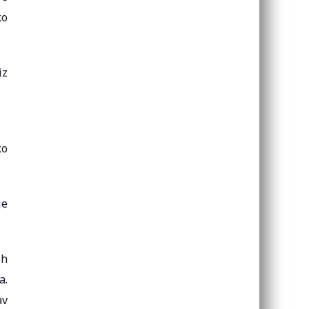
ko
iz
ko
je
ih
a.
av