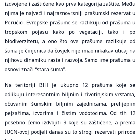
izdvojene i zaštićene kao prva kategorija zaštite. Među
njima je najveći i najraznovrsniji prašumski rezervat u
Perućici. Evropske prašume se razlikuju od prašuma u
tropskom pojasu kako po vegetaciji, tako i po
biodiverzitetu, a ono što ove prašume razlikuje od
šuma je činjenica da čovjek nije imao nikakav uticaj na
njihovu dinamiku rasta i razvoja. Samo ime prašuma u
osnovi znači “stara šuma”.
Na teritoriji BIH je ukupno 12 prašuma koje se
odlikuju interesantnim biljnim i životinjskim vrstama,
očuvanim šumskim biljnim zajednicama, prelijepim
pejzažima, izvorima i čistim vodotocima. Od tih 12
posebno ćemo izdvojiti 3 koje su zaštićene, a prema
IUCN-ovoj podjeli danas su to strogi rezervati prirode