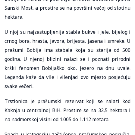
Sanski Most, a prostire se na površini većoj od stotinu
hektara.
U njoj su najzastupljenija stabla bukve i jele, bijelog i
crnog bora, hrasta, javora, brijesta, jasena i smreke. U
prašumi Bobija ima stabala koja su starija od 500
godina. U njenoj blizini nalazi se i poznati prirodni
krški fenomen Bobijaško oko, jezero na dnu uvale.
Legenda kaže da vile i vilenjaci ovo mjesto posjećuju
svake večeri.
Trstionica je prašumski rezervat koji se nalazi kod
Kaknja u centralnoj BiH. Prostire se na 32,5 hektara i
na nadmorskoj visini od 1.005 do 1.112 metara.
Spada u kategoriju zaštićenog prašumskog područja,