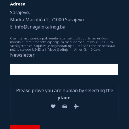
Adresa
Sarajevo,
Marka Marulića 2, 71000 Sarajevo
E: info@snagalokalnog.ba
Ova internet stranica pokrenuta je zahvaljujući podršci američkog
naroda putem Američke agencije za međunarodni razvoj (USAID). Za
sadržaj stranice isključivo je odgovoran njen uređivač i ona ne odražava
nužno stavove USAID-a ili Vlade Sjedinjenih Američkih Država.
Newsletter
Please prove you are human by selecting the
plane
.