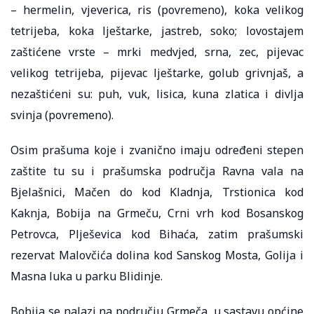
– hermelin, vjeverica, ris (povremeno), koka velikog
tetrijeba, koka lještarke, jastreb, soko; lovostajem
zaštićene vrste – mrki medvjed, srna, zec, pijevac
velikog tetrijeba, pijevac lještarke, golub grivnjaš, a
nezaštićeni su: puh, vuk, lisica, kuna zlatica i divlja
svinja (povremeno).
Osim prašuma koje i zvanično imaju određeni stepen
zaštite tu su i prašumska područja Ravna vala na
Bjelašnici, Mačen do kod Kladnja, Trstionica kod
Kaknja, Bobija na Grmeču, Crni vrh kod Bosanskog
Petrovca, Plješevica kod Bihaća, zatim prašumski
rezervat Malovčića dolina kod Sanskog Mosta, Golija i
Masna luka u parku Blidinje.
Bobija se nalazi na području Grmeča, u sastavu općine