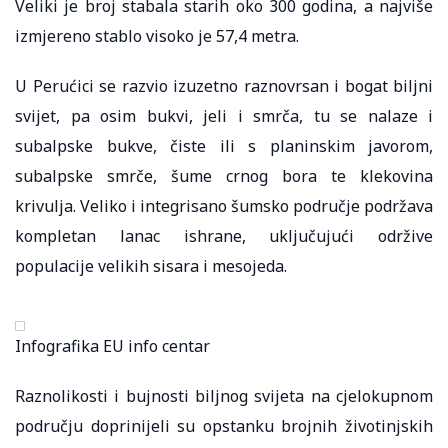
Veliki je broj stabala starih oko 300 godina, a najviše
izmjereno stablo visoko je 57,4 metra.
U Perućici se razvio izuzetno raznovrsan i bogat biljni
svijet, pa osim bukvi, jeli i smrča, tu se nalaze i
subalpske bukve, čiste ili s planinskim javorom,
subalpske smrče, šume crnog bora te klekovina
krivulјa. Veliko i integrisano šumsko područje podržava
kompletan lanac ishrane, uklјučujući održive
populacije velikih sisara i mesojeda.
Infografika EU info centar
Raznolikosti i bujnosti bilјnog svijeta na cjelokupnom
području doprinijeli su opstanku brojnih životinjskih