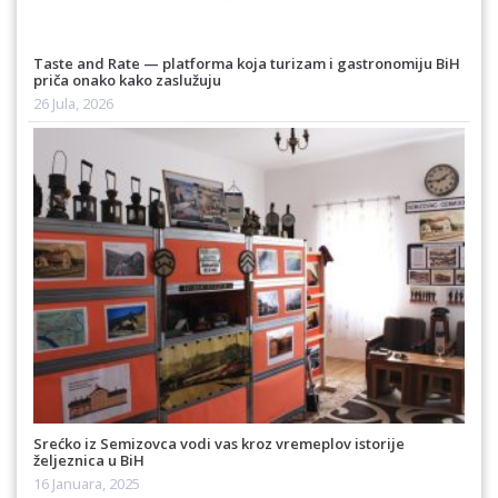
Taste and Rate — platforma koja turizam i gastronomiju BiH
priča onako kako zaslužuju
26 Jula, 2026
Srećko iz Semizovca vodi vas kroz vremeplov istorije
željeznica u BiH
16 Januara, 2025