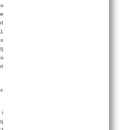
ju
ne
kt
),
 o
lj
 u
kt
u,
 i
oj