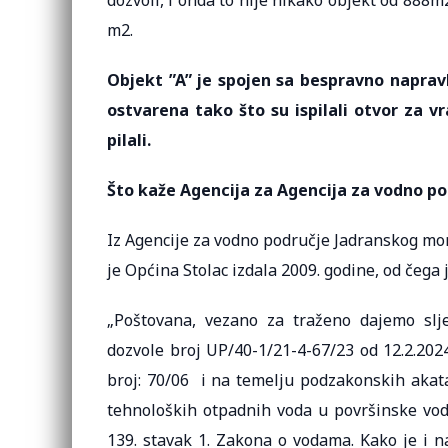
dozvoli, i onda to nije nikako objekt od 888
m2.
Objekt ”A” je spojen sa bespravno napra
ostvarena tako što su ispilali otvor za 
pilali.
Što kaže Agencija za Agencija za vodno p
Iz Agencije za vodno područje Jadranskog mor
je Općina Stolac izdala 2009. godine, od čega 
„Poštovana, vezano za traženo dajemo slj
dozvole broj UP/40-1/21-4-67/23 od 12.2.202
broj: 70/06 i na temelju podzakonskih akat
tehnoloških otpadnih voda u površinske vod
139. stavak 1. Zakona o vodama. Kako je i 