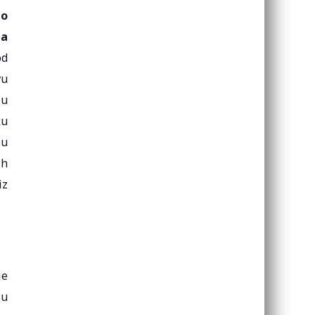
 o
za
od
vu
 u
ku
 u
ih
iz
je
 u