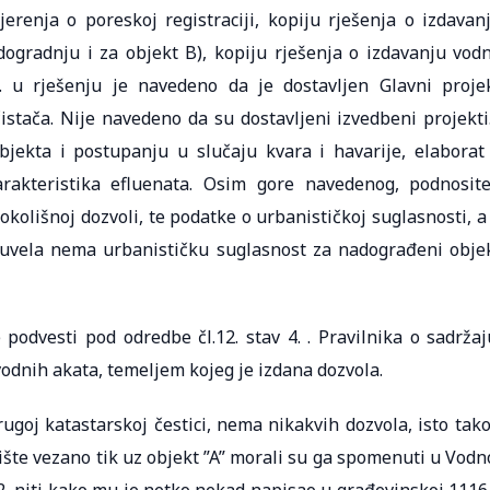
jerenja o poreskoj registraciji, kopiju rješenja o izdavan
ogradnju i za objekt B), kopiju rješenja o izdavanju vod
a. u rješenju je navedeno da je dostavljen Glavni proje
istača. Nije navedeno da su dostavljeni izvedbeni projekti.
bjekta i postupanju u slučaju kvara i havarije, elaborat
karakteristika efluenata. Osim gore navedenog, podnosite
okolišnoj dozvoli, te podatke o urbanističkoj suglasnosti, a
Žuvela nema urbanističku suglasnost za nadograđeni obje
podvesti pod odredbe čl.12. stav 4. . Pravilnika o sadržaj
vodnih akata, temeljem kojeg je izdana dozvola.
ugoj katastarskoj čestici, nema nikakvih dozvola, isto tako
ište vezano tik uz objekt ”A” morali su ga spomenuti u Vodn