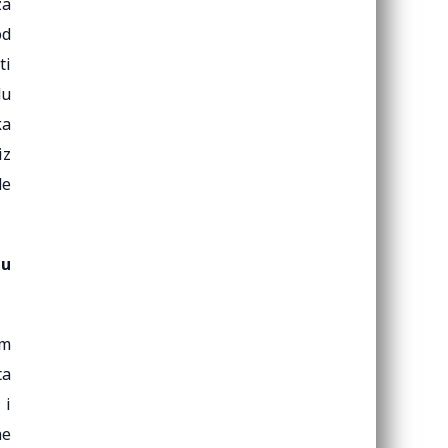
za
od
ti
du
ka
iz
de
nu
om
ta
 i
ne