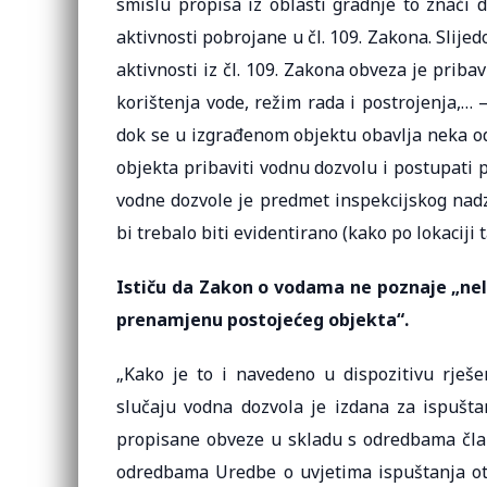
smislu propisa iz oblasti gradnje to znači 
aktivnosti pobrojane u čl. 109. Zakona. Slije
aktivnosti iz čl. 109. Zakona obveza je priba
korištenja vode, režim rada i postrojenja,…
dok se u izgrađenom objektu obavlja neka od a
objekta pribaviti vodnu dozvolu i postupati
vodne dozvole je predmet inspekcijskog nadz
bi trebalo biti evidentirano (kako po lokaciji 
Ističu da Zakon o vodama ne poznaje „nel
prenamjenu postojećeg objekta“.
„Kako je to i navedeno u dispozitivu rješ
slučaju vodna dozvola je izdana za ispušta
propisane obveze u skladu s odredbama člana
odredbama Uredbe o uvjetima ispuštanja otpa