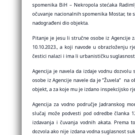
spomenika BiH – Nekropola stećaka Radimlja 
očuvanje nacionalnih spomenika Mostar, te s
nadograđeni dio objekta.
Pitanje je jesu li stručne osobe iz Agencije
10.10.2023., a koji navode u obrazloženju rj
čestici nalazi i ima li urbanističku suglasnost
Agencija je navela da izdaje vodnu dozvolu s
osobe iz Agencije navele da je ”Žuvela” na ob
objekt, a za koje mu je izdano inspekcijsko r
Agencija za vodno područje Jadranskog mo
slučaj može podvesti pod odredbe članka 12.
izdavanja i čuvanja vodnih akata. Prema t
dozvola ako nije izdana vodna suglasnost suk