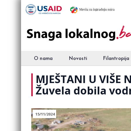
O nama
Novosti
Filantropija
MJEŠTANI U VIŠE 
Žuvela dobila vod
15/11/2024