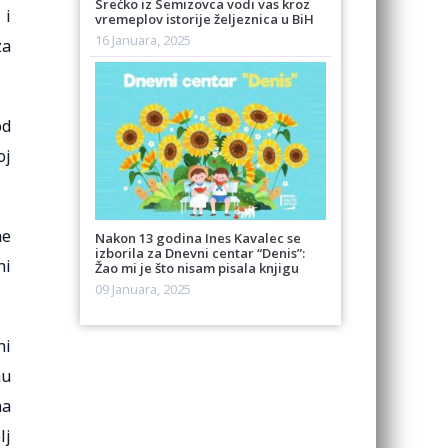
Srećko iz Semizovca vodi vas kroz
 i
vremeplov istorije željeznica u BiH
16 Januara, 2025
za
od
oj
ne
Nakon 13 godina Ines Kavalec se
izborila za Dnevni centar “Denis”:
ni
Žao mi je što nisam pisala knjigu
09 Januara, 2025
ni
nu
na
lj