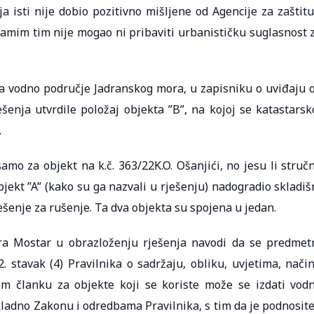
isti nije dobio pozitivno mišljene od Agencije za zaštitu
amim tim nije mogao ni pribaviti urbanističku suglasnost 
 za vodno područje Jadranskog mora, u zapisniku o uviđaju 
ešenja utvrdile položaj objekta ”B”, na kojoj se katastarsk
.
amo za objekt na k.č. 363/22K.O. Ošanjići, no jesu li struč
jekt ”A” (kako su ga nazvali u rješenju) nadogradio skladiš
ješenje za rušenje. Ta dva objekta su spojena u jedan.
ra Mostar u obrazloženju rješenja navodi da se predmet
 stavak (4) Pravilnika o sadržaju, obliku, uvjetima, nači
om članku za objekte koji se koriste može se izdati vod
ladno Zakonu i odredbama Pravilnika, s tim da je podnosite