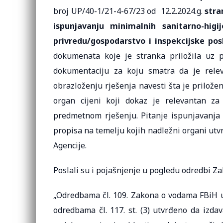
broj UP/40-1/21-4-67/23 od 12.2.2024.g.
stra
ispunjavanju minimalnih sanitarno-higi
privredu/gospodarstvo i inspekcijske posl
dokumenata koje je stranka priložila uz p
dokumentaciju za koju smatra da je rele
obrazloženju rješenja navesti šta je prilo
organ cijeni koji dokaz je relevantan za
predmetnom rješenju. Pitanje ispunjavanja 
propisa na temelju kojih nadležni organi utvr
Agencije.
Poslali su i pojašnjenje u pogledu odredbi Z
„Odredbama čl. 109. Zakona o vodama FBiH ut
odredbama čl. 117. st. (3) utvrđeno da izd