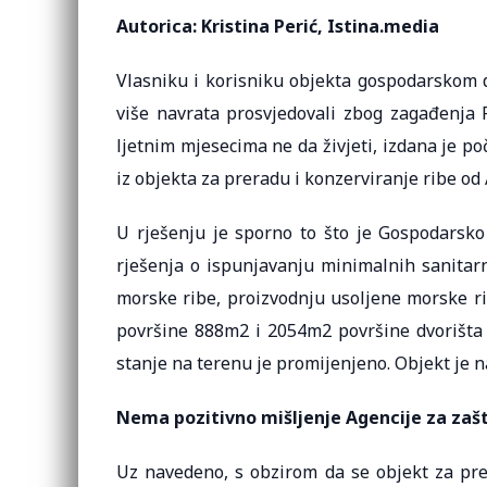
Autorica: Kristina Perić, Istina.media
Vlasniku i korisniku objekta gospodarskom dr
više navrata prosvjedovali zbog zagađenja R
ljetnim mjesecima ne da živjeti, izdana je 
iz objekta za preradu i konzerviranje ribe o
U rješenju je sporno to što je Gospodarsko 
rješenja o ispunjavanju minimalnih sanitarn
morske ribe, proizvodnju usoljene morske rib
površine 888m2 i 2054m2 površine dvorišta i
stanje na terenu je promijenjeno. Objekt je n
Nema pozitivno mišljenje Agencije za zaš
Uz navedeno, s obzirom da se objekt za pre