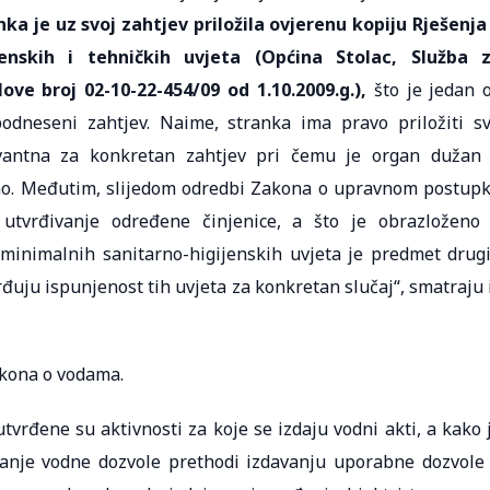
nka je uz svoj zahtjev priložila ovjerenu kopiju Rješenja
jenskih i tehničkih uvjeta (Općina Stolac, Služba 
ove broj 02-10-22-454/09 od 1.10.2009.g.),
što je jedan 
odneseni zahtjev. Naime, stranka ima pravo priložiti s
vantna za konkretan zahtjev pri čemu je organ dužan
ženo. Međutim, slijedom odredbi Zakona o upravnom postup
 utvrđivanje određene činjenice, a što je obrazloženo
minimalnih sanitarno-higijenskih uvjeta je predmet drug
đuju ispunjenost tih uvjeta za konkretan slučaj“, smatraju 
akona o vodama.
vrđene su aktivnosti za koje se izdaju vodni akti, a kako 
avanje vodne dozvole prethodi izdavanju uporabne dozvole