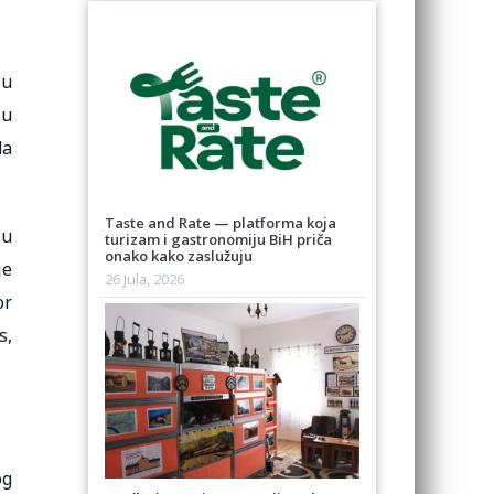
 u
 u
da
Taste and Rate — platforma koja
ju
turizam i gastronomiju BiH priča
onako kako zaslužuju
je
26 Jula, 2026
or
s,
og