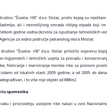
uštvu ”Žuvela- HB” d.o.o. Stolac, protiv kojeg su mještani
adimlje, ali i nesnošljivog smrada ribljeg otpada koji im
početkom godine vodna dozvola za ispuštanje tehnoloških vo
d Agencije za vodno područje Jadranskog mora Mostar.
društvo ”Žuvela- HB” d.o.o. Stolac priložilo ovjerenu kopi
o-higijenskih i tehničkih uvjeta za preradu i konzerviran
e, filetiranje i mariniranje morske ribe za poslovni prost
zdano od lokalnih vlasti 2009. godine, a od 2009. do dana
adograđivan, i to više nije objekt od 888m2.
titu spomenika
radu i proizvodnju usoljene ribe nalazi u zoni Nacionaln