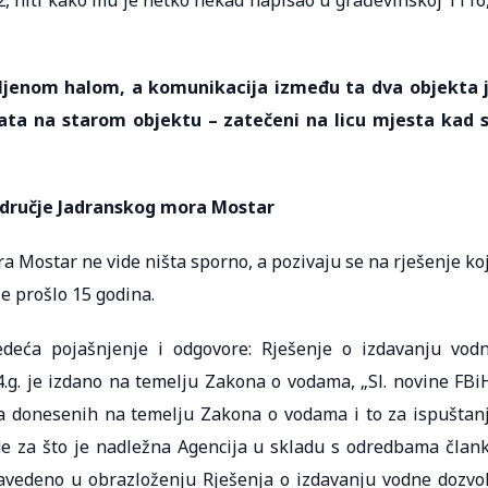
m2, niti kako mu je netko nekad napisao u građevinskoj 1116
vljenom halom, a komunikacija između ta dva objekta 
vrata na starom objektu – zatečeni na licu mjesta kad 
odručje Jadranskog mora Mostar
a Mostar ne vide ništa sporno, a pozivaju se na rješenje ko
je prošlo 15 godina.
edeća pojašnjenje i odgovore: Rješenje o izdavanju vod
4.g. je izdano na temelju Zakona o vodama, „Sl. novine FBi
a donesenih na temelju Zakona o vodama i to za ispuštan
e za što je nadležna Agencija u skladu s odredbama član
navedeno u obrazloženju Rješenja o izdavanju vodne dozvo