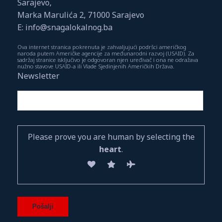
Sarajevo,
Marka Marulića 2, 71000 Sarajevo
E: info@snagalokalnog.ba
Ova internet stranica pokrenuta je zahvaljujući podršci američkog
naroda putem Američke agencije za međunarodni razvoj (USAID). Za
sadržaj stranice isključivo je odgovoran njen uređivač i ona ne odražava
nužno stavove USAID-a ili Vlade Sjedinjenih Američkih Država.
Newsletter
Please prove you are human by selecting the
heart
.