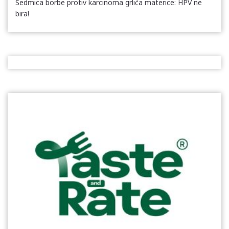
Sedmica borbe protiv karcinoma grlića materice: HPV ne
bira!