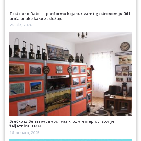
Taste and Rate — platforma koja turizam i gastronomiju BiH
priča onako kako zaslužuju
26 Jula, 2026
Srećko iz Semizovca vodi vas kroz vremeplov istorije
željeznica u BiH
16 Januara, 2025