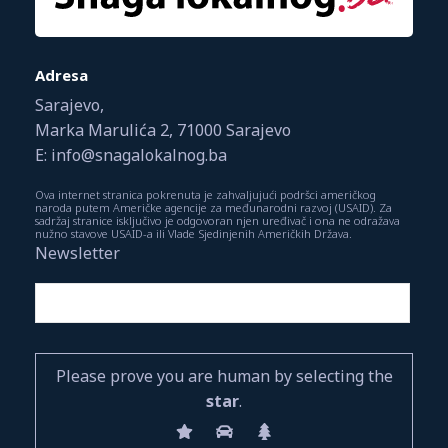
Adresa
Sarajevo,
Marka Marulića 2, 71000 Sarajevo
E: info@snagalokalnog.ba
Ova internet stranica pokrenuta je zahvaljujući podršci američkog
naroda putem Američke agencije za međunarodni razvoj (USAID). Za
sadržaj stranice isključivo je odgovoran njen uređivač i ona ne odražava
nužno stavove USAID-a ili Vlade Sjedinjenih Američkih Država.
Newsletter
Please prove you are human by selecting the
star
.