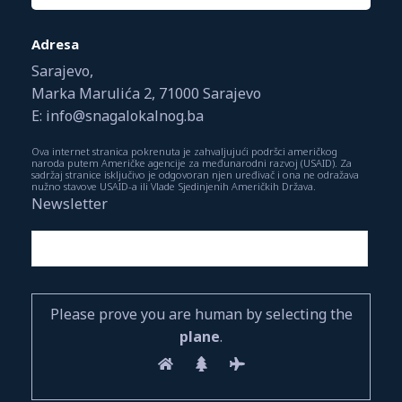
Adresa
Sarajevo,
Marka Marulića 2, 71000 Sarajevo
E: info@snagalokalnog.ba
Ova internet stranica pokrenuta je zahvaljujući podršci američkog
naroda putem Američke agencije za međunarodni razvoj (USAID). Za
sadržaj stranice isključivo je odgovoran njen uređivač i ona ne odražava
nužno stavove USAID-a ili Vlade Sjedinjenih Američkih Država.
Newsletter
Please prove you are human by selecting the
plane
.