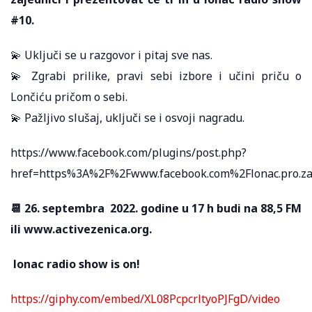
#10.
💫 Uključi se u razgovor i pitaj sve nas.
💫 Zgrabi prilike, pravi sebi izbore i učini priču o
Lončiću pričom o sebi.
💫 Pažljivo slušaj, uključi se i osvoji nagradu.
https://www.facebook.com/plugins/post.php?
href=https%3A%2F%2Fwww.facebook.com%2Flonac.pro.z
📆 26. septembra 2022. godine u 17 h budi na 88,5 FM
ili www.activezenica.org.
lonac radio show is on!
https://giphy.com/embed/XL08PcpcrltyoPJFgD/video