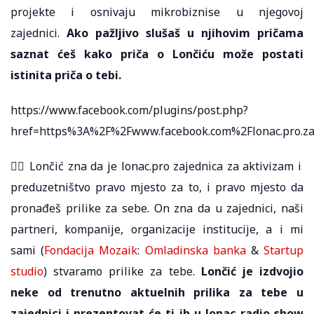
projekte i osnivaju mikrobiznise u njegovoj
zajednici.
Ako pažljivo slušaš u njihovim pričama
saznat ćeš kako priča o Lončiću može postati
istinita priča o tebi.
https://www.facebook.com/plugins/post.php?
href=https%3A%2F%2Fwww.facebook.com%2Flonac.pro
🦹‍♀️ Lončić zna da je lonac.pro zajednica za aktivizam i
preduzetništvo pravo mjesto za to, i pravo mjesto da
pronađeš prilike za sebe. On zna da u zajednici, naši
partneri, kompanije, organizacije institucije, a i mi
sami (
Fondacija Mozaik
:
Omladinska banka
&
Startup
studio
) stvaramo prilike za tebe.
Lončić je izdvojio
neke od trenutno aktuelnih prilika za tebe u
zajednici i prezentovat će ti ih u lonac radio show