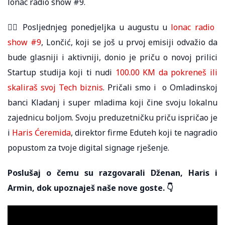
lonac radio show #9.
🦹‍♀️ Posljednjeg ponedjeljka u augustu u
lonac radio
show #9
, Lončić, koji se još u prvoj emisiji odvažio da
bude glasniji i aktivniji, donio je priču o novoj prilici
Startup studija koji ti nudi
100.00 KM da pokreneš ili
skaliraš svoj Tech biznis
. Pričali smo i o Omladinskoj
banci Kladanj i super mladima koji čine svoju lokalnu
zajednicu boljom. Svoju preduzetničku priču ispričao je
i
Haris Ćeremida
, direktor firme Eduteh koji te nagradio
popustom za tvoje digital signage rješenje.
Poslušaj o čemu su razgovarali Dženan, Haris i
Armin, dok upoznaješ naše nove goste. 👇