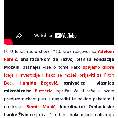
🕐 U lonac radio show #10, kroz razgovor sa
Adelom
Ramić
, analitičarkom za razvoj biznisa Fondacije
Mozaik
, saznaješ više o tome kako
spajamo dobre
ideje i investicije i kako se možeš prijaviti za Pitch
Deck
.
Hamida Begović,
osnivačica i vlasnica
mikrobiznisa
Butteria
ispričat će ti više o svom
preduzetničkom putu i nagraditi te poklon paketom. I
na kraju,
Semir Muhić
, koordinator Omladinske
banke Živinice
pričat će o tome kako mladi realiziraju