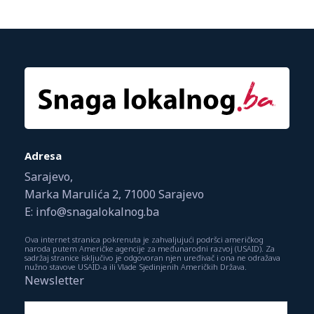
Adresa
Sarajevo,
Marka Marulića 2, 71000 Sarajevo
E: info@snagalokalnog.ba
Ova internet stranica pokrenuta je zahvaljujući podršci američkog
naroda putem Američke agencije za međunarodni razvoj (USAID). Za
sadržaj stranice isključivo je odgovoran njen uređivač i ona ne odražava
nužno stavove USAID-a ili Vlade Sjedinjenih Američkih Država.
Newsletter