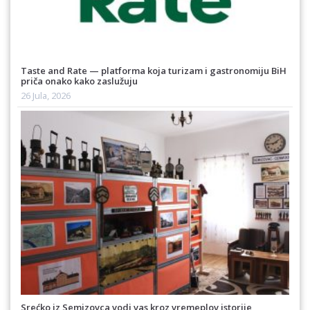
Taste and Rate — platforma koja turizam i gastronomiju BiH
priča onako kako zaslužuju
26 Jula, 2026
Srećko iz Semizovca vodi vas kroz vremeplov istorije