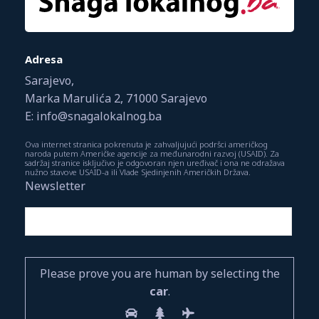
Adresa
Sarajevo,
Marka Marulića 2, 71000 Sarajevo
E: info@snagalokalnog.ba
Ova internet stranica pokrenuta je zahvaljujući podršci američkog
naroda putem Američke agencije za međunarodni razvoj (USAID). Za
sadržaj stranice isključivo je odgovoran njen uređivač i ona ne odražava
nužno stavove USAID-a ili Vlade Sjedinjenih Američkih Država.
Newsletter
Please prove you are human by selecting the
car
.