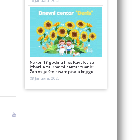
16 Januara, 2025
Nakon 13 godina Ines Kavalec se
izborila za Dnevni centar “Denis”:
Žao mi je što nisam pisala knjigu
09 Januara, 2025