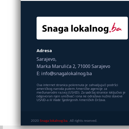
Adresa
Sarajevo,
Marka Marulića 2, 71000 Sarajevo
E: info@snagalokalnog.ba
Ova internet stranica pokrenuta je zahvaljujući podršci
američkog naroda putem Američke agencije za
međunarodni razvoj (USAID). Za sadržaj stranice isključivo je
odgovoran njen uređivač i ona ne odražava nužno stavove
USAID-a ili Vlade Sjedinjenih Američkih Država.
2020
Snaga lokalnog.ba.
All rights reserved.