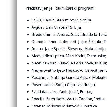
Predstavljen je i takmičarski program:
5/3/0, Danilo Stanimirović, Srbija;
Avgust, Dan Grabnar, Srbija;
Brodolomnici, Andrea Saavedra de la Teha
Demoni, demoni, demoni, Jegor Širenko, Ru
Imena, Jane Spasik, Sjeverna Makedonija;
Medvjedica i ptica, Mari Kodri, Francuska;
Neobičan dan, Klavdija Koršunova, Rusija;
Nevjerovatno ljeto Hesusovo, Sebastijan D
Pasarinjo, Natalija Garsija Agraz, Meksiko
Posednutost, Sofija Čigirova, Rusija;
Svaki dan zora, Amir Jusef, Egipat;
Specijal četvrtkom, Varun Tandon, Indija;
Stranac, Milorad Milatović, Hrvatska;