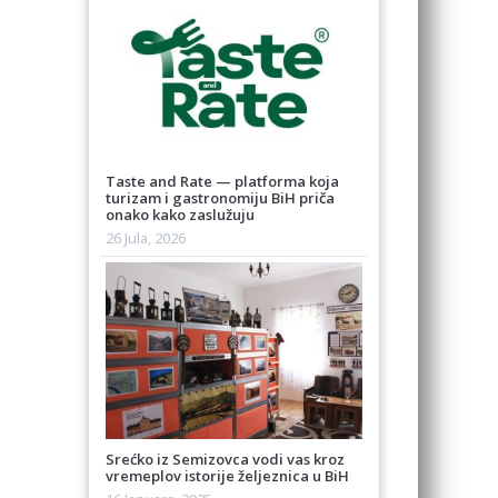
Taste and Rate — platforma koja
turizam i gastronomiju BiH priča
onako kako zaslužuju
26 Jula, 2026
Srećko iz Semizovca vodi vas kroz
vremeplov istorije željeznica u BiH