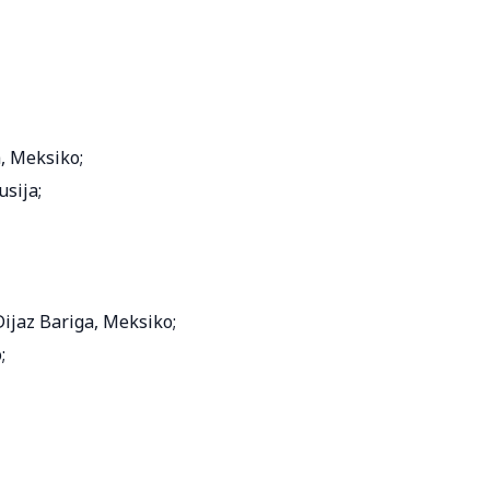
, Meksiko;
sija;
ijaz Bariga, Meksiko;
;