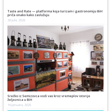
Taste and Rate — platforma koja turizam i gastronomiju BiH
priča onako kako zaslužuju
26 Jula, 2026
Srećko iz Semizovca vodi vas kroz vremeplov istorije
željeznica u BiH
16 Januara, 2025