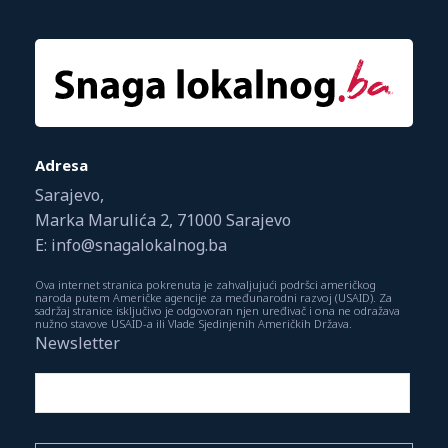
Adresa
Sarajevo,
Marka Marulića 2, 71000 Sarajevo
E: info@snagalokalnog.ba
Ova internet stranica pokrenuta je zahvaljujući podršci američkog
naroda putem Američke agencije za međunarodni razvoj (USAID). Za
sadržaj stranice isključivo je odgovoran njen uređivač i ona ne odražava
nužno stavove USAID-a ili Vlade Sjedinjenih Američkih Država.
Newsletter