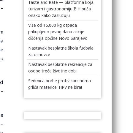
Taste and Rate — platforma koja
 –
turizam i gastronomiju BiH priča
onako kako zaslužuju
Više od 15.000 kg otpada
om
prikupljeno prvog dana akcije
čišćenja općine Novo Sarajevo
na
Nastavak besplatne škola fudbala
ne
za osnovce
ku
Nastavak besplatne rekreacije za
osobe treće životne dobi
Sedmica borbe protiv karcinoma
ki
grlića materice: HPV ne bira!
 –
je
 –
va