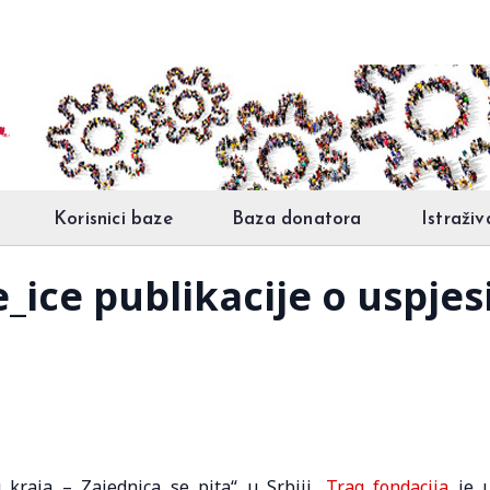
Korisnici baze
Baza donatora
Istraživ
_ice publikacije o uspjes
kraja – Zajednica se pita“ u Srbiji,
Trag fondacij
a
je 