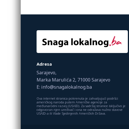
Adresa
Sarajevo,
Marka Marulića 2, 71000 Sarajevo
E: info@snagalokalnog.ba
Ova internet stranica pokrenuta je zahvaljujući podršci
američkog naroda putem Američke agencije za
međunarodni razvoj (USAID). Za sadržaj stranice isključivo je
odgovoran njen uređivač i ona ne odražava nužno stavove
USAID-a ili Vlade Sjedinjenih Američkih Država.