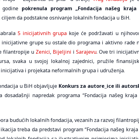
. godine
pokrenula program „
Fondacija našeg kraja
 ciljem da podstakne osnivanje lokalnih fondacija u BiH.
dabrala
5 inicijativnih grupa
koje će podržavati u njihov
 inicijativne grupe su ostale dio programa i aktivno rade 
e filantropije u
Zenici
,
Bijeljini
i
Sarajevu
. Ove tri inicijativ
a, svaka u svojoj lokalnoj zajednici, pružile finansijs
inicijativa i projekata neformalnih grupa i udruženja.
ndacija u BiH objavljuje
Konkurs za autore_ice ili autors
ala dosadašnji napredak programa “Fondacija našeg kraja
pora budućih lokalnih fondacija, vezanih za razvoj filantropi
likacija treba da predstavi program “Fondacija našeg kraja
od lokalnih fondacija sa ilustrativnim primjerima inicijati