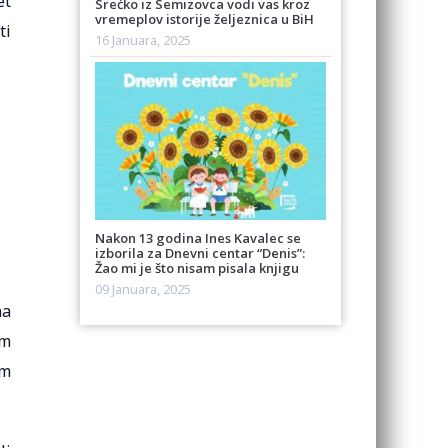
et
Srećko iz Semizovca vodi vas kroz
vremeplov istorije željeznica u BiH
ti
16 Januara, 2025
Nakon 13 godina Ines Kavalec se
izborila za Dnevni centar “Denis”:
Žao mi je što nisam pisala knjigu
09 Januara, 2025
na
om
im