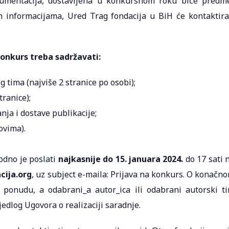
mentacija, dostavljena u konkursnom roku biće predm
 informacijama, Ured Trag fondacija u BiH će kontaktira
onkurs treba sadržavati:
g tima (najviše 2 stranice po osobi);
tranice);
anja i dostave publikacije;
ovima).
dno je poslati
najkasnije do 15. januara 2024.
do 17 sati 
cija.org
, uz subject e-maila: Prijava na konkurs. O konačn
u ponudu, a odabrani_a autor_ica ili odabrani autorski t
jedlog Ugovora o realizaciji saradnje.