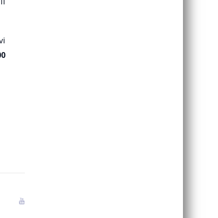
li
vi
00