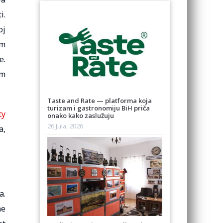
i.
oj
om
e.
om
Taste and Rate — platforma koja
turizam i gastronomiju BiH priča
ty
onako kako zaslužuju
26 Jula, 2026
a,
a.
ne