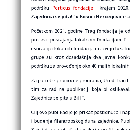
podršku
Porticus fondacije
krajem 2020
Zajednica se pit
a
!” u Bosni i Hercegovini
sa
Početkom 2021. godine Trag fondacija je o
procesu postajanja lokalnom fondacijom. Tri
osnivanju lokalnih fondacija i razvoju lokaln
grupe su kroz dosadašnja dva javna konkurs
podršku za provođenje oko 40 malih lokalnih 
Za potrebe promocije programa, Ured Trag fo
tim
za rad na publikaciji koja bi oslikav
Zajednica se pita u BiH!”.
Cilj ove publikacije je prikaz postignuća i na
i buđenje filantropskog duha zajednice. Pub
Zajednica se pita!”, da prikaže profil svake 