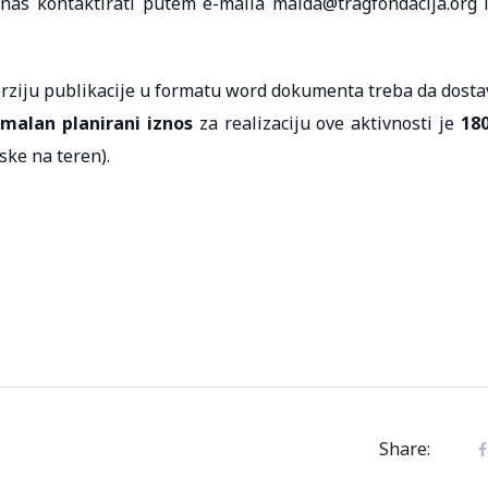
as kontaktirati putem e-maila maida@tragfondacija.org i
verziju publikacije u formatu word dokumenta treba da dosta
malan planirani iznos
za realizaciju ove aktivnosti je
18
ske na teren).
Share: