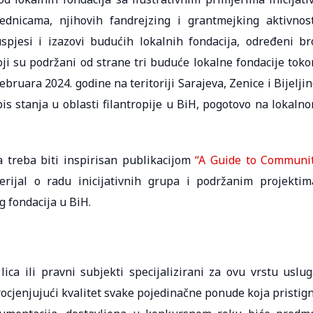
dnicama, njihovih fandrejzing i grantmejking aktivnost
spjesi i izazovi budućih lokalnih fondacija, određeni br
koji su podržani od strane tri buduće lokalne fondacije tok
februara 2024. godine na teritoriji Sarajeva, Zenice i Bijeljin
pis stanja u oblasti filantropije u BiH, pogotovo na lokaln
a treba biti inspirisan publikacijom
“A Guide to Communi
rijal o radu inicijativnih grupa i podržanim projektim
g fondacija u BiH.
lica ili pravni subjekti specijalizirani za ovu vrstu uslug
rocjenjujući kvalitet svake pojedinačne ponude koja pristig