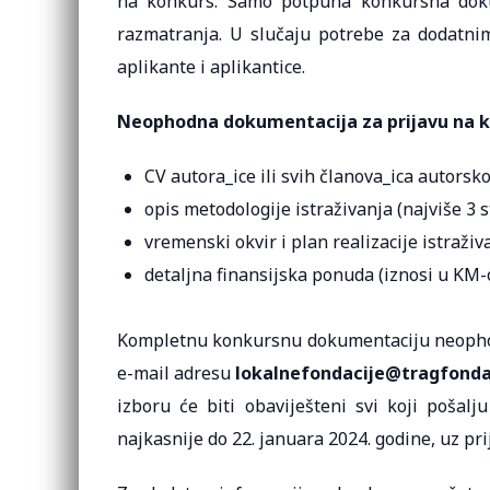
na konkurs. Samo potpuna konkursna doku
razmatranja. U slučaju potrebe za dodatnim
aplikante i aplikantice.
Neophodna dokumentacija za prijavu na k
CV autora_ice ili svih članova_ica autorsko
opis metodologije istraživanja (najviše 3 s
vremenski okvir i plan realizacije istraživ
detaljna finansijska ponuda (iznosi u KM-
Kompletnu konkursnu dokumentaciju neopho
e-mail adresu
lokalnefondacije@tragfonda
izboru će biti obaviješteni svi koji pošalj
najkasnije do 22. januara 2024. godine, uz pri