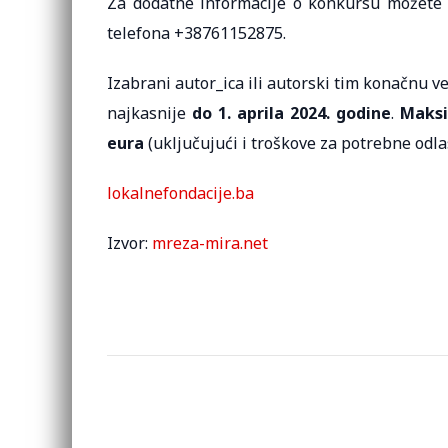
Za dodatne informacije o konkursu možete n
telefona +38761152875.
Izabrani autor_ica ili autorski tim konačnu 
najkasnije
do 1. aprila 2024. godine
.
Maksi
eura
(uključujući i troškove za potrebne odla
lokalnefondacije.ba
Izvor:
mreza-mira.net