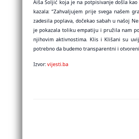
Aiša Šoljić koja je na potpisivanje došla kao
kazala: “Zahvaljujem prije svega našem gra
zadesila poplava, dočekao sabah u našoj Ner
je pokazala toliku empatiju i pružila nam 
njihovim aktivnostima. Klis i Klišani su uv
potrebno da budemo transparentni i otvoreni 
Izvor:
vijesti.ba