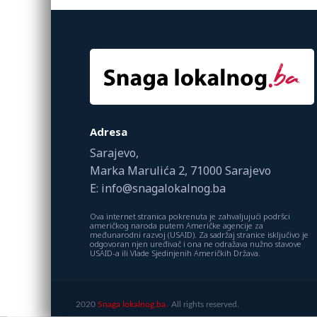
Adresa
Sarajevo,
Marka Marulića 2, 71000 Sarajevo
E: info@snagalokalnog.ba
Ova internet stranica pokrenuta je zahvaljujući podršci
američkog naroda putem Američke agencije za
međunarodni razvoj (USAID). Za sadržaj stranice isključivo je
odgovoran njen uređivač i ona ne odražava nužno stavove
USAID-a ili Vlade Sjedinjenih Američkih Država.
2020
Snaga lokalnog.ba.
All rights reserved.