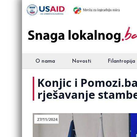
O nama
Novosti
Filantropija
Konjic i Pomozi.b
rješavanje stamb
27/11/2024