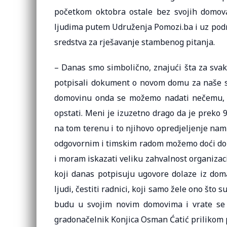
početkom oktobra ostale bez svojih domov
ljudima putem Udruženja Pomozi.ba i uz podr
sredstva za rješavanje stambenog pitanja.
– Danas smo simbolično, znajući šta za svak
potpisali dokument o novom domu za naše su
domovinu onda se možemo nadati nečemu, a
opstati. Meni je izuzetno drago da je preko 90
na tom terenu i to njihovo opredjeljenje nam
odgovornim i timskim radom možemo doći do za
i moram iskazati veliku zahvalnost organizacij
koji danas potpisuju ugovore dolaze iz domać
ljudi, čestiti radnici, koji samo žele ono što s
budu u svojim novim domovima i vrate se 
gradonačelnik Konjica Osman Ćatić prilikom 