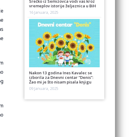
Srećko iz Semizovca vodi vas kroz
vremeplov istorije željeznica u BiH
će
16 Januara, 2025
ne
as
ne
im
mo
Nakon 13 godina Ines Kavalec se
izborila za Dnevni centar “Denis”:
og
Žao mi je što nisam pisala knjigu
09 Januara, 2025
im
mo