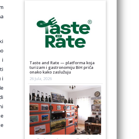
im
na
ki
mo
 i
Taste and Rate — platforma koja
turizam i gastronomiju BiH priča
ti
onako kako zaslužuju
 i
26 Jula, 2026
de
di
ni
je
je