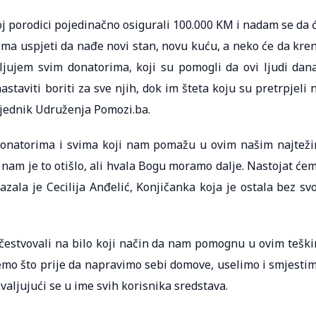
j porodici pojedinačno osigurali 100.000 KM i nadam se da 
ma uspjeti da nađe novi stan, novu kuću, a neko će da kre
jujem svim donatorima, koji su pomogli da ovi ljudi dan
taviti boriti za sve njih, dok im šteta koju su pretrpjeli 
sjednik Udruženja Pomozi.ba.
 donatorima i svima koji nam pomažu u ovim našim najtež
 nam je to otišlo, ali hvala Bogu moramo dalje. Nastojat će
zala je Cecilija Anđelić, Konjičanka koja je ostala bez sv
učestvovali na bilo koji način da nam pomognu u ovim tešk
mo što prije da napravimo sebi domove, uselimo i smjesti
valjujući se u ime svih korisnika sredstava.