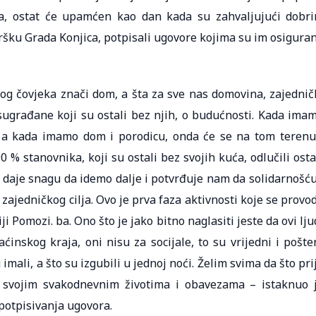
a, ostat će upamćen kao dan kada su zahvaljujući dobr
šku Grada Konjica, potpisali ugovore kojima su im osigura
og čovjeka znači dom, a šta za sve nas domovina, zajednič
građane koji su ostali bez njih, o budućnosti. Kada ima
 kada imamo dom i porodicu, onda će se na tom terenu
 % stanovnika, koji su ostali bez svojih kuća, odlučili osta
 daje snagu da idemo dalje i potvrđuje nam da solidarnošću
jedničkog cilja. Ovo je prva faza aktivnosti koje se provo
i Pomozi. ba. Ono što je jako bitno naglasiti jeste da ovi lju
inskog kraja, oni nisu za socijale, to su vrijedni i pošte
u imali, a što su izgubili u jednoj noći. Želim svima da što pri
svojim svakodnevnim životima i obavezama – istaknuo 
potpisivanja ugovora.