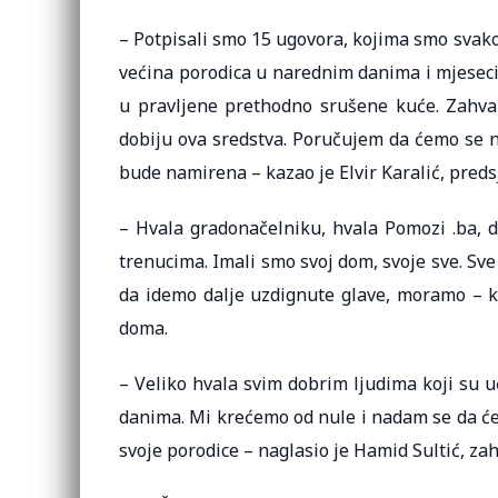
– Potpisali smo 15 ugovora, kojima smo svako
većina porodica u narednim danima i mjeseci
u pravljene prethodno srušene kuće. Zahval
dobiju ova sredstva. Poručujem da ćemo se nas
bude namirena – kazao je Elvir Karalić, pred
– Hvala gradonačelniku, hvala Pomozi .ba,
trenucima. Imali smo svoj dom, svoje sve. Sve
da idemo dalje uzdignute glave, moramo – ka
doma.
– Veliko hvala svim dobrim ljudima koji su 
danima. Mi krećemo od nule i nadam se da će
svoje porodice – naglasio je Hamid Sultić, zah