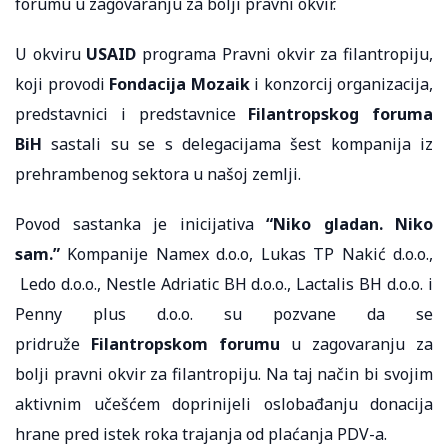
forumu u zagovaranju za bolji pravni okvir.
U okviru
USAID
programa Pravni okvir za filantropiju,
koji provodi
Fondacija Mozaik
i konzorcij organizacija,
predstavnici i predstavnice
Filantropskog foruma
BiH
sastali su se s delegacijama šest kompanija iz
prehrambenog sektora u našoj zemlji.
Povod sastanka je inicijativa
“Niko gladan. Niko
sam.”
Kompanije Namex d.o.o, Lukas TP Nakić d.o.o.,
Ledo d.o.o., Nestle Adriatic BH d.o.o., Lactalis BH d.o.o. i
Penny plus d.o.o. su pozvane da se
pridruže
Filantropskom forumu
u zagovaranju za
bolji pravni okvir za filantropiju. Na taj način bi svojim
aktivnim učešćem doprinijeli oslobađanju donacija
hrane pred istek roka trajanja od plaćanja PDV-a.