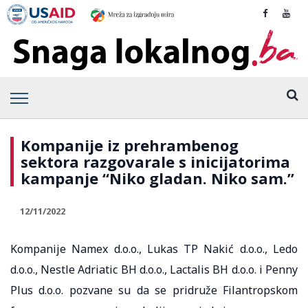
Kompanije iz prehrambenog
sektora razgovarale s inicijatorima
kampanje “Niko gladan. Niko sam.”
12/11/2022
Kompanije Namex d.o.o., Lukas TP Nakić d.o.o., Ledo
d.o.o., Nestle Adriatic BH d.o.o., Lactalis BH d.o.o. i Penny
Plus d.o.o. pozvane su da se pridruže Filantropskom