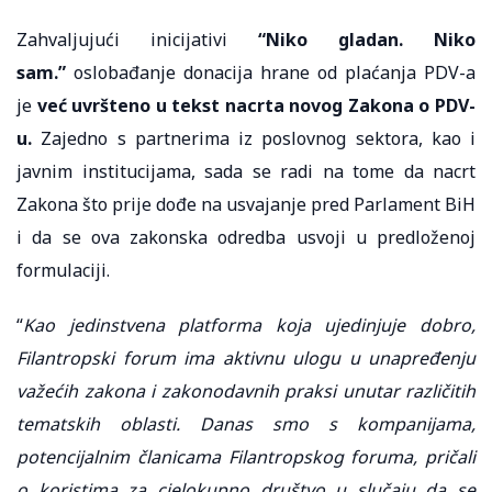
Zahvaljujući inicijativi
“Niko gladan. Niko
sam.”
oslobađanje donacija hrane od plaćanja PDV-a
je
već uvršteno u tekst nacrta novog Zakona o PDV-
u.
Zajedno s partnerima iz poslovnog sektora, kao i
javnim institucijama, sada se radi na tome da nacrt
Zakona što prije dođe na usvajanje pred Parlament BiH
i da se ova zakonska odredba usvoji u predloženoj
formulaciji.
“
Kao jedinstvena platforma koja ujedinjuje dobro,
Filantropski forum ima aktivnu ulogu u unapređenju
važećih zakona i zakonodavnih praksi unutar različitih
tematskih oblasti. Danas smo s kompanijama,
potencijalnim članicama Filantropskog foruma, pričali
o koristima za cjelokupno društvo u slučaju da se