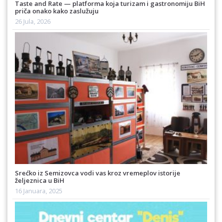
Taste and Rate — platforma koja turizam i gastronomiju BiH
priča onako kako zaslužuju
26 Jula, 2026
Srećko iz Semizovca vodi vas kroz vremeplov istorije
željeznica u BiH
16 Januara, 2025