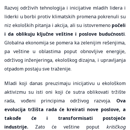
Razvoj održivih tehnologija i inicijative mladih lidera i
liderki u borbi protiv klimatskih promena pokrenuli su
niz ekoloških pitanja i akcija, ali su istovremeno
počeli
i da oblikuju ključne veštine i poslove budućnosti
.
Globalna ekonomija se pomera ka zelenijim rešenjima,
pa veštine u oblastima poput obnovljive energije,
održivog inženjeringa, ekološkog dizajna, i upravljanja
otpadom postaju sve traženije.
Mladi koji danas preuzimaju inicijativu u ekološkom
aktivizmu su isti oni koji će sutra oblikovati tržište
rada, vođeni principima održivog razvoja.
Ova
evolucija tržišta rada će kreirati nove poslove, a
takođe će i transformisati postojeće
industrije.
Zato će veštine poput
kritičkog