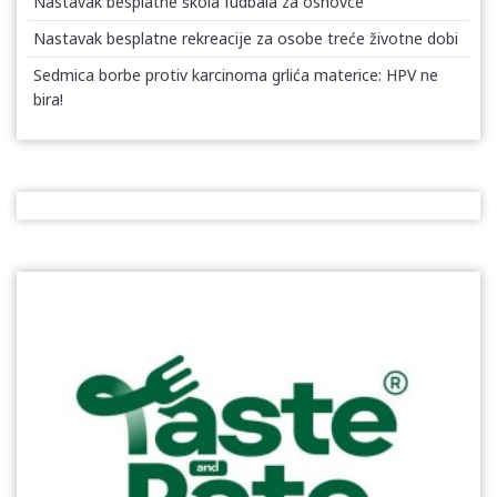
Nastavak besplatne škola fudbala za osnovce
Nastavak besplatne rekreacije za osobe treće životne dobi
Sedmica borbe protiv karcinoma grlića materice: HPV ne
bira!