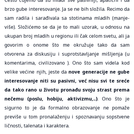
brzo gube interesovanje. Ja se ne bih složila. Recimo da
sam radila i sarađivala sa stotinama mladih (manje-
više). Složićemo se da je to mali uzorak, u odnosu na
ukupan broj mladih u regionu ili čak celom svetu, ali ja
govorim o onome što me okružuje tako da sam
otvorena za diskusiju i suprotstavljanje mišljenja (u
komentarima, civilizovano ). Ono što sam videla kod
velike većine njih, jeste da
nove generacije ne gube
interesovanje niti su pasivni, već nisu svi te sreće
da tako rano u životu pronađu svoju strast prema
nečemu (poslu, hobiju, aktivizmu,..)
. Ono što je
sigurno to je da formalno obrazovanje ne pomaže
previše u tom pronalaženju i spoznavanju sopstvene
ličnosti, talenata i karaktera.