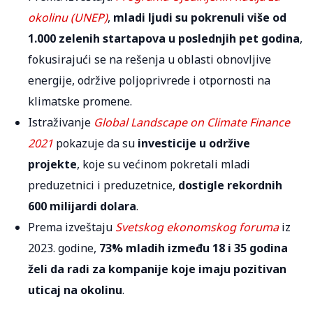
okolinu (UNEP)
,
mladi ljudi su pokrenuli više od
1.000 zelenih startapova u poslednjih pet godina
,
fokusirajući se na rešenja u oblasti obnovljive
energije, održive poljoprivrede i otpornosti na
klimatske promene.
Istraživanje
Global Landscape on Climate Finance
2021
pokazuje da su
investicije u održive
projekte
, koje su većinom pokretali mladi
preduzetnici i preduzetnice,
dostigle rekordnih
600 milijardi dolara
.
Prema izveštaju
Svetskog ekonomskog foruma
iz
2023. godine,
73% mladih između 18 i 35 godina
želi da radi za kompanije koje imaju pozitivan
uticaj na okolinu
.