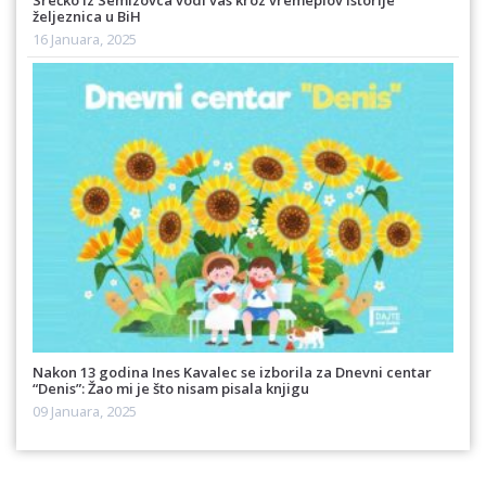
Srećko iz Semizovca vodi vas kroz vremeplov istorije
željeznica u BiH
16 Januara, 2025
Nakon 13 godina Ines Kavalec se izborila za Dnevni centar
“Denis”: Žao mi je što nisam pisala knjigu
09 Januara, 2025