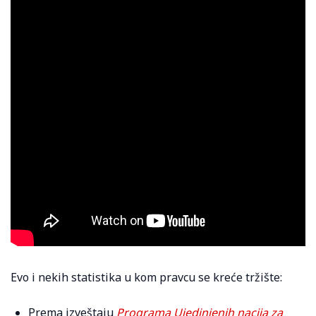
Evo i nekih statistika u kom pravcu se kreće tržište:
Prema izveštaju
Programa Ujedinjenih nacija za