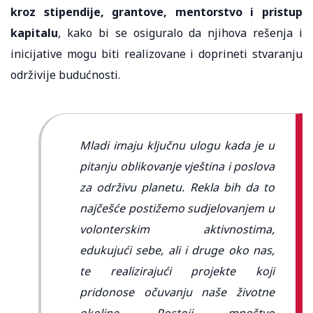
kroz stipendije, grantove, mentorstvo i pristup
kapitalu
, kako bi se osiguralo da njihova rešenja i
inicijative mogu biti realizovane i doprineti stvaranju
održivije budućnosti.
Mladi imaju ključnu ulogu kada je u
pitanju oblikovanje vještina i poslova
za održivu planetu. Rekla bih da to
najčešće postižemo sudjelovanjem u
volonterskim aktivnostima,
edukujući sebe, ali i druge oko nas,
te realizirajući projekte koji
pridonose očuvanju naše životne
okoline. Postoji mnoštvo