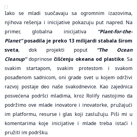
Iako se mladi suočavaju sa ogromnim izazovima,
njihova rešenja i inicijative pokazuju put napred. Na
primer, globalna inicijativa
“Plant-for-the-
Planet”
posadila je preko 13 milijardi stabala širom
sveta
, dok projekti poput
“The Ocean
Cleanup”
doprinose
čišćenju okeana od plastike
. Sa
svakim startapom, svakim protestom i svakom
posađenom sadnicom, oni grade svet u kojem održivi
razvoj postaje deo naše svakodnevice. Kao zajednica
posvećena podršci mladima, kroz Rolify nastojimo da
podržimo ove mlade inovatore i inovatorke, pružajući
im platformu, resurse i glas koji zaslužuju. Piši mi u
komentarima koje inicijative i mlade treba istaći i
pružiti im podršku.