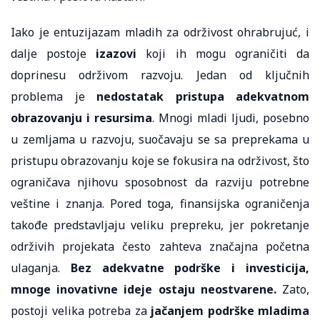
Iako je entuzijazam mladih za održivost ohrabrujuć, i
dalje postoje
izazovi
koji ih mogu ograničiti da
doprinesu održivom razvoju. Jedan od ključnih
problema je
nedostatak pristupa adekvatnom
obrazovanju i resursima
. Mnogi mladi ljudi, posebno
u zemljama u razvoju, suočavaju se sa preprekama u
pristupu obrazovanju koje se fokusira na održivost, što
ograničava njihovu sposobnost da razviju potrebne
veštine i znanja. Pored toga, finansijska ograničenja
takođe predstavljaju veliku prepreku, jer pokretanje
održivih projekata često zahteva značajna početna
ulaganja.
Bez adekvatne podrške i investicija,
mnoge inovativne ideje ostaju neostvarene.
Zato,
postoji velika potreba za
jačanjem podrške mladima