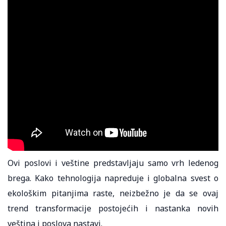
Ovi poslovi i veštine predstavljaju samo vrh ledenog
brega. Kako tehnologija napreduje i globalna svest o
ekološkim pitanjima raste, neizbežno je da se ovaj
trend transformacije postojećih i nastanka novih
veština i poslova nastavi.