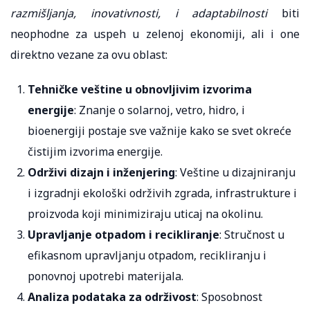
razmišljanja, inovativnosti, i adaptabilnosti
biti
neophodne za uspeh u zelenoj ekonomiji, ali i one
direktno vezane za ovu oblast:
Tehničke veštine u obnovljivim izvorima
energije
: Znanje o solarnoj, vetro, hidro, i
bioenergiji postaje sve važnije kako se svet okreće
čistijim izvorima energije.
Održivi dizajn i inženjering
: Veštine u dizajniranju
i izgradnji ekološki održivih zgrada, infrastrukture i
proizvoda koji minimiziraju uticaj na okolinu.
Upravljanje otpadom i recikliranje
: Stručnost u
efikasnom upravljanju otpadom, recikliranju i
ponovnoj upotrebi materijala.
Analiza podataka za održivost
: Sposobnost