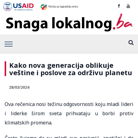
Kako nova generacija oblikuje
veštine i poslove za održivu planetu
28/03/2024
Ova rečenica nosi težinu odgovornosti koju mladi lideri
i liderke širom sveta prihvataju u borbi protiv
klimatskih promena.
Često čujemo da su mladi sve pasivniji, apatični i da