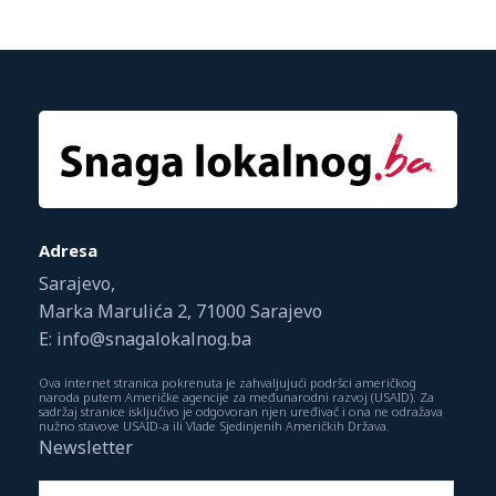
Adresa
Sarajevo,
Marka Marulića 2, 71000 Sarajevo
E: info@snagalokalnog.ba
Ova internet stranica pokrenuta je zahvaljujući podršci američkog
naroda putem Američke agencije za međunarodni razvoj (USAID). Za
sadržaj stranice isključivo je odgovoran njen uređivač i ona ne odražava
nužno stavove USAID-a ili Vlade Sjedinjenih Američkih Država.
Newsletter