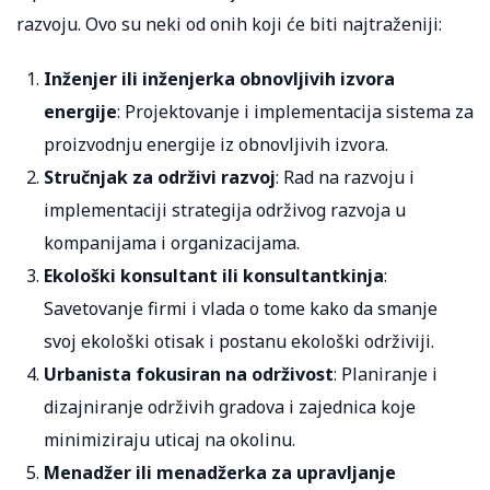
razvoju. Ovo su neki od onih koji će biti najtraženiji:
Inženjer ili inženjerka obnovljivih izvora
energije
: Projektovanje i implementacija sistema za
proizvodnju energije iz obnovljivih izvora.
Stručnjak za održivi razvoj
: Rad na razvoju i
implementaciji strategija održivog razvoja u
kompanijama i organizacijama.
Ekološki konsultant ili konsultantkinja
:
Savetovanje firmi i vlada o tome kako da smanje
svoj ekološki otisak i postanu ekološki održiviji.
Urbanista fokusiran na održivost
: Planiranje i
dizajniranje održivih gradova i zajednica koje
minimiziraju uticaj na okolinu.
Menadžer ili menadžerka za upravljanje