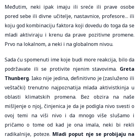
Međutim, neki ipak imaju ili sreće ili prave osobe
pored sebe ili divne učitelje, nastavnice, profesore… ili
koju god kombinaciju faktora koji dovedu do toga da se
mladi aktiviraju i krenu da prave pozitivne promene.
Prvo na lokalnom, a neki i na globalnom nivou.
Sada ću spomenuti ime koje budi more reakcija, bilo da
podržavate ili se protivite njenim stavovima.
Greta
Thunberg
. Iako nije jedina, definitivno je (zasluženo ili
veštački) trenutno najpoznatija mlada aktivistkinja u
oblasti klimatskih promena. Bez obzira na naše
mišljenje o njoj, činjenica je da je podigla nivo svesti o
ovoj temi na viši nivo i da mnogo više slušamo i
pričamo o tome od kad je ona imala, neki bi rekli
radikalnije, poteze.
Mladi poput nje se probijaju na