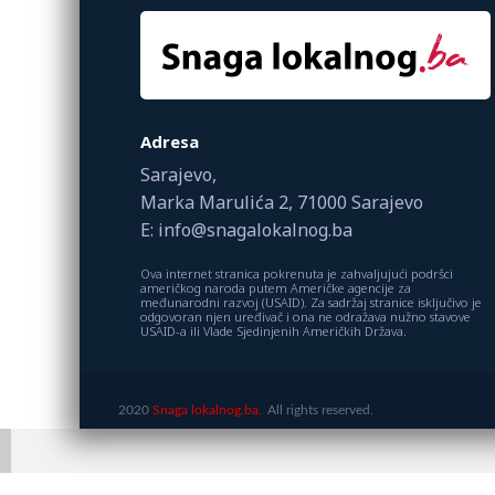
Adresa
Sarajevo,
Marka Marulića 2, 71000 Sarajevo
E: info@snagalokalnog.ba
Ova internet stranica pokrenuta je zahvaljujući podršci
američkog naroda putem Američke agencije za
međunarodni razvoj (USAID). Za sadržaj stranice isključivo je
odgovoran njen uređivač i ona ne odražava nužno stavove
USAID-a ili Vlade Sjedinjenih Američkih Država.
2020
Snaga lokalnog.ba.
All rights reserved.