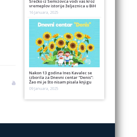
Srećko iz Semizovca vodi vas kroz
vremeplov istorije željeznica u BiH
16 Januara, 2025
Nakon 13 godina Ines Kavalec se
izborila za Dnevni centar “Denis”:
Žao mi je što nisam pisala knjigu
09 Januara, 2025