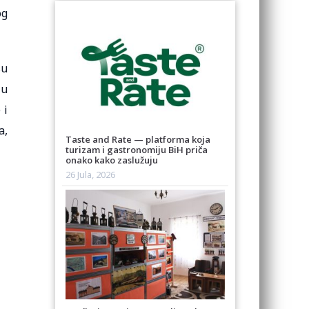
og
su
 u
 i
a,
Taste and Rate — platforma koja
turizam i gastronomiju BiH priča
onako kako zaslužuju
26 Jula, 2026