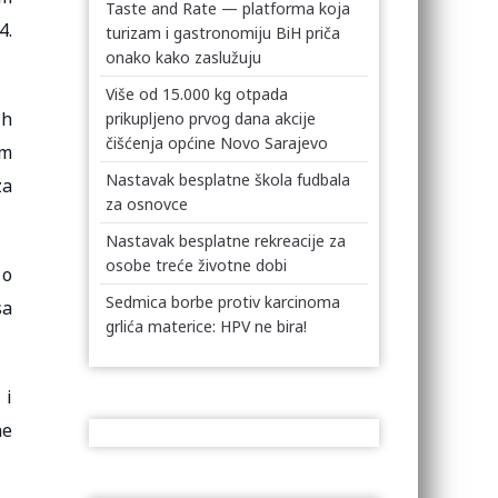
Taste and Rate — platforma koja
4.
turizam i gastronomiju BiH priča
onako kako zaslužuju
Više od 15.000 kg otpada
ih
prikupljeno prvog dana akcije
čišćenja općine Novo Sarajevo
am
Nastavak besplatne škola fudbala
za
za osnovce
Nastavak besplatne rekreacije za
osobe treće životne dobi
 o
Sedmica borbe protiv karcinoma
sa
grlića materice: HPV ne bira!
 i
ne