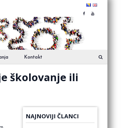
anja
Kontakt
e školovanje ili
NAJNOVIJI ČLANCI
om