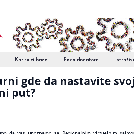
Korisnici baze
Baza donatora
Istraživ
urni gde da nastavite svoj
ni put?
limo da vas upoznamo sa Regionalnim virtuelnim sajm