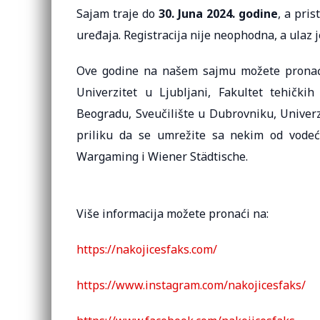
Sajam traje do
30. Juna 2024. godine
, a pri
uređaja. Registracija nije neophodna, a ulaz 
Ove godine na našem sajmu možete pronaći v
Univerzitet u Ljubljani, Fakultet tehičk
Beogradu, Sveučilište u Dubrovniku, Univerz
priliku da se umrežite sa nekim od vodeć
Wargaming i Wiener Städtische.
Više informacija možete pronaći na:
https://nakojicesfaks.com/
https://www.instagram.com/nakojicesfaks/