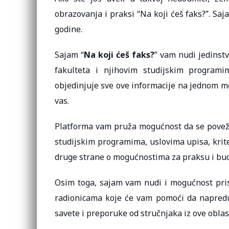
obrazovanja i praksi “Na koji ćeš faks?”. Saj
godine.
Sajam “
Na koji ćeš faks?
” vam nudi jedinst
fakulteta i njihovim studijskim program
objedinjuje sve ove informacije na jednom m
vas.
Platforma vam pruža mogućnost da se povežet
studijskim programima, uslovima upisa, krit
druge strane o mogućnostima za praksu i bu
Osim toga, sajam vam nudi i mogućnost prisu
radionicama koje će vam pomoći da napredu
savete i preporuke od stručnjaka iz ove oblast