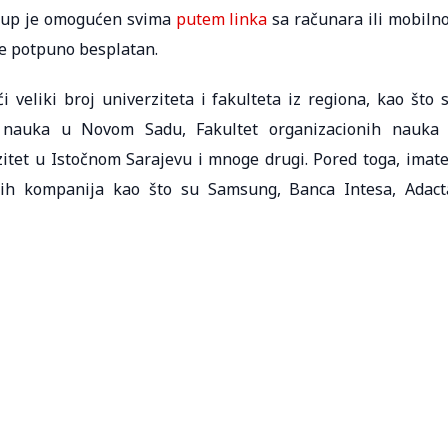
stup je omogućen svima
putem linka
sa računara ili mobiln
je potpuno besplatan.
eliki broj univerziteta i fakulteta iz regiona, kao što 
ih nauka u Novom Sadu, Fakultet organizacionih nauka
itet u Istočnom Sarajevu i mnoge drugi. Pored toga, imate
ih kompanija kao što su Samsung, Banca Intesa, Adact