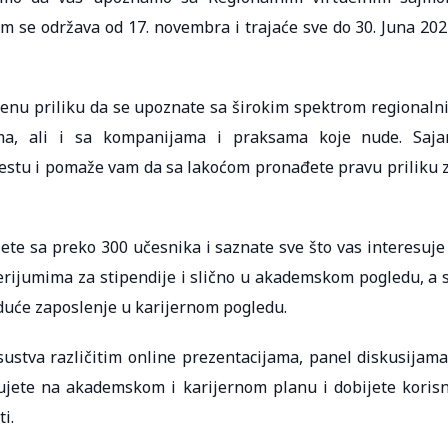
am se održava od 17. novembra i trajaće sve do 30. Juna 202
venu priliku da se upoznate sa širokim spektrom regionaln
ima, ali i sa kompanijama i praksama koje nude. Saj
estu i pomaže vam da sa lakoćom pronađete pravu priliku 
e sa preko 300 učesnika i saznate sve što vas interesuje
erijumima za stipendije i slično u akademskom pogledu, a 
duće zaposlenje u karijernom pogledu.
stva različitim online prezentacijama, panel diskusijama
jete na akademskom i karijernom planu i dobijete koris
i.