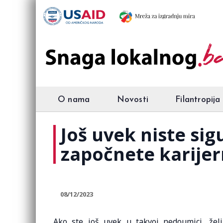
O nama
Novosti
Filantropija
Još uvek niste sig
započnete karijer
08/12/2023
Ako ste još uvek u takvoj nedoumici, že