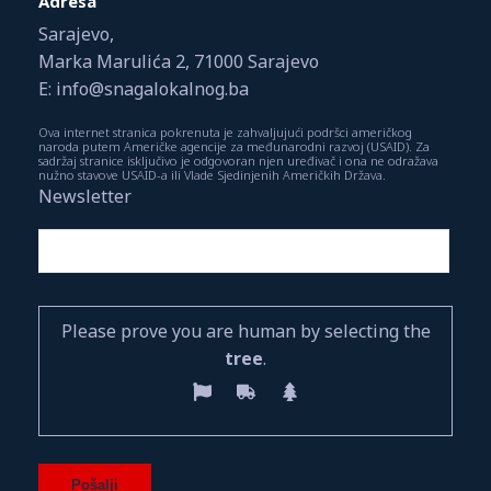
Adresa
Sarajevo,
Marka Marulića 2, 71000 Sarajevo
E: info@snagalokalnog.ba
Ova internet stranica pokrenuta je zahvaljujući podršci američkog
naroda putem Američke agencije za međunarodni razvoj (USAID). Za
sadržaj stranice isključivo je odgovoran njen uređivač i ona ne odražava
nužno stavove USAID-a ili Vlade Sjedinjenih Američkih Država.
Newsletter
Please prove you are human by selecting the
tree
.