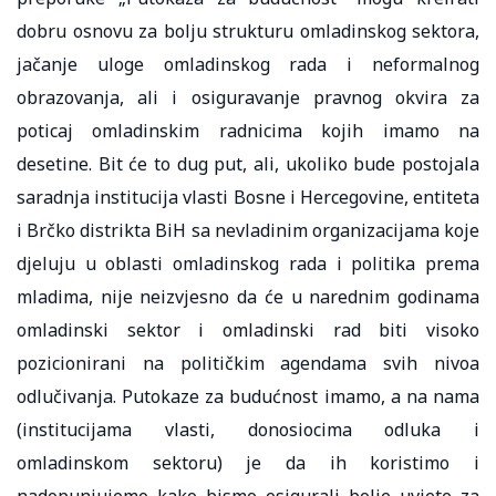
dobru osnovu za bolju strukturu omladinskog sektora,
jačanje uloge omladinskog rada i neformalnog
obrazovanja, ali i osiguravanje pravnog okvira za
poticaj omladinskim radnicima kojih imamo na
desetine. Bit će to dug put, ali, ukoliko bude postojala
saradnja institucija vlasti Bosne i Hercegovine, entiteta
i Brčko distrikta BiH sa nevladinim organizacijama koje
djeluju u oblasti omladinskog rada i politika prema
mladima, nije neizvjesno da će u narednim godinama
omladinski sektor i omladinski rad biti visoko
pozicionirani na političkim agendama svih nivoa
odlučivanja. Putokaze za budućnost imamo, a na nama
(institucijama vlasti, donosiocima odluka i
omladinskom sektoru) je da ih koristimo i
nadopunjujemo kako bismo osigurali bolje uvjete za