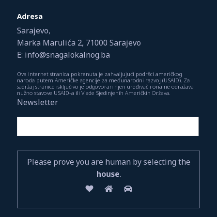
Adresa
Sarajevo,
Marka Marulića 2, 71000 Sarajevo
E: info@snagalokalnog.ba
Ova internet stranica pokrenuta je zahvaljujući podršci američkog
naroda putem Američke agencije za međunarodni razvoj (USAID). Za
sadržaj stranice isključivo je odgovoran njen uređivač i ona ne odražava
nužno stavove USAID-a ili Vlade Sjedinjenih Američkih Država.
Newsletter
Please prove you are human by selecting the
house
.