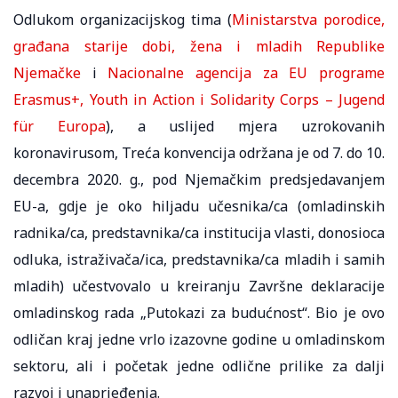
Odlukom organizacijskog tima (
Ministarstva porodice,
građana starije dobi, žena i mladih Republike
Njemačke
i
Nacionalne agencija za EU programe
Erasmus+, Youth in Action i Solidarity Corps – Jugend
für Europa
), a uslijed mjera uzrokovanih
koronavirusom, Treća konvencija održana je od 7. do 10.
decembra 2020. g., pod Njemačkim predsjedavanjem
EU-a, gdje je oko hiljadu učesnika/ca (omladinskih
radnika/ca, predstavnika/ca institucija vlasti, donosioca
odluka, istraživača/ica, predstavnika/ca mladih i samih
mladih) učestvovalo u kreiranju Završne deklaracije
omladinskog rada „Putokazi za budućnost“. Bio je ovo
odličan kraj jedne vrlo izazovne godine u omladinskom
sektoru, ali i početak jedne odlične prilike za dalji
razvoj i unaprjeđenja.