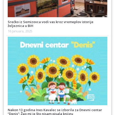
Srećko iz Semizovca vodi vas kroz vremeplov istorije
željeznica u BiH
16 Januara, 2025
Nakon 13 godina Ines Kavalec se izborila za Dnevni centar
“Denis”: Žao mi je što nisam pisala knjigu