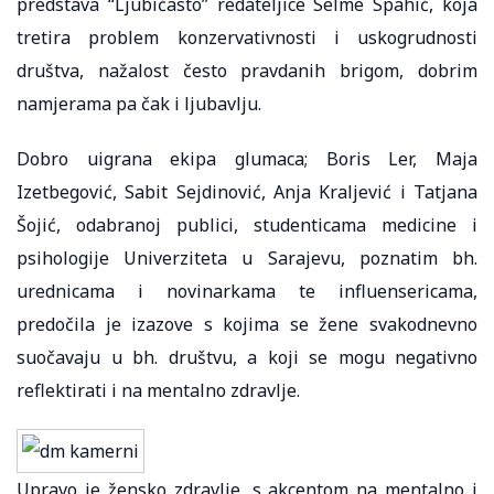
predstava “Ljubičasto” redateljice Selme Spahić, koja
tretira problem konzervativnosti i uskogrudnosti
društva, nažalost često pravdanih brigom, dobrim
namjerama pa čak i ljubavlju.
Dobro uigrana ekipa glumaca; Boris Ler, Maja
Izetbegović, Sabit Sejdinović, Anja Kraljević i Tatjana
Šojić, odabranoj publici, studenticama medicine i
psihologije Univerziteta u Sarajevu, poznatim bh.
urednicama i novinarkama te influensericama,
predočila je izazove s kojima se žene svakodnevno
suočavaju u bh. društvu, a koji se mogu negativno
reflektirati i na mentalno zdravlje.
Upravo je žensko zdravlje, s akcentom na mentalno i