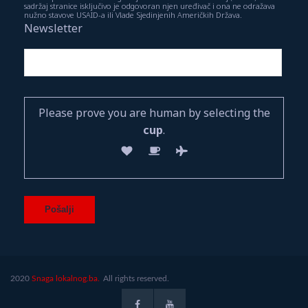
sadržaj stranice isključivo je odgovoran njen uređivač i ona ne odražava
nužno stavove USAID-a ili Vlade Sjedinjenih Američkih Država.
Newsletter
Please prove you are human by selecting the
cup
.
2020
Snaga lokalnog.ba.
All rights reserved.