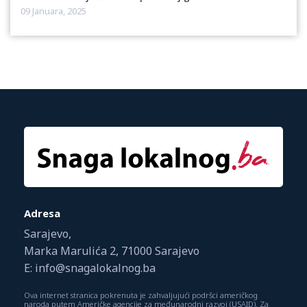
09 Januara, 2025
Adresa
Sarajevo,
Marka Marulića 2, 71000 Sarajevo
E: info@snagalokalnog.ba
Ova internet stranica pokrenuta je zahvaljujući podršci američkog
naroda putem Američke agencije za međunarodni razvoj (USAID). Za