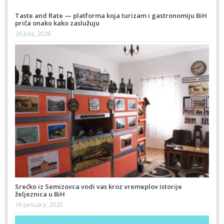
Taste and Rate — platforma koja turizam i gastronomiju BiH
priča onako kako zaslužuju
26 Jula, 2026
Srećko iz Semizovca vodi vas kroz vremeplov istorije
željeznica u BiH
16 Januara, 2025