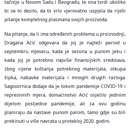
tačnije u Novom Sadu i Beogradu, te ona tvrdi ukoliko
bi se to desilo, da bi vrlo vjerovatno uspjela da riješi
pitanje kompletnog plasmana svojih proizvoda.
Na pitanje, da li ima određenih problema u proizvodnji,
Dragana Aćić odgovara da joj je najteži period u
septembru mjesecu, kada je sezona u punom jeku i
kada joj je potrebno najviše finansijskih sredstava,
zbog cijene koštanja potrebnog materijala, otkupa
šipka, nabavke materijala i mnogih drugih razloga.
Sagovornica dodaje da je tokom pandemije COVID-19 i
represivnih mjera, domaćinstvo Aćić osjetilo jedinim
dijelom posljedice pandemije, ali za ovu godinu
planiraju da nastave punom parom, tamo gdje su bili
prekinuti u više navrata u protekloj 2020. godini.