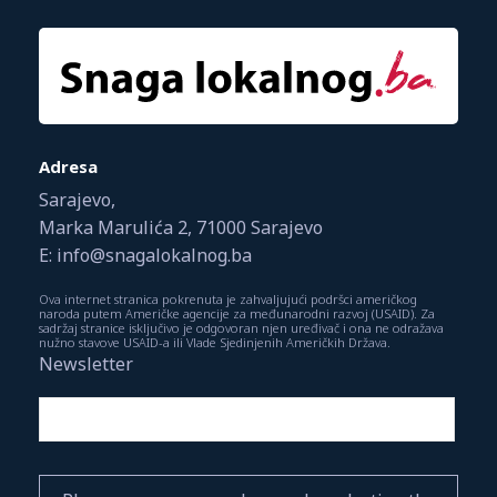
Adresa
Sarajevo,
Marka Marulića 2, 71000 Sarajevo
E: info@snagalokalnog.ba
Ova internet stranica pokrenuta je zahvaljujući podršci američkog
naroda putem Američke agencije za međunarodni razvoj (USAID). Za
sadržaj stranice isključivo je odgovoran njen uređivač i ona ne odražava
nužno stavove USAID-a ili Vlade Sjedinjenih Američkih Država.
Newsletter