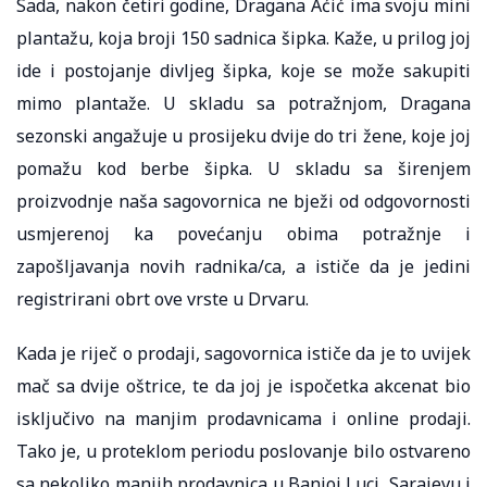
Sada, nakon četiri godine, Dragana Aćić ima svoju mini
plantažu, koja broji 150 sadnica šipka. Kaže, u prilog joj
ide i postojanje divljeg šipka, koje se može sakupiti
mimo plantaže. U skladu sa potražnjom, Dragana
sezonski angažuje u prosijeku dvije do tri žene, koje joj
pomažu kod berbe šipka. U skladu sa širenjem
proizvodnje naša sagovornica ne bježi od odgovornosti
usmjerenoj ka povećanju obima potražnje i
zapošljavanja novih radnika/ca, a ističe da je jedini
registrirani obrt ove vrste u Drvaru.
Kada je riječ o prodaji, sagovornica ističe da je to uvijek
mač sa dvije oštrice, te da joj je ispočetka akcenat bio
isključivo na manjim prodavnicama i online prodaji.
Tako je, u proteklom periodu poslovanje bilo ostvareno
sa nekoliko manjih prodavnica u Banjoj Luci, Sarajevu i