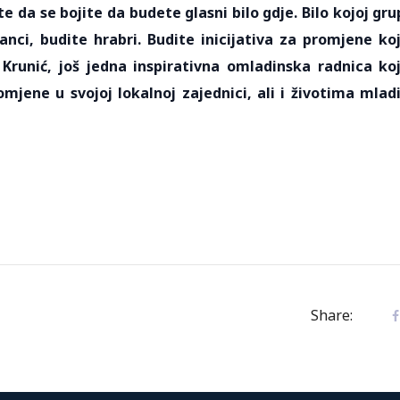
 da se bojite da budete glasni bilo gdje. Bilo kojoj gru
ranci, budite hrabri. Budite inicijativa za promjene ko
runić, još jedna inspirativna omladinska radnica ko
ene u svojoj lokalnoj zajednici, ali i životima mlad
Share: