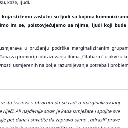
u, kaže, ljudi.
va koja stičemo zaslužni su ljudi sa kojima komuniciram
mo im se, poistovjećujemo sa njima, ljudi koji bude
o usmjerava u pružanju podrške marginaliziranim grupa
ađana za promociju obrazovanja Roma „Otaharin“ u okviru k
ivnosti usmjerenih na bolje razumijevanje potreba i proble
 vrsta izazova s obzirom da se radi o marginalizovanoj
iječi. Ali najdivnija stvar je kada izmješate i spojite sve
aje pet dana i shvatite da zapravo samo „odrasli“ prave