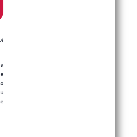
vi
sa
se
ao
cu
ne