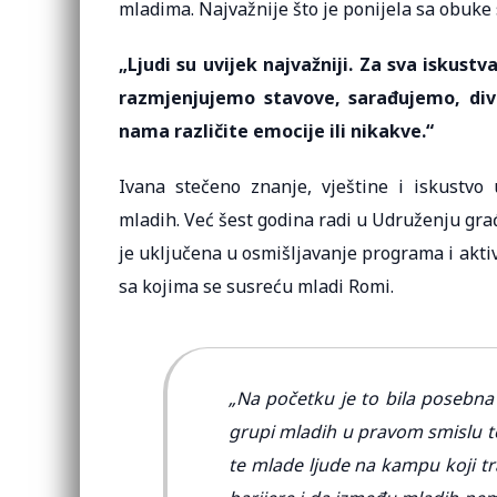
mladima. Najvažnije što je ponijela sa obuke s
„Ljudi su uvijek najvažniji. Za sva iskust
razmjenjujemo stavove, sarađujemo, divi
nama različite emocije ili nikakve.“
Ivana stečeno znanje, vještine i iskustv
mladih. Već šest godina radi u Udruženju gr
je uključena u osmišljavanje programa i akt
sa kojima se susreću mladi Romi.
„Na početku je to bila posebna
grupi mladih u pravom smislu te r
te mlade ljude na kampu koji tr