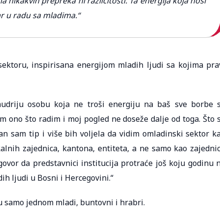
 nikakvih prepreka ni različitosti. Ta energija koja nosi
ar u radu sa mladima.“
ktoru, inspirisana energijom mladih ljudi sa kojima pra
 mudriju osobu koja ne troši energiju na baš sve borbe 
m ono što radim i moj pogled ne doseže dalje od toga. Što 
an sam tip i više bih voljela da vidim omladinski sektor k
kalnih zajednica, kantona, entiteta, a ne samo kao zajedni
ovor da predstavnici institucija protraće još koju godinu 
ih ljudi u Bosni i Hercegovini.“
u samo jednom mladi, buntovni i hrabri.