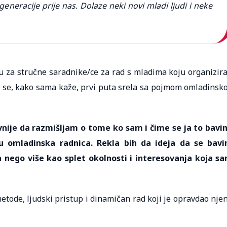
generacije prije nas. Dolaze neki novi mladi ljudi i neke
za stručne saradnike/ce za rad s mladima koju organizira
da se, kako sama kaže, prvi puta srela sa pojmom omladinsk
vnije da razmišljam o tome ko sam i čime se ja to bavi
 omladinska radnica. Rekla bih da ideja da se bav
nego više kao splet okolnosti i interesovanja koja s
etode, ljudski pristup i dinamičan rad koji je opravdao nje