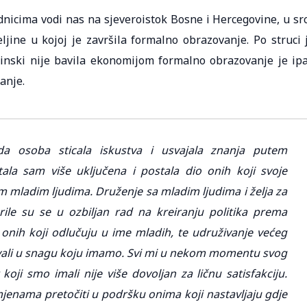
dnicima vodi nas na sjeveroistok Bosne i Hercegovine, u sr
ljine u kojoj je završila formalno obrazovanje. Po struci 
tinski nije bavila ekonomijom formalno obrazovanje je ip
anje.
 osoba sticala iskustva i usvajala znanja putem
la sam više uključena i postala dio onih koji svoje
lim mladim ljudima. Druženje sa mladim ljudima i želja za
le su se u ozbiljan rad na kreiranju politika prema
 onih koji odlučuju u ime mladih, te udruživanje većeg
rovali u snagu koju imamo. Svi mi u nekom momentu svog
oji smo imali nije više dovoljan za ličnu satisfakciju.
omjenama pretočiti u podršku onima koji nastavljaju gdje