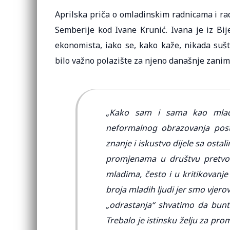
Aprilska priča o omladinskim radnicama i ra
Semberije kod Ivane Krunić. Ivana je iz Bije
ekonomista, iako se, kako kaže, nikada suš
bilo važno polazište za njeno današnje zanim
„Kako sam i sama kao mlada
neformalnog obrazovanja posta
znanje i iskustvo dijele sa osta
promjenama u društvu pretvori
mladima, često i u kritikovanje
broja mladih ljudi jer smo vje
„odrastanja“ shvatimo da bunt k
Trebalo je istinsku želju za pr