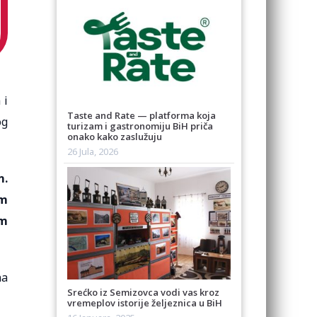
 i
Taste and Rate — platforma koja
og
turizam i gastronomiju BiH priča
onako kako zaslužuju
26 Jula, 2026
m.
im
am
na
Srećko iz Semizovca vodi vas kroz
vremeplov istorije željeznica u BiH