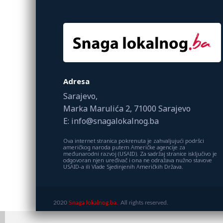
Adresa
Sarajevo,
Marka Marulića 2, 71000 Sarajevo
E: info@snagalokalnog.ba
Ova internet stranica pokrenuta je zahvaljujući podršci
američkog naroda putem Američke agencije za
međunarodni razvoj (USAID). Za sadržaj stranice isključivo je
odgovoran njen uređivač i ona ne odražava nužno stavove
USAID-a ili Vlade Sjedinjenih Američkih Država.
2020
Snaga lokalnog.ba.
All rights reserved.