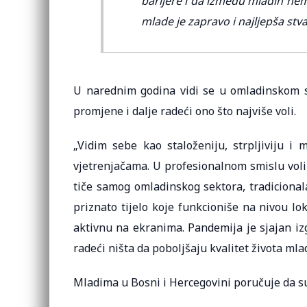
barijere i da između mladih nema
mlade je zapravo i najljepša stv
U narednim godina vidi se u omladinskom se
promjene i dalje radeći ono što najviše voli.
„Vidim sebe kao staloženiju, strpljiviju i
vjetrenjačama. U profesionalnom smislu voli
tiče samog omladinskog sektora, tradicional
priznato tijelo koje funkcioniše na nivou lo
aktivnu na ekranima. Pandemija je sjajan izg
radeći ništa da poboljšaju kvalitet života mlad
Mladima u Bosni i Hercegovini poručuje da s