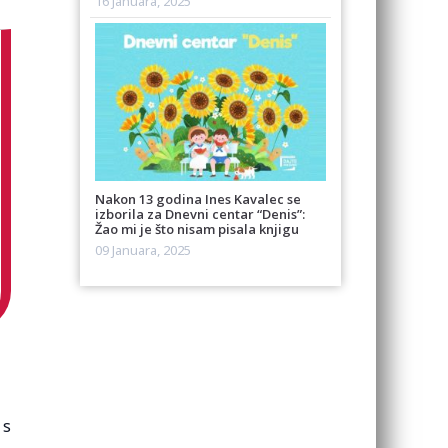
16 Januara, 2025
Nakon 13 godina Ines Kavalec se
izborila za Dnevni centar “Denis”:
Žao mi je što nisam pisala knjigu
09 Januara, 2025
 s