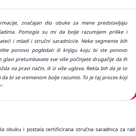
rmacije, značajan dio obuke za mene predstavljaju
adima. Pomogla su mi da bolje razumijem prilike i
eći i mladi i stručni saradnici/e. Neke segmente bih
elite ponovo pogledati ili knjigu koju bi ste ponovo
po glavi pretumbavate sve više počinjete drugačije da ih
žda na pravi način, ili iz više uglova. Rekla bih da je to
 da bi se vremenom bolje razumio. To je taj proces koji
“
a obuku i postala certificirana stručna saradnica za rad