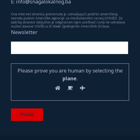
E: info@snagalokalnog.ba
Ova internet stranica pokrenuta je zahvaljujući podršci američkog
naroda putem Američke agencije za međunarodni razvoj (USAID). Za
sadržaj stranice isključivo je odgovoran njen uređivač i ona ne odražava
nužno stavove USAID-a ili Vlade Sjedinjenih Američkih Država.
Newsletter
Please prove you are human by selecting the
plane
.