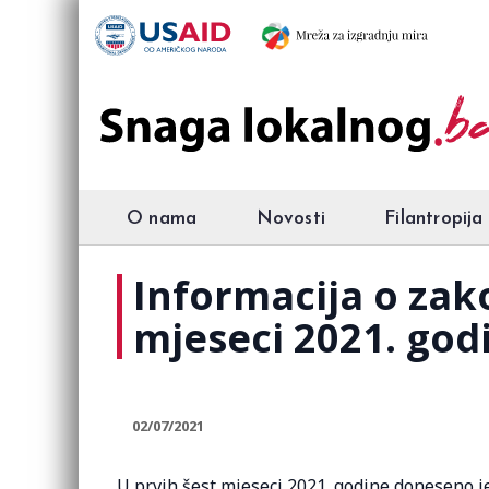
O nama
Novosti
Filantropija
Informacija o zak
mjeseci 2021. god
02/07/2021
U prvih šest mjeseci 2021. godine doneseno je