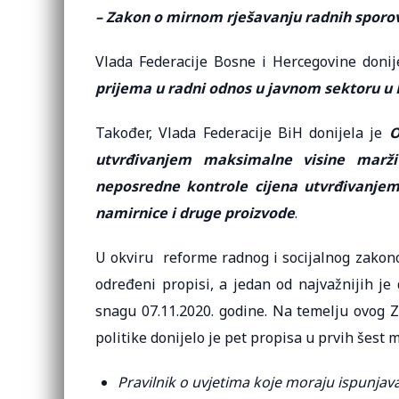
– Zakon o mirnom rješavanju radnih sporo
Vlada Federacije Bosne i Hercegovine donij
prijema u radni odnos u javnom sektoru u 
Također, Vlada Federacije BiH donijela je
O
utvrđivanjem maksimalne visine marž
neposredne kontrole cijena utvrđivanje
namirnice i druge proizvode
.
U okviru reforme radnog i socijalnog zakon
određeni propisi, a jedan od najvažnijih je
snagu 07.11.2020. godine. Na temelju ovog Z
politike donijelo je pet propisa u prvih šest mj
Pravilnik o uvjetima koje moraju ispunjava