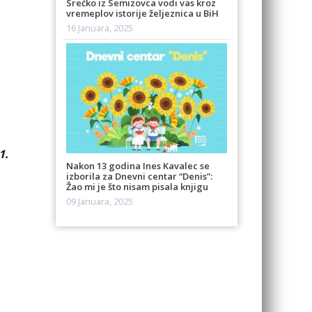
Srećko iz Semizovca vodi vas kroz
vremeplov istorije željeznica u BiH
16 Januara, 2025
1.
Nakon 13 godina Ines Kavalec se
izborila za Dnevni centar “Denis”:
Žao mi je što nisam pisala knjigu
09 Januara, 2025