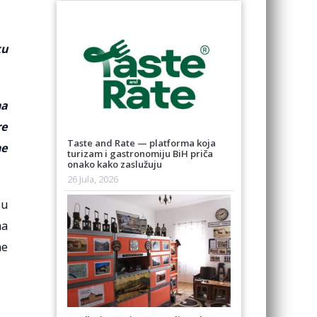
ku
na
re
Taste and Rate — platforma koja
ne
turizam i gastronomiju BiH priča
onako kako zaslužuju
26 Jula, 2026
su
na
ne