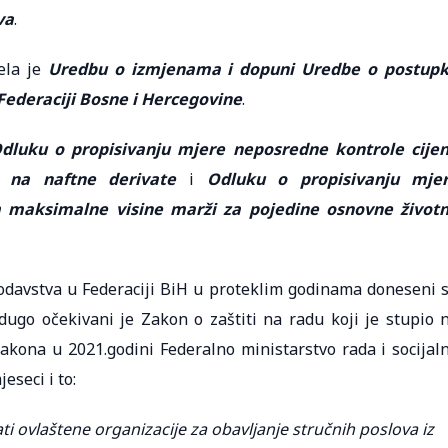
va
.
ela je
Uredbu o izmjenama i dopuni Uredbe o postup
Federaciji Bosne i Hercegovine
.
dluku o propisivanju mjere neposredne kontrole cije
i na naftne derivate
i
Odluku o propisivanju mje
m maksimalne visine marži za pojedine osnovne život
odavstva u Federaciji BiH u proteklim godinama doneseni 
 dugo očekivani je Zakon o zaštiti na radu koji je stupio 
akona u 2021.godini Federalno ministarstvo rada i socijal
eseci i to:
ti ovlaštene organizacije za obavljanje stručnih poslova iz