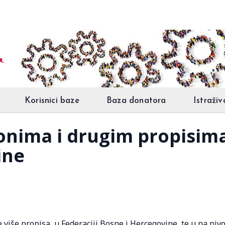
Korisnici baze
Baza donatora
Istraživ
onima i drugim propisima
ine
 više propisa u Federaciji Bosne i Hercegovine, te u na niv