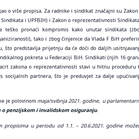
jao o više propisa. Za radnike i sindikat značajni su Zakon
 Sindikata i UPFBIH) i Zakon o reprezentativnosti Sindikata
e teško pronaći kompromis kako unutar sindikata (zb
aniziranosti), tako i zbog činjenice da Vlada F BiH preferi
 što predstavlja prijetnju da će doći do daljih usitnjavan
indikalnog pokreta u Federaciji BiH. Sindikati (njih 16 gran
crt zakona o reprezentativnosti stavi u hitnu proceduru 
 socijalnih partnera, što je preduvjet za dalje upućivan
ike je polovinom
maja/svibnja 2021. godine, u parlamentar
 o penzijskom i invalidskom osiguranju
.
im propisima u periodu od 1.1. – 20.6.2021. godine može