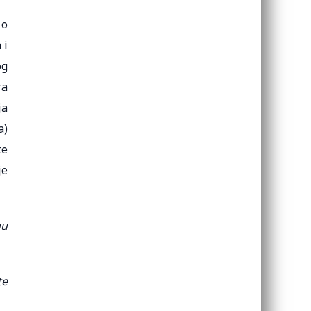
 o
 i
og
ra
ja
a)
te
je
nu
te