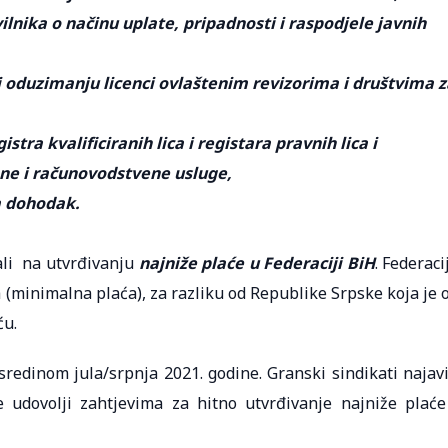
nika o načinu uplate, pripadnosti i raspodjele javnih
 i oduzimanju licenci ovlaštenim revizorima i društvima 
stra kvalificiranih lica i registara pravnih lica i
ne i računovodstvene usluge,
a dohodak.
rali na utvrđivanju
najniže plaće u Federaciji BiH
. Federaci
 (minimalna plaća), za razliku od Republike Srpske koja je 
ću.
redinom jula/srpnja 2021. godine. Granski sindikati najavi
 udovolji zahtjevima za hitno utvrđivanje najniže plaće