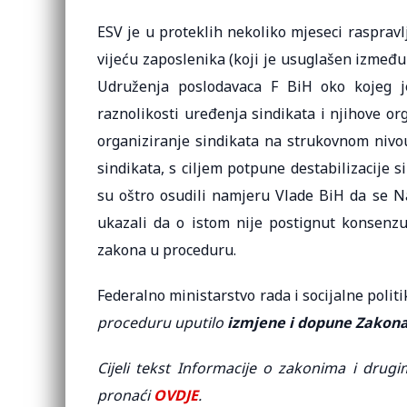
ESV je u proteklih nekoliko mjeseci raspravl
vijeću zaposlenika (koji je usuglašen između
Udruženja poslodavaca F BiH oko kojeg j
raznolikosti uređenja sindikata i njihove org
organiziranje sindikata na strukovnom nivou,
sindikata, s ciljem potpune destabilizacije s
su oštro osudili namjeru Vlade BiH da se Na
ukazali da o istom nije postignut konsenzus
zakona u proceduru.
Federalno ministarstvo rada i socijalne polit
proceduru uputilo
izmjene i dopune Zakona
Cijeli tekst Informacije o zakonima i drug
pronaći
OVDJE
.