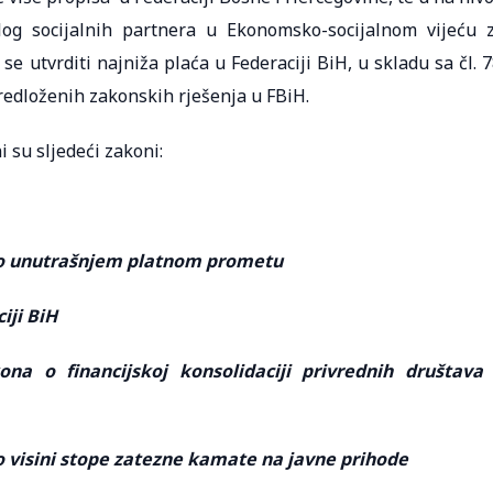
alog socijalnih partnera u Ekonomsko-socijalnom vijeću 
e utvrditi najniža plaća u Federaciji BiH, u skladu sa čl. 7
redloženih zakonskih rješenja u FBiH.
 su sljedeći zakoni:
o unutrašnjem platnom prometu
iji BiH
 o financijskoj konsolidaciji privrednih društava
visini stope zatezne kamate na javne prihode