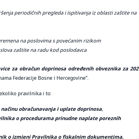
enja periodičnih pregleda i ispitivanja iz oblasti zaštite na
 vremena na poslovima s povećanim rizikom
poslova zaštite na radu kod poslodavca
vice za obračun doprinosa određenih obveznika za 202
nama Federacije Bosne i Hercegovine”.
ekoliko pravilnika i to:
 o načinu obračunavanja i uplate doprinosa
,
ilnika o procedurama prinudne naplate poreznih
lnik o izmjeni Pravilnika o fiskalnim dokumentima,