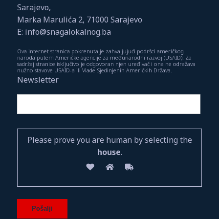
Sarajevo,
Marka Marulića 2, 71000 Sarajevo
E: info@snagalokalnog.ba
Ova internet stranica pokrenuta je zahvaljujući podršci američkog
naroda putem Američke agencije za međunarodni razvoj (USAID). Za
sadržaj stranice isključivo je odgovoran njen uređivač i ona ne odražava
nužno stavove USAID-a ili Vlade Sjedinjenih Američkih Država.
Newsletter
Please prove you are human by selecting the
house
.