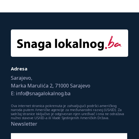
Adresa
Sarajevo,
Marka Marulića 2, 71000 Sarajevo
E: info@snagalokalnog.ba
Ova internet stranica pokrenuta je zahvaljujući podršci američkog
naroda putem Američke agencije za međunarodni razvoj (USAID). Za
sadržaj stranice isključivo je odgovoran njen uređivač i ona ne odražava
nužno stavove USAID-a ili Vlade Sjedinjenih Američkih Država.
Newsletter