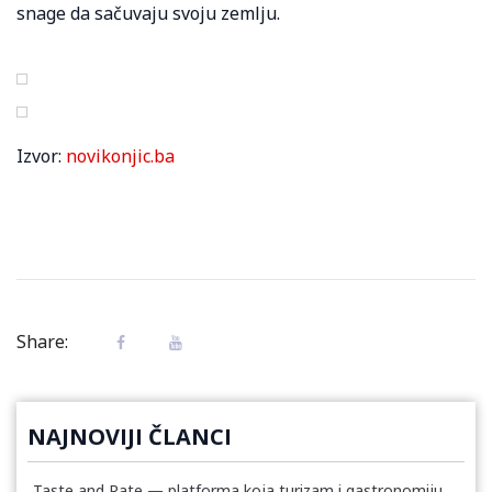
snage da sačuvaju svoju zemlju.
Izvor:
novikonjic.ba
Share:
NAJNOVIJI ČLANCI
Taste and Rate — platforma koja turizam i gastronomiju