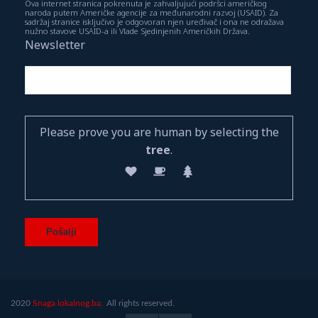
Ova internet stranica pokrenuta je zahvaljujući podršci američkog
naroda putem Američke agencije za međunarodni razvoj (USAID). Za
sadržaj stranice isključivo je odgovoran njen uređivač i ona ne odražava
nužno stavove USAID-a ili Vlade Sjedinjenih Američkih Država.
Newsletter
Please prove you are human by selecting the
tree
.
2020
Snaga lokalnog.ba.
All rights reserved.