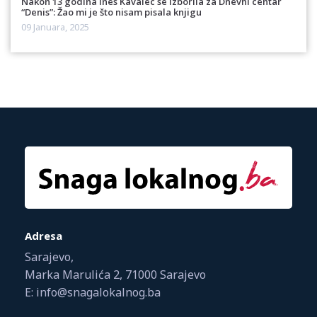
Nakon 13 godina Ines Kavalec se izborila za Dnevni centar
“Denis”: Žao mi je što nisam pisala knjigu
09 Januara, 2025
Adresa
Sarajevo,
Marka Marulića 2, 71000 Sarajevo
E: info@snagalokalnog.ba