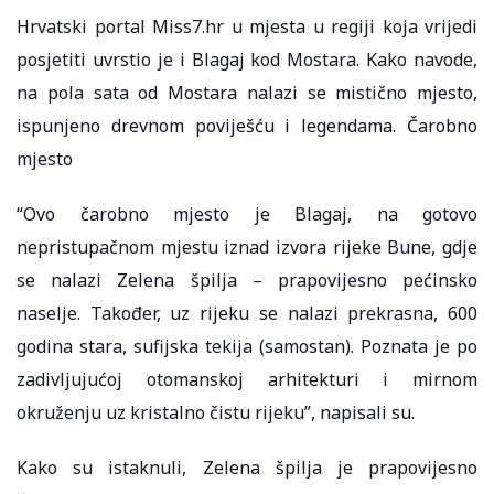
Hrvatski portal Miss7.hr u mjesta u regiji koja vrijedi
posjetiti uvrstio je i Blagaj kod Mostara. Kako navode,
na pola sata od Mostara nalazi se mistično mjesto,
ispunjeno drevnom poviješću i legendama. Čarobno
mjesto
“Ovo čarobno mjesto je Blagaj, na gotovo
nepristupačnom mjestu iznad izvora rijeke Bune, gdje
se nalazi Zelena špilja – prapovijesno pećinsko
naselje. Također, uz rijeku se nalazi prekrasna, 600
godina stara, sufijska tekija (samostan). Poznata je po
zadivljujućoj otomanskoj arhitekturi i mirnom
okruženju uz kristalno čistu rijeku”, napisali su.
Kako su istaknuli, Zelena špilja je prapovijesno