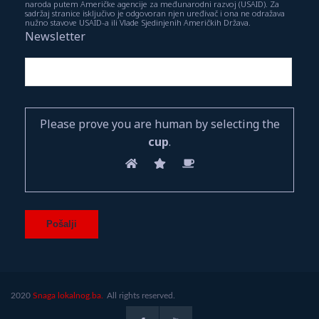
naroda putem Američke agencije za međunarodni razvoj (USAID). Za
sadržaj stranice isključivo je odgovoran njen uređivač i ona ne odražava
nužno stavove USAID-a ili Vlade Sjedinjenih Američkih Država.
Newsletter
Please prove you are human by selecting the
cup
.
2020
Snaga lokalnog.ba.
All rights reserved.