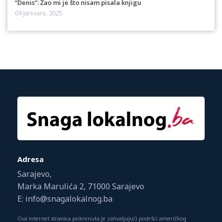
“Denis”: Žao mi je što nisam pisala knjigu
09 Januara, 2025
Adresa
Sarajevo,
Marka Marulića 2, 71000 Sarajevo
E: info@snagalokalnog.ba
Ova internet stranica pokrenuta je zahvaljujući podršci američkog