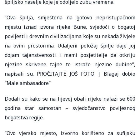
špiljsko naselje koje je odoljelo zubu vremena.
“Ova špilja, smještena na gotovo nepristupačnom
mjestu iznad izvora rijeke Bune, svjedoči o bogatoj
povijesti i drevnim civilizacijama koje su nekada živjele
na ovim prostorima. Udaljeni položaj špilje daje joj
dojam tajanstvenosti i mami posjetitelje da otkriju
njezine skrivene tajne te istraže njezine dubine”,
napisali su. PROČITAJTE JOŠ FOTO | Blagaj dobio
“Male ambasadore”
Dodali su kako se na lijevoj obali rijeke nalazi se 600
godina star samostan – svjedočanstvo povijesnog
bogatstva regije.
“Ovo vjersko mjesto, izvorno korišteno za sufijsku