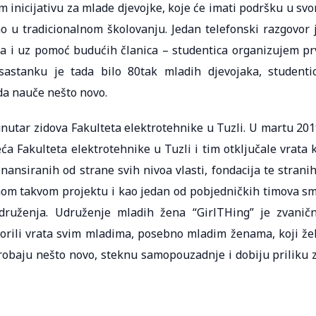
 inicijativu za mlade djevojke, koje će imati podršku u sv
o u tradicionalnom školovanju. Jedan telefonski razgovor 
a i uz pomoć budućih članica – studentica organizujem pr
 sastanku je tada bilo 80tak mladih djevojaka, studenti
 da nauče nešto novo.
unutar zidova Fakulteta elektrotehnike u Tuzli. U martu 201
a Fakulteta elektrotehnike u Tuzli i tim otključale vrata 
inansiranih od strane svih nivoa vlasti, fondacija te stranih
om takvom projektu i kao jedan od pobjedničkih timova s
udruženja. Udruženje mladih žena “GirlTHing” je zvanič
vorili vrata svim mladima, posebno mladim ženama, koji že
probaju nešto novo, steknu samopouzadnje i dobiju priliku 