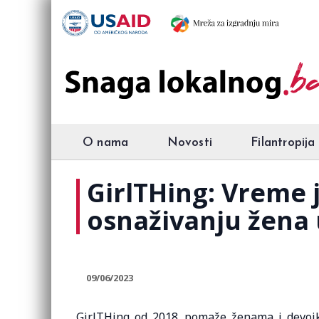
O nama
Novosti
Filantropija
GirlTHing: Vreme 
osnaživanju žena 
09/06/2023
GirlTHing od 2018. pomaže ženama i devojk