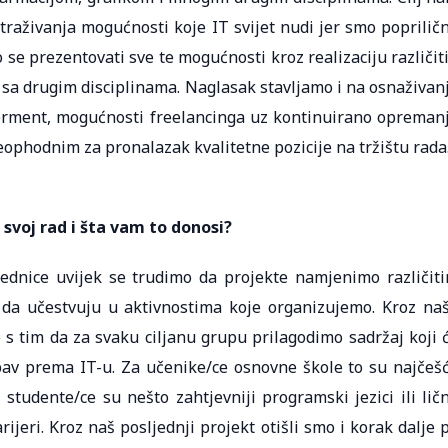
straživanja mogućnosti koje IT svijet nudi jer smo poprilič
se prezentovati sve te mogućnosti kroz realizaciju različit
a sa drugim disciplinama. Naglasak stavljamo i na osnaživan
rment, mogućnosti freelancinga uz kontinuirano opreman
neophodnim za pronalazak kvalitetne pozicije na tržištu rada
 svoj rad i šta vam to donosi?
jednice uvijek se trudimo da projekte namjenimo različit
u da učestvuju u aktivnostima koje organizujemo. Kroz na
 s tim da za svaku ciljanu grupu prilagodimo sadržaj koji 
ubav prema IT-u. Za učenike/ce osnovne škole to su najčeš
 studente/ce su nešto zahtjevniji programski jezici ili lič
rijeri. Kroz naš posljednji projekt otišli smo i korak dalje 