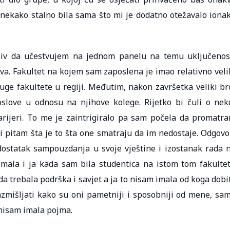
 nekako stalno bila sama što mi je dodatno otežavalo iona
ziv da učestvujem na jednom panelu na temu uključenos
tva. Fakultet na kojem sam zaposlena je imao relativno veli
ge fakultete u regiji. Međutim, nakon završetka veliki br
poslove u odnosu na njihove kolege. Rijetko bi čuli o nek
 karijeri. To me je zaintrigiralo pa sam počela da promatr
i pitam šta je to šta one smatraju da im nedostaje. Odgovo
dostatak sampouzdanja u svoje vještine i izostanak rada 
imala i ja kada sam bila studentica na istom tom fakulte
da trebala podrška i savjet a ja to nisam imala od koga dobit
zmišljati kako su oni pametniji i sposobniji od mene, sa
 nisam imala pojma.