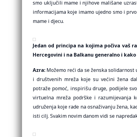
smo uključili mame i njihove mališane uzrast
informacijama koje imamo ujedno smo i prvo 
mame i djecu.
Jedan od principa na kojima počiva vaš rad
Hercegovini i na Balkanu generalno i kak
Azra:
Možemo reći da se ženska solidarnost 
i društvenih mreža koje su većini žena dale
potraže pomoć, inspirišu druge, podijele svo
virtuelna mreža podrške i razumijevanja ko
udruženja koje rade na osnaživanju žena, kao
isti cilj. Svakim novim danom vidi se napredak