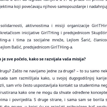
ojektima koji povećavaju njihovo samopouzdanje i nadahnju
olidarnosti, aktivnostima i misiji organizacije GirlTHi
retačicom inicijative GirlTHing i predsjednicom Skupšti
Hing-a i tima za socijalne mreže, Lejlom Šarić, članic
ejlom Bašić, predsjednicom GirlTHing-a.
je sve počelo, kako se razvijala vaša misija?
rugu? Zašto ne navijamo jedne za druge? – to su samo ne
ada sam razmišljala kako, u svojoj dugogodišnjoj karije
zli, sam vrlo često uspostavljala kontakt sa studentima ne
 frustirana kako one ne mogu da shvate određene koncepte
ima i povrijedila. S druge strane, i sama sam se borila 
ti dio grupe, u kojoj ću se osjećati prihvaćeno baš onak