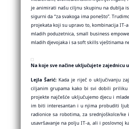
je animirati našu ciljnu skupinu na dublja i
sigurni da “za svakoga ima ponešto”. Trudimo 
projekata koji su upravo to, kombinacija IT-
mladih poduzetnica, small business empowe
mladih djevojaka i sa soft skills vještinama 
Na koje sve načine uključujete zajednicu u
Lejla Šarić:
Kada je riječ o uključivanju za
ciljanim grupama kako bi svi dobili prilik
projekte najčešće uključujemo djecu i mlade
im biti interesantan i u njima probuditi lj
radionice sa robotima, za srednjoškolce/ke i
usavršavanje na polju IT-a, ali i poslovnoj ka