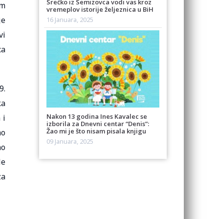
Srećko iz Semizovca vodi vas kroz
om
vremeplov istorije željeznica u BiH
je
16 Januara, 2025
vi
ca
9.
ka
Nakon 13 godina Ines Kavalec se
 i
izborila za Dnevni centar “Denis”:
Žao mi je što nisam pisala knjigu
mo
09 Januara, 2025
no
le
za