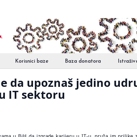
Korisnici baze
Baza donatora
Istraživ
je da upoznaš jedino ud
u IT sektoru
ama u BiH da izgrade karijeru u IT-u, pruža im prilike 