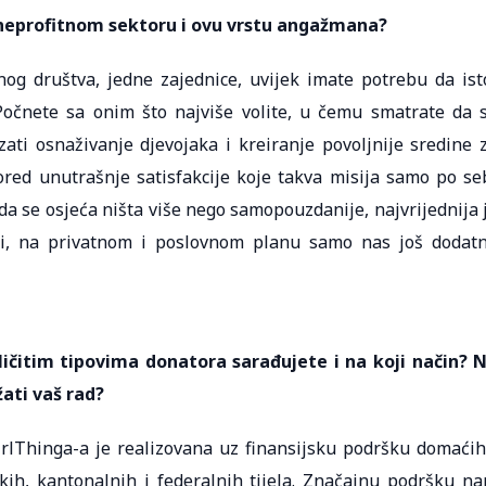
u neprofitnom sektoru i ovu vrstu angažmana?
og društva, jedne zajednice, uvijek imate potrebu da ist
Počnete sa onim što najviše volite, u čemu smatrate da 
zati osnaživanje djevojaka i kreiranje povoljnije sredine 
ored unutrašnje satisfakcije koje takva misija samo po se
 da se osjeća ništa više nego samopouzdanije, najvrijednija 
eri, na privatnom i poslovnom planu samo nas još dodat
ličitim tipovima donatora sarađujete i na koji način? 
žati vaš rad?
rlThinga-a je realizovana uz finansijsku podršku domaćih
ih, kantonalnih i federalnih tijela. Značajnu podršku n