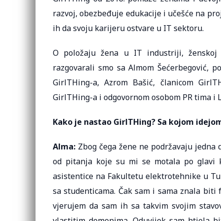
razvoj, obezbeđuje edukacije i učešće na pr
ih da svoju karijeru ostvare u IT sektoru.
O položaju žena u IT industriji, ženskoj s
razgovarali smo sa Almom Šećerbegović, pok
GirlTHing-a, Azrom Bašić, članicom GirlT
GirlTHing-a i odgovornom osobom PR tima i L
Kako je nastao GirlTHing? Sa kojom idejom 
Alma:
Zbog čega žene ne podržavaju jedna d
od pitanja koje su mi se motala po glavi k
asistentice na Fakultetu elektrotehnike u Tu
sa studenticama. Čak sam i sama znala biti
vjerujem da sam ih sa takvim svojim stavov
vlastitim demonima. Oduvijek sam htjela bi