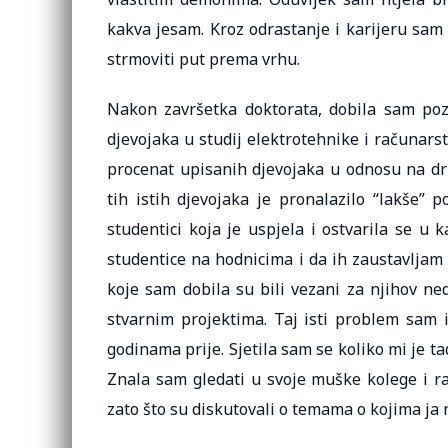
kakva jesam. Kroz odrastanje i karijeru sam
strmoviti put prema vrhu.
Nakon završetka doktorata, dobila sam po
djevojaka u studij elektrotehnike i računars
procenat upisanih djevojaka u odnosu na dru
tih istih djevojaka je pronalazilo “lakše” 
studentici koja je uspjela i ostvarila se u
studentice na hodnicima i da ih zaustavljam 
koje sam dobila su bili vezani za njihov ne
stvarnim projektima. Taj isti problem sam 
godinama prije. Sjetila sam se koliko mi je ta
Znala sam gledati u svoje muške kolege i ra
zato što su diskutovali o temama o kojima ja