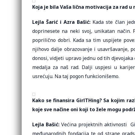
Koja je bila Vaša lična motivacija za rad 
Lejla Šarić i Azra Bašić:
Kada ste član jedn
doprinesete na neki svoj, unikatan način. 
poprilično dobri. Kada sa tim uspijete pove
njihovo dalje obrazovanje i usavršavanje, p
donosi, vidjeti upravo jednu od tih djevojaka
medalja za naš rad. Dalji uspjesi u karij
usrećuju. Na taj pogon funkcionišemo.
Kako se finansira GirlTHing? Sa kojim raz
koje sve načine oni koji to žele mogu podr
Lejla Bašić:
Većina projektnih aktivnosti Gi
međunarodnih fondacija te od strane gradsk