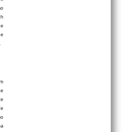
no
ih
je
je
.
im
še
će
će
no
pa