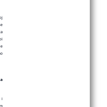
oj
se
za
bi
je
no
Na
 i
am