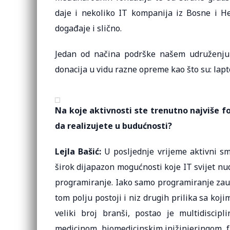
daje i nekoliko IT kompanija iz Bosne i H
događaje i slično.
Jedan od načina podrške našem udruženju 
donacija u vidu razne opreme kao što su: lapto
Na koje aktivnosti ste trenutno najviše fok
da realizujete u budućnosti?
Lejla Bašić:
U posljednje vrijeme aktivni s
širok dijapazon mogućnosti koje IT svijet nu
programiranje. Iako samo programiranje zauz
tom polju postoji i niz drugih prilika sa ko
veliki broj branši, postao je multidisci
medicinom, biomedicinskim injžinjeringom, f