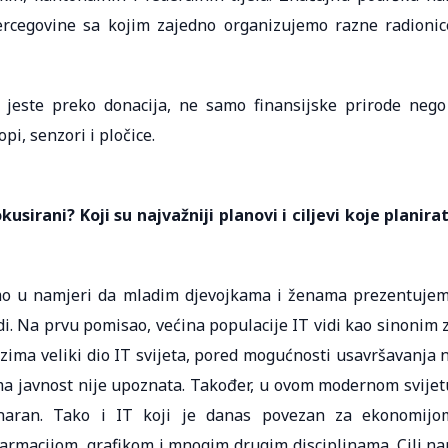
ercegovine sa kojim zajedno organizujemo razne radionic
jeste preko donacija, ne samo finansijske prirode nego
pi, senzori i pločice.
usirani? Koji su najvažniji planovi i ciljevi koje planira
mo u namjeri da mladim djevojkama i ženama prezentuje
di. Na prvu pomisao, većina populacije IT vidi kao sinonim 
ima veliki dio IT svijeta, pored mogućnosti usavršavanja 
jima javnost nije upoznata. Također, u ovom modernom svijet
plinaran. Tako i IT koji je danas povezan za ekonomijo
armacijom, grafikom i mnogim drugim disciplinama. Cilj n