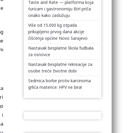
Taste and Rate — platforma koja
je
turizam i gastronomiju BiH priča
onako kako zaslužuju
Više od 15.000 kg otpada
ng
prikupljeno prvog dana akcije
čišćenja općine Novo Sarajevo
ne
Nastavak besplatne škola fudbala
om
za osnovce
Nastavak besplatne rekreacije za
osobe treće životne dobi
Sedmica borbe protiv karcinoma
grlića materice: HPV ne bira!
ka
ri
go
 i
sa
va