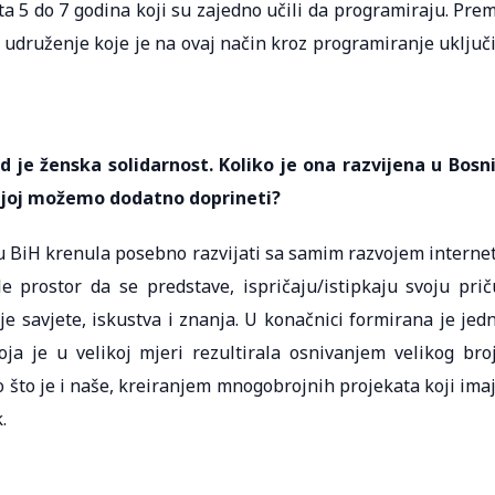
a 5 do 7 godina koji su zajedno učili da programiraju. Pre
udruženje koje je na ovaj način kroz programiranje uključi
 je ženska solidarnost. Koliko je ona razvijena u Bosni
o joj možemo dodatno doprineti?
u BiH krenula posebno razvijati sa samim razvojem interne
 prostor da se predstave, ispričaju/istipkaju svoju prič
je savjete, iskustva i znanja. U konačnici formirana je jed
ja je u velikoj mjeri rezultirala osnivanjem velikog bro
 što je i naše, kreiranjem mnogobrojnih projekata koji ima
.