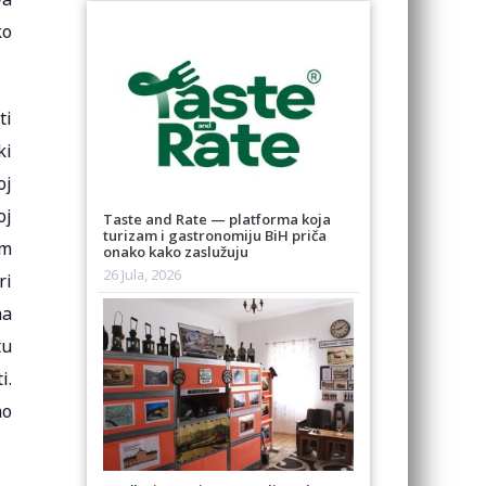
ko
ti
ki
oj
oj
Taste and Rate — platforma koja
turizam i gastronomiju BiH priča
am
onako kako zaslužuju
26 Jula, 2026
ri
na
tu
i.
mo