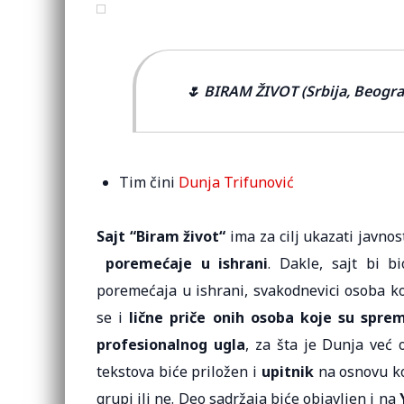
🌷 BIRAM ŽIVOT (Srbija, Beogra
Tim čini
Dunja Trifunović
Sajt “Biram život“
ima za cilj ukazati javnos
poremećaje u ishrani
. Dakle, sajt bi 
poremećaja u ishrani, svakodnevici osoba ko
se i
lične priče onih osoba koje su spre
profesionalnog ugla
, za šta je Dunja već 
tekstova biće priložen i
upitnik
na osnovu ko
grupi ili ne. Deo sadržaja biće objavljen i na