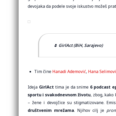
devojaka da podele svoje iskustvo možeš prat
🌷 GirlAct (BiH, Sarajevo)
Tim čine
Hanadi Ademović
,
Hana Selimovi
Ideja
GirlAct
tima je da snime
6 podcast ep
sportu i svakodnevnom životu
, zbog, kako
– žene i devojčice su stigmatizovane. Emi
društvenim mrežama
. Njihov cilj je
prom