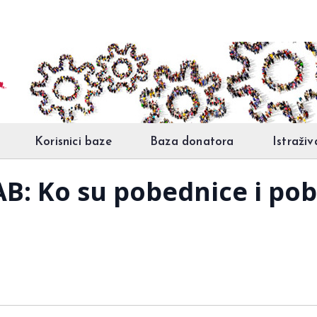
Korisnici baze
Baza donatora
Istraživ
: Ko su pobednice i pob