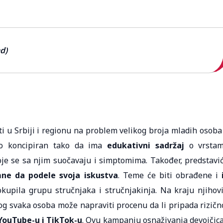
d)
ti u Srbiji i regionu na problem velikog broja mladih osoba
bio koncipiran tako da ima
edukativni sadržaj
o vrsta
je se sa njim suočavaju i simptomima. Također, predstavi
mne da podele svoja iskustva
. Teme će biti obrađene i
okupila grupu stručnjaka i stručnjakinja. Na kraju njihov
g svaka osoba može napraviti procenu da li pripada rizičn
YouTube-u i TikTok-u
. Ovu kampanju osnaživanja devojčica