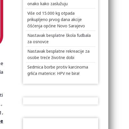
onako kako zaslužuju
Više od 15.000 kg otpada
prikupljeno prvog dana akcije
čišćenja općine Novo Sarajevo
Nastavak besplatne škola fudbala
za osnovce
Nastavak besplatne rekreacije za
osobe treće životne dobi
je
Sedmica borbe protiv karcinoma
da
grlića materice: HPV ne bira!
ti
,
,
je