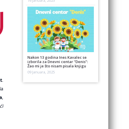
16 Januara, 2025
Nakon 13 godina Ines Kavalec se
izborila za Dnevni centar “Denis”:
Žao mi je što nisam pisala knjigu
09 Januara, 2025
t
.
da
a
,
ći