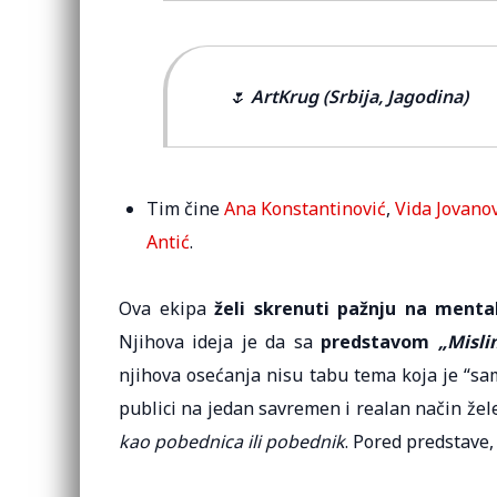
🌷
ArtKrug (Srbija, Jagodina)
Tim čine
Ana Konstantinović
,
Vida Jovano
Antić
.
Ova ekipa
želi skrenuti pažnju na menta
Njihova ideja je da sa
predstavom
„Misli
njihova osećanja nisu tabu tema koja je “s
publici na jedan savremen i realan način žele
kao pobednica ili pobednik
. Pored predstave,