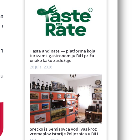
na
 i
 1
Taste and Rate — platforma koja
turizam i gastronomiju BiH priča
onako kako zaslužuju
26 Jula, 2026
su
Srećko iz Semizovca vodi vas kroz
vremeplov istorije željeznica u BiH