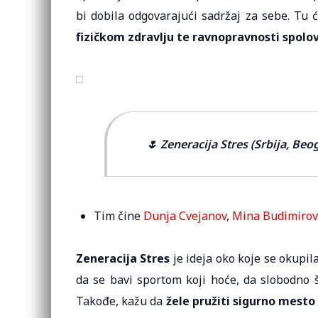
bi dobila odgovarajući sadržaj za sebe. Tu 
fizičkom zdravlju te ravnopravnosti spolo
🌷 Zeneracija Stres (Srbija, Beo
Tim čine
Dunja Cvejanov
,
Mina Budimirov
Zeneracija Stres
je ideja oko koje se okupila
da se bavi sportom koji hoće, da slobodno š
Takođe, kažu da
žele pružiti sigurno mesto