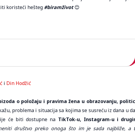
iti koristeći hešteg
#biramživot
😊
ć
i
Din Hodžić
izoda o položaju i pravima žena u obrazovanju, politic
 kažu, problema i situacija sa kojima se susreću iz dana u d
sije će biti dostupne na
TikTok-u, Instagram-u i drug
eniti društvo preko onoga što im je sada najbliže, a 