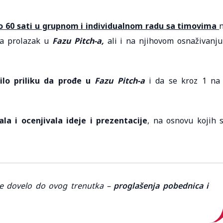
o 60 sati u grupnom i individualnom radu sa timovima
za prolazak u
Fazu Pitch-a,
ali i na njihovom osnaživanju
ilo priliku da prođe u
Fazu Pitch-a
i da se kroz 1 na
la i ocenjivala ideje i prezentacije
, na osnovu kojih 
e dovelo do ovog trenutka –
proglašenja pobednica i