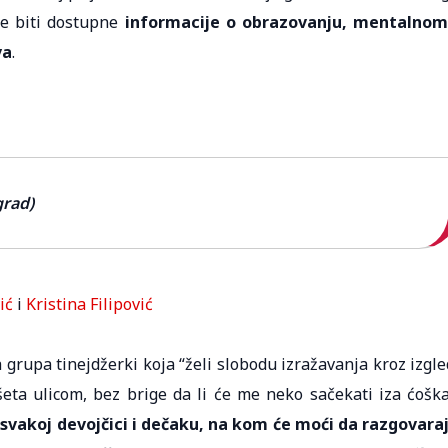
će biti dostupne
informacije o obrazovanju, mentalnom
va
.
grad)
ić
i
Kristina Filipović
 grupa tinejdžerki koja “želi slobodu izražavanja kroz izgle
eta ulicom, bez brige da li će me neko sačekati iza ćoška
 svakoj devojčici i dečaku, na kom će moći da razgovara