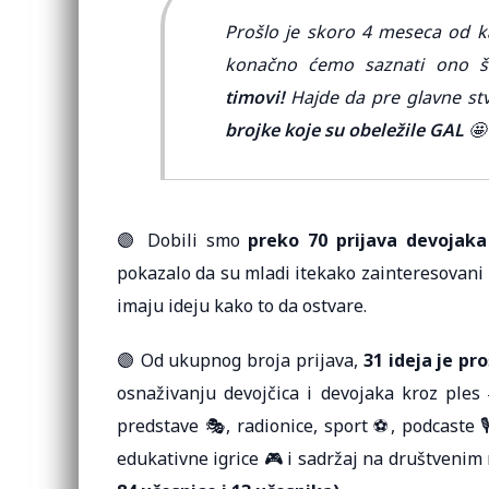
Prošlo je skoro 4 meseca od ka
konačno ćemo saznati ono š
timovi!
Hajde da pre glavne st
brojke koje su obeležile GAL
🤩
🟣 Dobili smo
preko 70 prijava devojaka 
pokazalo da su mladi itekako zainteresovani i
imaju ideju kako to da ostvare.
🟣 Od ukupnog broja prijava,
31 ideja je pro
osnaživanju devojčica i devojaka kroz ples
predstave 🎭, radionice, sport ⚽, podcaste 🎙️
edukativne igrice 🎮 i sadržaj na društvenim 