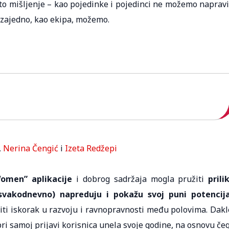
isto mišljenje – kao pojedinke i pojedinci ne možemo napravi
 zajedno, kao ekipa, možemo.
,
Nerina Čengić
i
Izeta Redžepi
omen” aplikacije
i dobrog sadržaja mogla pružiti
prili
vakodnevno) napreduju i pokažu svoj puni potencija
iti iskorak u razvoju i ravnopravnosti među polovima. Dakl
pri samoj prijavi korisnica unela svoje godine, na osnovu če