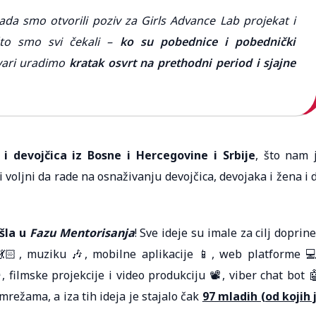
da smo otvorili poziv za Girls Advance Lab projekat i
to smo svi čekali –
ko su pobednice i pobednički
vari uradimo
kratak osvrt na prethodni period i sjajne
i devojčica iz Bosne i Hercegovine i Srbije
, što nam 
 voljni da rade na osnaživanju devojčica, devojaka i žena i 
šla u
Fazu Mentorisanja
! Sve ideje su imale za cilj doprine
 💃🏻, muziku 🎶, mobilne aplikacije 📱, web platforme 
, filmske projekcije i video produkciju 📽️, viber chat bot 
mrežama, a iza tih ideja je stajalo čak
97 mladih (od kojih 