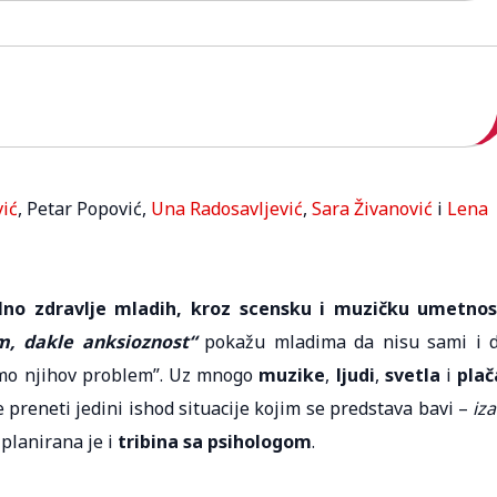
vić
, Petar Popović,
Una Radosavljević
,
Sara Živanović
i
Lena
lno zdravlje mladih, kroz scensku i muzičku umetnos
m, dakle anksioznost“
pokažu mladima da nisu sami i 
amo njihov problem”. Uz mnogo
muzike
,
ljudi
,
svetla
i
plač
 preneti jedini ishod situacije kojim se predstava bavi –
iza
 planirana je i
tribina sa psihologom
.