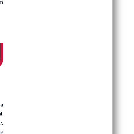
ti
ka
l
.
e,
ga