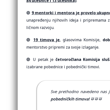
84 učesnice i 13 učesnika)
.
🟣
9 mentorki i mentora je provelo ukupn
unapređenju njihovih ideja i pripremama 
ličnom razvoju.
🟣
19 timova je
, glasovima Komisije,
dob
mentorstvo pripremi za svoje izlaganje.
🟣 U petak je
četvoročlana Komisija sluša
izabrane pobednice i pobednički timovi.
Sve prethodno navedeno nas j
pobedničkih timova!
🥁🥁🥁