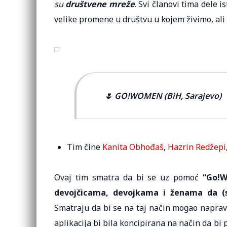
su
društvene mreže
. Svi članovi tima dele 
velike promene u društvu u kojem živimo, ali
🌷 GO!WOMEN (BiH, Sarajevo)
Tim čine
Kanita Obhođaš
,
Hazrin Redžepi
Ovaj tim smatra da bi se uz pomoć
“Go!W
devojčicama, devojkama i ženama da (s
Smatraju da bi se na taj način mogao naprav
aplikacija bi bila koncipirana na način da bi 