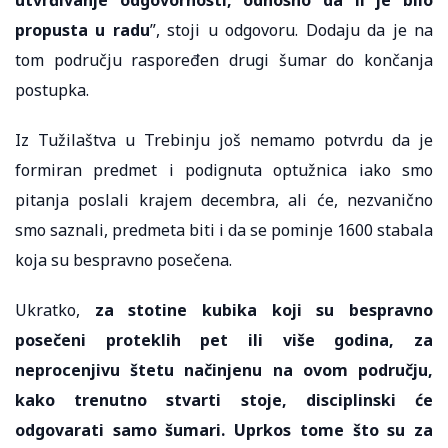
propusta u radu
”, stoji u odgovoru. Dodaju da je na
tom području raspoređen drugi šumar do končanja
postupka.
Iz Tužilaštva u Trebinju još nemamo potvrdu da je
formiran predmet i podignuta optužnica iako smo
pitanja poslali krajem decembra, ali će, nezvanično
smo saznali, predmeta biti i da se pominje 1600 stabala
koja su bespravno posečena.
Ukratko,
za stotine kubika koji su bespravno
posečeni proteklih pet ili više godina, za
neprocenjivu štetu načinjenu na ovom području,
kako trenutno stvarti stoje, disciplinski će
odgovarati samo šumari. Uprkos tome što su za