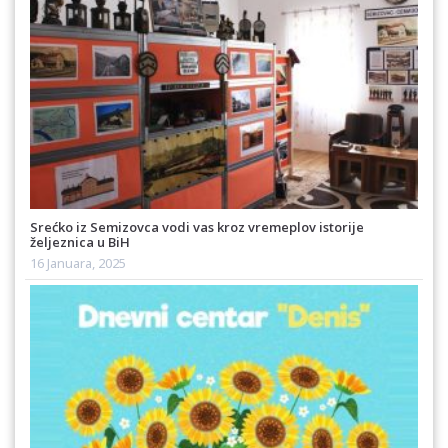
Srećko iz Semizovca vodi vas kroz vremeplov istorije
željeznica u BiH
16 Januara, 2025