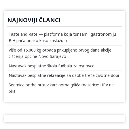
NAJNOVIJI ČLANCI
Taste and Rate — platforma koja turizam i gastronomiju
BiH priča onako kako zaslužuju
Više od 15.000 kg otpada prikupljeno prvog dana akcije
čišćenja općine Novo Sarajevo
Nastavak besplatne škola fudbala za osnovce
Nastavak besplatne rekreacije za osobe treće životne dobi
Sedmica borbe protiv karcinoma grlića materice: HPV ne
bira!