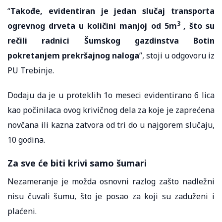
“
Takođe, evidentiran je jedan slučaj transporta
3
ogrevnog drveta u količini manjoj od 5m
, što su
rečili radnici Šumskog gazdinstva Botin
pokretanjem prekršajnog naloga
”, stoji u odgovoru iz
PU Trebinje.
Dodaju da je u proteklih 1o meseci evidentirano 6 lica
kao počinilaca ovog krivičnog dela za koje je zaprećena
novčana ili kazna zatvora od tri do u najgorem slučaju,
10 godina.
Za sve će biti krivi samo šumari
Nezameranje je možda osnovni razlog zašto nadležni
nisu čuvali šumu, što je posao za koji su zaduženi i
plaćeni.