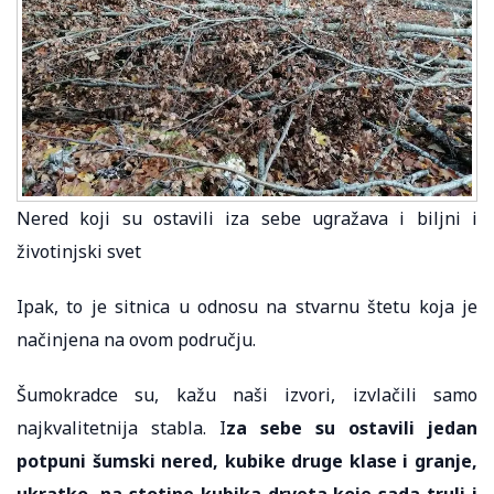
Nered koji su ostavili iza sebe ugražava i biljni i
životinjski svet
Ipak, to je sitnica u odnosu na stvarnu štetu koja je
načinjena na ovom području.
Šumokradce su, kažu naši izvori, izvlačili samo
najkvalitetnija stabla. I
za sebe su ostavili jedan
potpuni šumski nered, kubike druge klase i granje,
ukratko, na stotine kubika drveta koje sada truli i