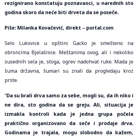
rezignirano konstatuju poznavaoci, u narednih sto
godina skoro da neće biti drveta da se poseče.
Piše: Milanka Kovačević, direkt – portal.com
Selo Lukovice u opštini Gacko je smešteno na
obroncima Bjelašnice. Meštanima ovog, ali i nekoliko
susednih sela je, stoga, ogrev nadohvat ruke. Mada je
šuma državna, šumari su znali da progledaju kroz
prste.
“
Da su brali drva samo za sebe, mogli su, da ih niko i
ne dira, sto godina da se greju. Ali, situacija je
izmakla kontroli kada je jedna grupa počela
praktično organizovano da seče i prodaje drva.
Godinama je trajala, mogu slobodno da kažem,