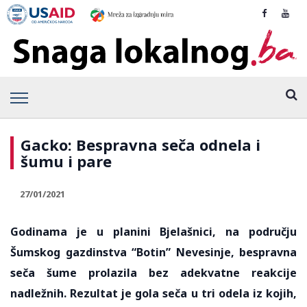
Gacko: Bespravna seča odnela i
šumu i pare
27/01/2021
Godinama je u planini Bjelašnici, na području
Šumskog gazdinstva “Botin” Nevesinje, bespravna
seča šume prolazila bez adekvatne reakcije
nadležnih. Rezultat je gola seča u tri odela iz kojih,