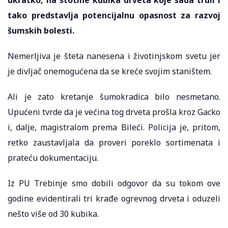
tako predstavlja potencijalnu opasnost za razvoj
šumskih bolesti.
Nemerljiva je šteta nanesena i životinjskom svetu jer
je divljač onemogućena da se kreće svojim staništem.
Ali je zato kretanje šumokradica bilo nesmetano.
Upućeni tvrde da je većina tog drveta prošla kroz Gacko
i, dalje, magistralom prema Bileći. Policija je, pritom,
retko zaustavljala da proveri poreklo sortimenata i
prateću dokumentaciju.
Iz PU Trebinje smo dobili odgovor da su tokom ove
godine evidentirali tri krađe ogrevnog drveta i oduzeli
nešto više od 30 kubika.