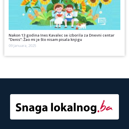
Nakon 13 godina Ines Kavalec se izborila za Dnevni centar
“Denis”: Žao mi je što nisam pisala knjigu
09 Januara, 2025