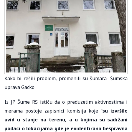
Kako bi rešili problem, promenili su šumara- Šumska
uprava Gacko
Iz JP Šume RS ističu da o preduzetim aktivnostima i
merama postoje zapisnici komisija koje ”
su izvršile
uvid u stanje na terenu, a u kojima su sadržani
podaci o lokacijama gde je evidentirana bespravna