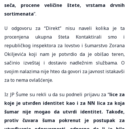
seča, procene veličine štete, vrstama drvnih
sortimenata
”.
U odgovoru za “Direkt” nisu naveli kolika je ta
procenjena ukupna šteta Kontaktirali smo i
republičkog inspektora za lovstvo i šumarstvo Zorana
Okiljevića koji nam je potvrdio da je obišao teren,
sačinio izveštaj i dostavio nadležnim službama. O
svojim nalazima nije hteo da govori za javnost istakavši
za to nema ovlašćenje.
Iz JP Šume su rekli u da su podneli prijavu za “
lice za
koje je utvrđen identitet kao i za NN lica za koja
šumar nije mogao da utvrdi identitet. Takođe,
protiv čuvara šuma pokrenut je postupak za
utvrđivanje odgovornosti, odnosno da li je bilo