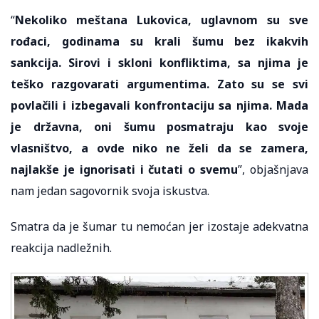
“
Nekoliko meštana Lukovica, uglavnom su sve
rođaci, godinama su krali šumu bez ikakvih
sankcija. Sirovi i skloni konfliktima, sa njima je
teško razgovarati argumentima. Zato su se svi
povlačili i izbegavali konfrontaciju sa njima. Mada
je državna, oni šumu posmatraju kao svoje
vlasništvo, a ovde niko ne želi da se zamera,
najlakše je ignorisati i čutati o svemu
”, objašnjava
nam jedan sagovornik svoja iskustva.
Smatra da je šumar tu nemoćan jer izostaje adekvatna
reakcija nadležnih.