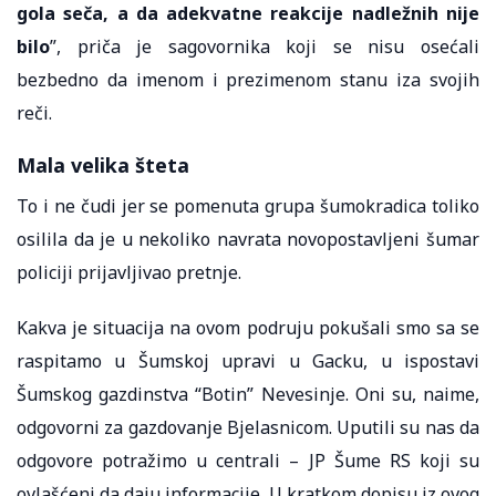
gola seča, a da adekvatne reakcije nadležnih nije
bilo
”, priča je sagovornika koji se nisu osećali
bezbedno da imenom i prezimenom stanu iza svojih
reči.
Mala velika šteta
To i ne čudi jer se pomenuta grupa šumokradica toliko
osilila da je u nekoliko navrata novopostavljeni šumar
policiji prijavljivao pretnje.
Kakva je situacija na ovom podruju pokušali smo sa se
raspitamo u Šumskoj upravi u Gacku, u ispostavi
Šumskog gazdinstva “Botin” Nevesinje. Oni su, naime,
odgovorni za gazdovanje Bjelasnicom. Uputili su nas da
odgovore potražimo u centrali – JP Šume RS koji su
ovlašćeni da daju informacije. U kratkom dopisu iz ovog