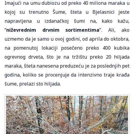
Imajući na umu dubiozu od preko 40 miliona maraka u
kojoj su trenutno Šume, šteta u Bjelasnici jeste
napravljena u izdanačkoj šumi na, kako kažu,
“
niževrednim drvnim sortimentima
”. Ali, ako
uzmemo da je samo u ovoj godini, od aprila do oktobra,
na pomenutoj lokaciji posečeno preko 400 kubika
ogrevnog drveta, što je na tržištu preko 20 hiljada
maraka, šteta nanesena preduzeću je za poslednjih pet
godina, koliko se procenjuje da intenzivno traje krađa
šume, prelazi sto hiljada.