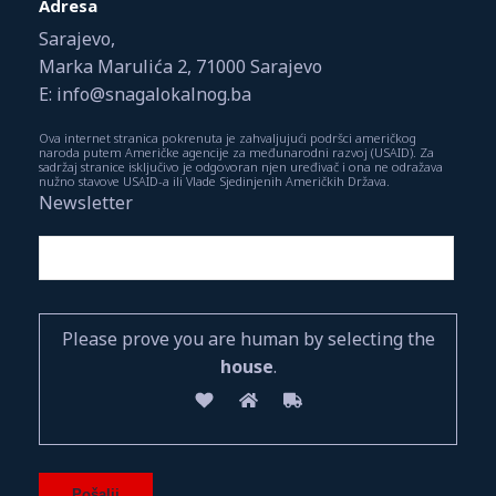
Adresa
Sarajevo,
Marka Marulića 2, 71000 Sarajevo
E: info@snagalokalnog.ba
Ova internet stranica pokrenuta je zahvaljujući podršci američkog
naroda putem Američke agencije za međunarodni razvoj (USAID). Za
sadržaj stranice isključivo je odgovoran njen uređivač i ona ne odražava
nužno stavove USAID-a ili Vlade Sjedinjenih Američkih Država.
Newsletter
Please prove you are human by selecting the
house
.