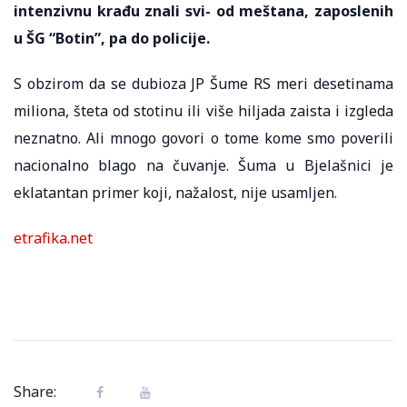
intenzivnu krađu znali svi- od meštana, zaposlenih
u ŠG “Botin”, pa do policije.
S obzirom da se dubioza JP Šume RS meri desetinama
miliona, šteta od stotinu ili više hiljada zaista i izgleda
neznatno. Ali mnogo govori o tome kome smo poverili
nacionalno blago na čuvanje. Šuma u Bjelašnici je
eklatantan primer koji, nažalost, nije usamljen.
etrafika.net
Share: