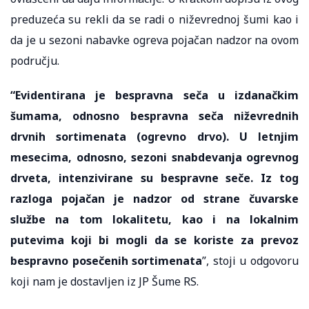
preduzeća su rekli da se radi o niževrednoj šumi kao i
da je u sezoni nabavke ogreva pojačan nadzor na ovom
području.
“Evidentirana je bespravna seča u izdanačkim
šumama, odnosno bespravna seča niževrednih
drvnih sortimenata (ogrevno drvo). U letnjim
mesecima, odnosno, sezoni snabdevanja ogrevnog
drveta, intenzivirane su bespravne seče. Iz tog
razloga pojačan je nadzor od strane čuvarske
službe na tom lokalitetu, kao i na lokalnim
putevima koji bi mogli da se koriste za prevoz
bespravno posečenih sortimenata
”, stoji u odgovoru
koji nam je dostavljen iz JP Šume RS.