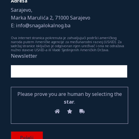
Adresa
Sarajevo,
Marka Marulića 2, 71000 Sarajevo
E: info@snagalokalnog.ba
Ova internet stranica pokrenuta je zahvaljujući podršci američkog
naroda putem Američke agencije za međunarodni razvoj (USAID). Za
sadržaj stranice isključivo je odgovoran njen uređivač i ona ne odražava
nužno stavove USAID-a ili Vlade Sjedinjenih Američkih Država.
Newsletter
Please prove you are human by selecting the
star
.