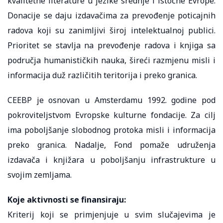
kvalitetne literature u jezike srednje i istočne Evrope.
Donacije se daju izdavačima za prevođenje poticajnih
radova koji su zanimljivi široj intelektualnoj publici.
Prioritet se stavlja na prevođenje radova i knjiga sa
područja humanističkih nauka, šireći razmjenu misli i
informacija duž različitih teritorija i preko granica.
CEEBP je osnovan u Amsterdamu 1992. godine pod
pokroviteljstvom Evropske kulturne fondacije. Za cilj
ima poboljšanje slobodnog protoka misli i informacija
preko granica. Nadalje, Fond pomaže udruženja
izdavača i knjižara u poboljšanju infrastrukture u
svojim zemljama.
Koje aktivnosti se finansiraju:
Kriterij koji se primjenjuje u svim slučajevima je