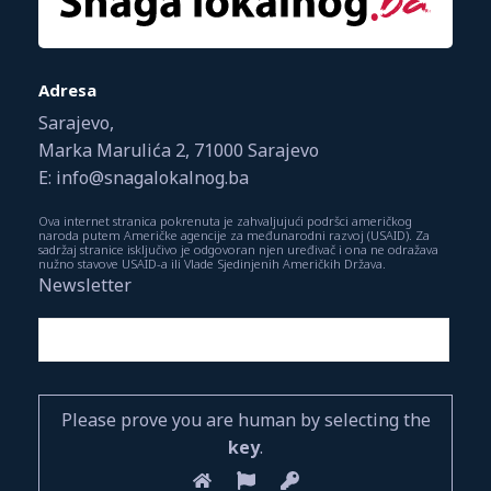
Adresa
Sarajevo,
Marka Marulića 2, 71000 Sarajevo
E: info@snagalokalnog.ba
Ova internet stranica pokrenuta je zahvaljujući podršci američkog
naroda putem Američke agencije za međunarodni razvoj (USAID). Za
sadržaj stranice isključivo je odgovoran njen uređivač i ona ne odražava
nužno stavove USAID-a ili Vlade Sjedinjenih Američkih Država.
Newsletter
Please prove you are human by selecting the
key
.