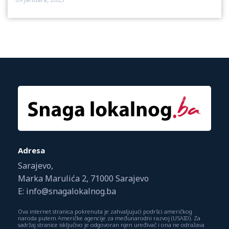
Adresa
Sarajevo,
Marka Marulića 2, 71000 Sarajevo
E: info@snagalokalnog.ba
Ova internet stranica pokrenuta je zahvaljujući podršci američkog
naroda putem Američke agencije za međunarodni razvoj (USAID). Za
sadržaj stranice isključivo je odgovoran njen uređivač i ona ne odražava