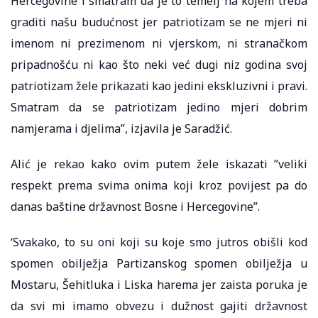
Hercegovine i smatram da je to temelj na kojem treba
graditi našu budućnost jer patriotizam se ne mjeri ni
imenom ni prezimenom ni vjerskom, ni stranačkom
pripadnošću ni kao što neki već dugi niz godina svoj
patriotizam žele prikazati kao jedini ekskluzivni i pravi.
Smatram da se patriotizam jedino mjeri dobrim
namjerama i djelima”, izjavila je Saradžić.
Alić je rekao kako ovim putem žele iskazati ”veliki
respekt prema svima onima koji kroz povijest pa do
danas baštine državnost Bosne i Hercegovine”.
‘Svakako, to su oni koji su koje smo jutros obišli kod
spomen obilježja Partizanskog spomen obilježja u
Mostaru, Šehitluka i Liska harema jer zaista poruka je
da svi mi imamo obvezu i dužnost gajiti državnost