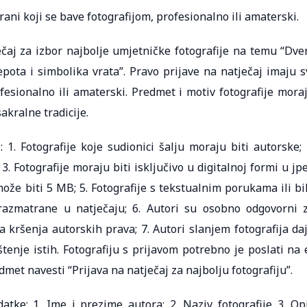
rani koji se bave fotografijom, profesionalno ili amaterski.
ečaj za izbor najbolje umjetničke fotografije na temu “Dver
pota i simbolika vrata”. Pravo prijave na natječaj imaju s
ofesionalno ili amaterski. Predmet i motiv fotografije mora
sakralne tradicije.
 1. Fotografije koje sudionici šalju moraju biti autorske; 
 3. Fotografije moraju biti isključivo u digitalnoj formi u jp
ože biti 5 MB; 5. Fotografije s tekstualnim porukama ili bi
azmatrane u natječaju; 6. Autori su osobno odgovorni 
a kršenja autorskih prava; 7. Autori slanjem fotografija da
tenje istih. Fotografiju s prijavom potrebno je poslati na 
et navesti “Prijava na natječaj za najbolju fotografiju”.
atke: 1. Ime i prezime autora; 2. Naziv fotografije 3. Op