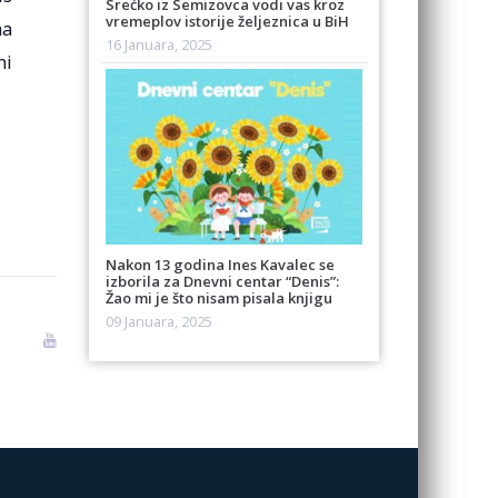
Srećko iz Semizovca vodi vas kroz
vremeplov istorije željeznica u BiH
ma
16 Januara, 2025
ni
Nakon 13 godina Ines Kavalec se
izborila za Dnevni centar “Denis”:
Žao mi je što nisam pisala knjigu
09 Januara, 2025