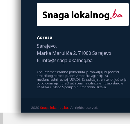
Adresa
Sarajevo,
Marka Marulića 2, 71000 Sarajevo
E: info@snagalokalnog.ba
Ova internet stranica pokrenuta je zahvaljujući podršci
američkog naroda putem Američke agencije za
međunarodni razvoj (USAID). Za sadržaj stranice isključivo je
odgovoran njen uređivač i ona ne odražava nužno stavove
USAID-a ili Vlade Sjedinjenih Američkih Država.
2020
Snaga lokalnog.ba.
All rights reserved.