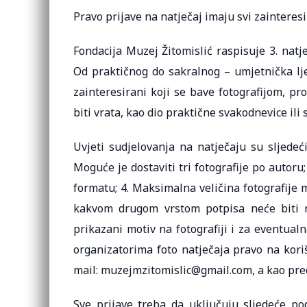
Pravo prijave na natječaj imaju svi zainteresi
Fondacija Muzej Žitomislić raspisuje 3. natj
Od praktičnog do sakralnog – umjetnička lje
zainteresirani koji se bave fotografijom, pr
biti vrata, kao dio praktične svakodnevice ili 
Uvjeti sudjelovanja na natječaju su sljedeći:
Moguće je dostaviti tri fotografije po autoru;
formatu; 4. Maksimalna veličina fotografije m
kakvom drugom vrstom potpisa neće biti r
prikazani motiv na fotografiji i za eventualn
organizatorima foto natječaja pravo na koriš
mail: muzejmzitomislic@gmail.com, a kao predm
Sve prijave treba da uključuju sljedeće pod