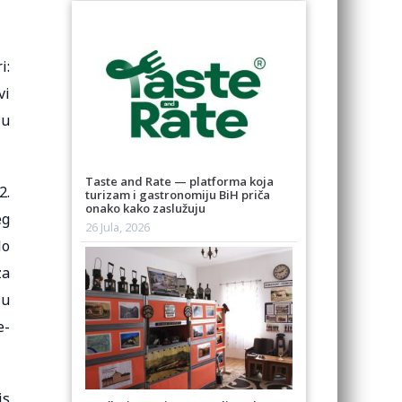
i:
vi
ju
Taste and Rate — platforma koja
2.
turizam i gastronomiju BiH priča
onako kako zaslužuju
eg
26 Jula, 2026
lo
za
ju
e-
is