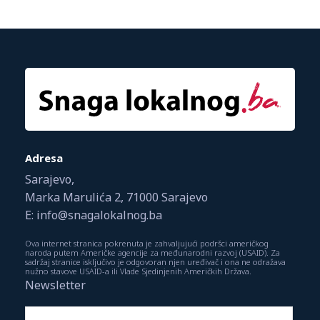
Adresa
Sarajevo,
Marka Marulića 2, 71000 Sarajevo
E: info@snagalokalnog.ba
Ova internet stranica pokrenuta je zahvaljujući podršci američkog
naroda putem Američke agencije za međunarodni razvoj (USAID). Za
sadržaj stranice isključivo je odgovoran njen uređivač i ona ne odražava
nužno stavove USAID-a ili Vlade Sjedinjenih Američkih Država.
Newsletter