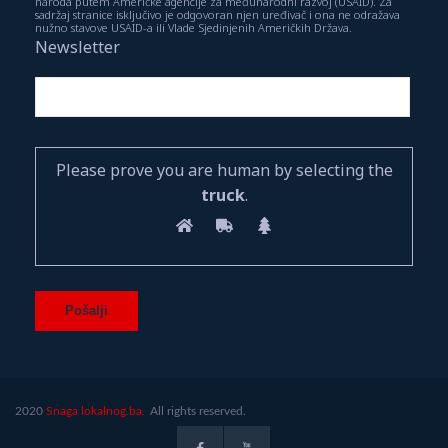
naroda putem Američke agencije za međunarodni razvoj (USAID). Za
sadržaj stranice isključivo je odgovoran njen uređivač i ona ne odražava
nužno stavove USAID-a ili Vlade Sjedinjenih Američkih Država.
Newsletter
Please prove you are human by selecting the
truck
.
2020
Snaga lokalnog.ba.
All rights reserved.