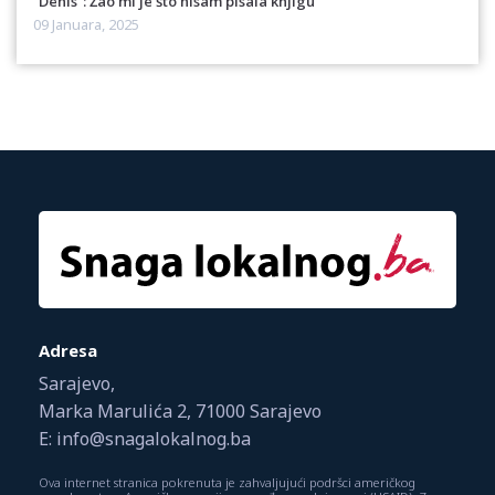
“Denis”: Žao mi je što nisam pisala knjigu
09 Januara, 2025
Adresa
Sarajevo,
Marka Marulića 2, 71000 Sarajevo
E: info@snagalokalnog.ba
Ova internet stranica pokrenuta je zahvaljujući podršci američkog