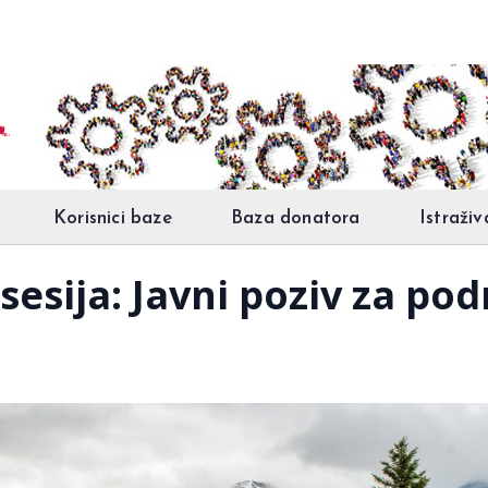
Korisnici baze
Baza donatora
Istraživ
sesija: Javni poziv za po