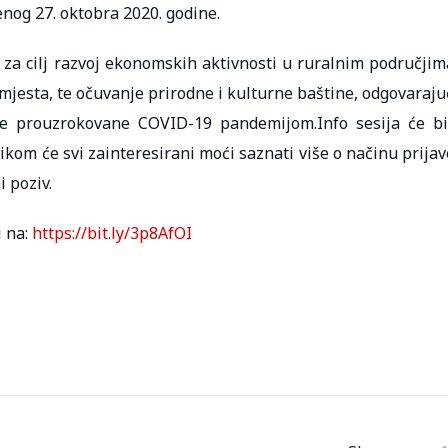
enog 27. oktobra 2020. godine.
a za cilj razvoj ekonomskih aktivnosti u ruralnim područjim
mjesta, te očuvanje prirodne i kulturne baštine, odgovaraju
e prouzrokovane COVID-19 pandemijom.Info sesija će bi
kom će svi zainteresirani moći saznati više o načinu prijav
i poziv.
i na:
https://bit.ly/3p8AfOI