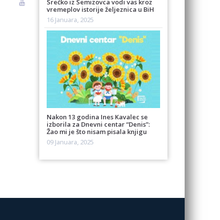
Srećko iz Semizovca vodi vas kroz
vremeplov istorije željeznica u BiH
16 Januara, 2025
Nakon 13 godina Ines Kavalec se
izborila za Dnevni centar “Denis”:
Žao mi je što nisam pisala knjigu
09 Januara, 2025