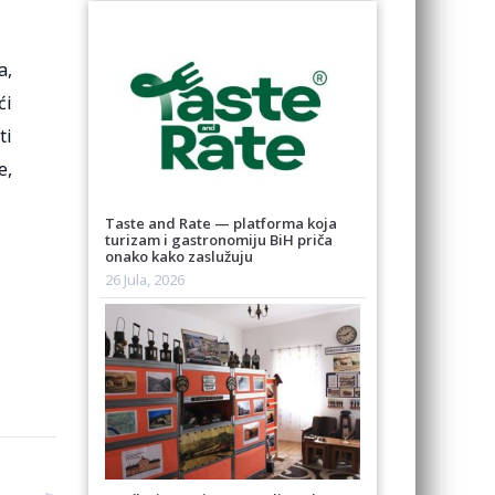
a,
ći
ti
e,
Taste and Rate — platforma koja
turizam i gastronomiju BiH priča
onako kako zaslužuju
26 Jula, 2026