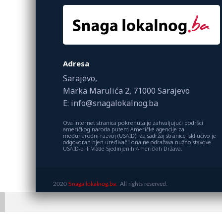
Adresa
Sarajevo,
Marka Marulića 2, 71000 Sarajevo
E: info@snagalokalnog.ba
Ova internet stranica pokrenuta je zahvaljujući podršci
američkog naroda putem Američke agencije za
međunarodni razvoj (USAID). Za sadržaj stranice isključivo je
odgovoran njen uređivač i ona ne odražava nužno stavove
USAID-a ili Vlade Sjedinjenih Američkih Država.
2020
Snaga lokalnog.ba.
All rights reserved.