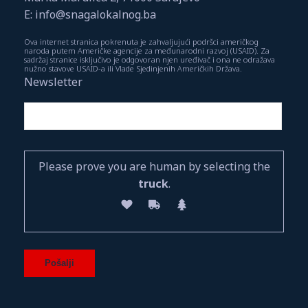
E: info@snagalokalnog.ba
Ova internet stranica pokrenuta je zahvaljujući podršci američkog
naroda putem Američke agencije za međunarodni razvoj (USAID). Za
sadržaj stranice isključivo je odgovoran njen uređivač i ona ne odražava
nužno stavove USAID-a ili Vlade Sjedinjenih Američkih Država.
Newsletter
Please prove you are human by selecting the
truck
.