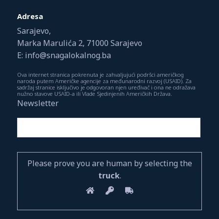
Adresa
Sarajevo,
Marka Marulića 2, 71000 Sarajevo
E: info@snagalokalnog.ba
Ova internet stranica pokrenuta je zahvaljujući podršci američkog
naroda putem Američke agencije za međunarodni razvoj (USAID). Za
sadržaj stranice isključivo je odgovoran njen uređivač i ona ne odražava
nužno stavove USAID-a ili Vlade Sjedinjenih Američkih Država.
Newsletter
Please prove you are human by selecting the
truck
.