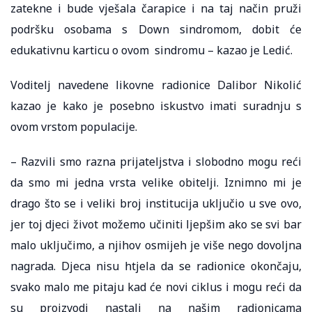
zatekne i bude vješala čarapice i na taj način pruži
podršku osobama s Down sindromom, dobit će
edukativnu karticu o ovom sindromu – kazao je Ledić.
Voditelj navedene likovne radionice Dalibor Nikolić
kazao je kako je posebno iskustvo imati suradnju s
ovom vrstom populacije.
– Razvili smo razna prijateljstva i slobodno mogu reći
da smo mi jedna vrsta velike obitelji. Iznimno mi je
drago što se i veliki broj institucija uključio u sve ovo,
jer toj djeci život možemo učiniti ljepšim ako se svi bar
malo uključimo, a njihov osmijeh je više nego dovoljna
nagrada. Djeca nisu htjela da se radionice okončaju,
svako malo me pitaju kad će novi ciklus i mogu reći da
su proizvodi nastali na našim radionicama