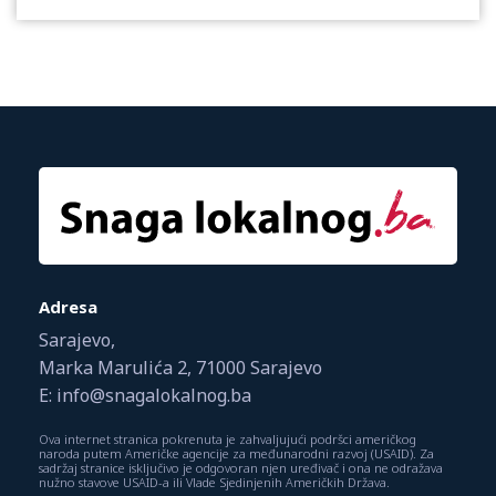
Adresa
Sarajevo,
Marka Marulića 2, 71000 Sarajevo
E: info@snagalokalnog.ba
Ova internet stranica pokrenuta je zahvaljujući podršci američkog
naroda putem Američke agencije za međunarodni razvoj (USAID). Za
sadržaj stranice isključivo je odgovoran njen uređivač i ona ne odražava
nužno stavove USAID-a ili Vlade Sjedinjenih Američkih Država.