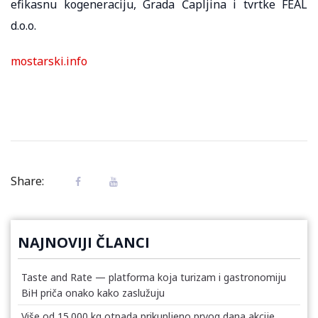
efikasnu kogeneraciju, Grada Čapljina i tvrtke FEAL
d.o.o.
mostarski.info
Share:
NAJNOVIJI ČLANCI
Taste and Rate — platforma koja turizam i gastronomiju
BiH priča onako kako zaslužuju
Više od 15.000 kg otpada prikupljeno prvog dana akcije