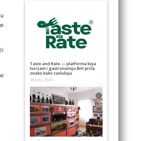
 u
go
ći
Taste and Rate — platforma koja
turizam i gastronomiju BiH priča
onako kako zaslužuju
no
26 Jula, 2026