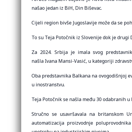
našao jedan iz BiH, Din Biševac.
Cijeli region bivše Jugoslavije može da se pohv
To su Teja Potočnik iz Slovenije dok je drugi
Za 2024. Srbija je imala svog predstavni
našla Ivana Mansi-Vasić, u kategoriji zdravst
Oba predstavnika Balkana na ovogodišnjoj evr
u inostranstvu.
Teja Potočnik se našla među 30 odabranih u ka
Stručno se usavršavala na britanskom Un
automatizacija proizvodnje poluprovodnik
upotrebu na industrijskim nivoima.