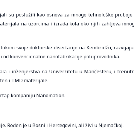
ali su poslužili kao osnova za mnoge tehnološke proboje
materijala na uzorcima i izrada kola oko njih zahtjeva mno
 tokom svoje doktorske disertacije na Kembridžu, razvijaju
brži od konvencionalne nanofabrikacije poluprovodnika.
jala i inženjerstva na Univerzitetu u Mančesteru, i trenut
afen i TMD materijale.
tartap kompaniju Nanomation.
e. Rođen je u Bosni i Hercegovini, ali živi u Njemačkoj.