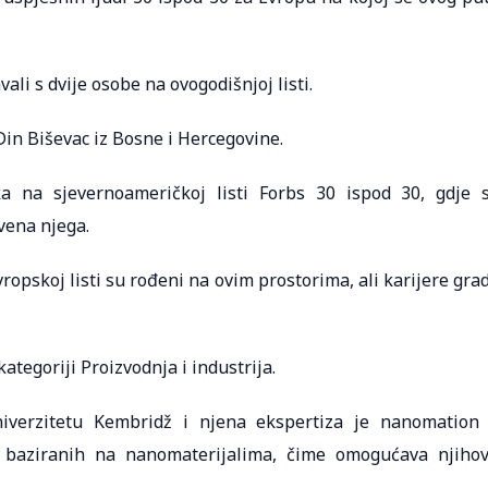
ali s dvije osobe na ovogodišnjoj listi.
 Din Biševac iz Bosne i Hercegovine.
ka na sjevernoameričkoj listi Forbs 30 ispod 30, gdje 
vena njega.
opskoj listi su rođeni na ovim prostorima, ali karijere gra
tegoriji Proizvodnja i industrija.
iverzitetu Kembridž i njena ekspertiza je nanomation
a baziranih na nanomaterijalima, čime omogućava njiho