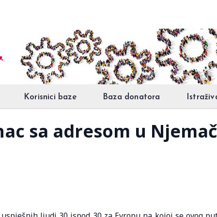
Korisnici baze
Baza donatora
Istraživ
nac sa adresom u Njemač
 uspješnih ljudi 30 ispod 30 za Evropu na kojoj se ovog pu