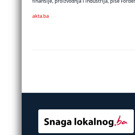
finansije, proizvodnja i industrija, piše Forbes
akta.ba