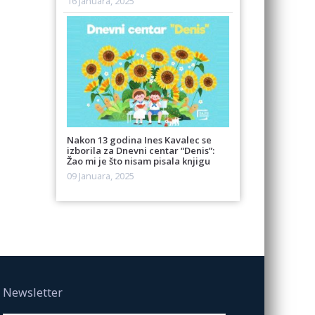
16 Januara, 2025
Nakon 13 godina Ines Kavalec se
izborila za Dnevni centar “Denis”:
Žao mi je što nisam pisala knjigu
09 Januara, 2025
Newsletter