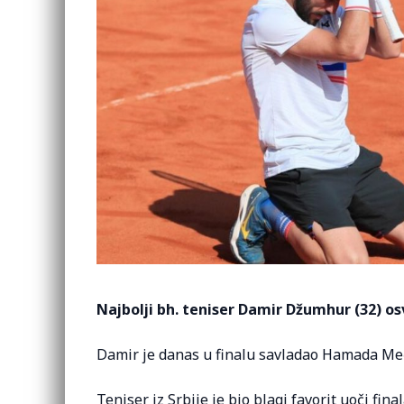
Najbolji bh. teniser Damir Džumhur (32) osv
Damir je danas u finalu savladao Hamada Međe
Teniser iz Srbije je bio blagi favorit uoči fina