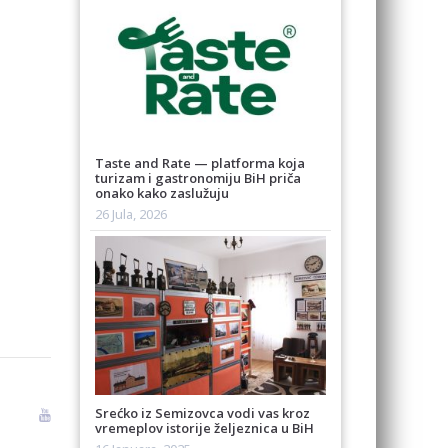
Taste and Rate — platforma koja
turizam i gastronomiju BiH priča
onako kako zaslužuju
26 Jula, 2026
Srećko iz Semizovca vodi vas kroz
vremeplov istorije željeznica u BiH