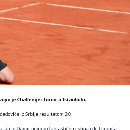
ojio je Challenger turnir u Istanbulu.
dovića iz Srbije rezultatom 2:0.
la, ali je Damir odigrao fantastično i stigao do trijumfa.