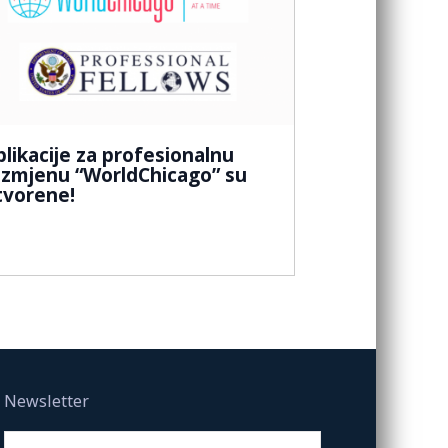
plikacije za profesionalnu
azmjenu “WorldChicago” su
tvorene!
Newsletter