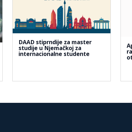
DAAD stiprndije za master
A
studije u Njemačkoj za
r
internacionalne studente
o