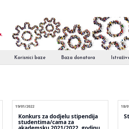
Korisnici baze
Baza donatora
Istraživ
19/01/2022
18/0
Konkurs za dodjelu stipendija
S
studentima/cama za
akademsku 2021/2022. godinu