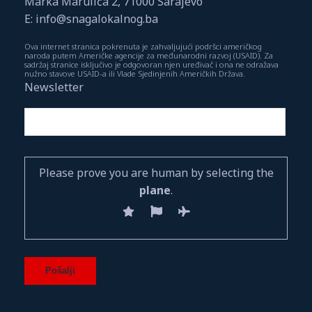
Marka Marulića 2, 71000 Sarajevo
E: info@snagalokalnog.ba
Ova internet stranica pokrenuta je zahvaljujući podršci američkog
naroda putem Američke agencije za međunarodni razvoj (USAID). Za
sadržaj stranice isključivo je odgovoran njen uređivač i ona ne odražava
nužno stavove USAID-a ili Vlade Sjedinjenih Američkih Država.
Newsletter
Please prove you are human by selecting the
plane
.