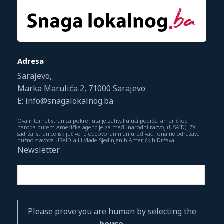
Adresa
Sarajevo,
Marka Marulića 2, 71000 Sarajevo
E: info@snagalokalnog.ba
Ova internet stranica pokrenuta je zahvaljujući podršci američkog
naroda putem Američke agencije za međunarodni razvoj (USAID). Za
sadržaj stranice isključivo je odgovoran njen uređivač i ona ne odražava
nužno stavove USAID-a ili Vlade Sjedinjenih Američkih Država.
Newsletter
Please prove you are human by selecting the