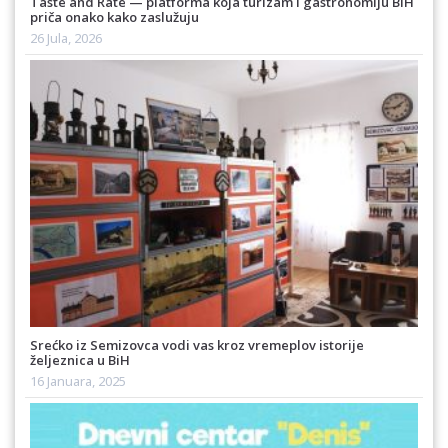
Taste and Rate — platforma koja turizam i gastronomiju BiH
priča onako kako zaslužuju
26 Jula, 2026
Srećko iz Semizovca vodi vas kroz vremeplov istorije
željeznica u BiH
16 Januara, 2025