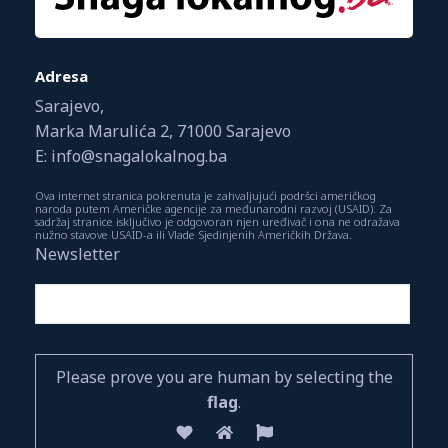
Adresa
Sarajevo,
Marka Marulića 2, 71000 Sarajevo
E: info@snagalokalnog.ba
Ova internet stranica pokrenuta je zahvaljujući podršci američkog
naroda putem Američke agencije za međunarodni razvoj (USAID). Za
sadržaj stranice isključivo je odgovoran njen uređivač i ona ne odražava
nužno stavove USAID-a ili Vlade Sjedinjenih Američkih Država.
Newsletter
Please prove you are human by selecting the
flag
.