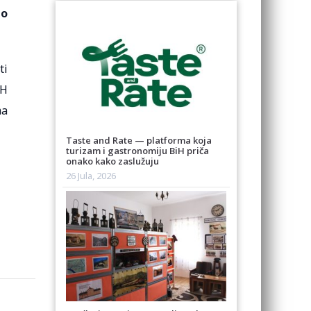
mo
ti
iH
ma
Taste and Rate — platforma koja
turizam i gastronomiju BiH priča
onako kako zaslužuju
26 Jula, 2026