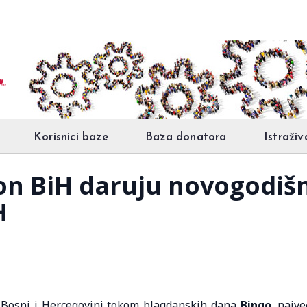
Korisnici baze
Baza donatora
Istraživ
ion BiH daruju novogodišn
H
i u Bosni i Hercegovini tokom blagdanskih dana
Bingo
, najve