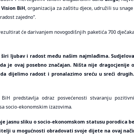
 Vision BiH
, organizacija za zaštitu djece, udružili su snage
radost zajedno”.
ezultirat će darivanjem novogodišnjih paketića 700 dječaka
 širi ljubav i radost među našim najmlađima. Sudjelova
a je ovaj posebno značajan. Ništa nije dragocjenije 
da dijelimo radost i pronalazimo sreću u sreći drugih.
BiH predstavlja odraz posvećenosti stvaranju pozitivn
 sa socio-ekonomskim izazovima.
je jasnu sliku o socio-ekonomskom statusu porodica b
telji u mogućnosti obradovati svoje dijete na ovaj nači