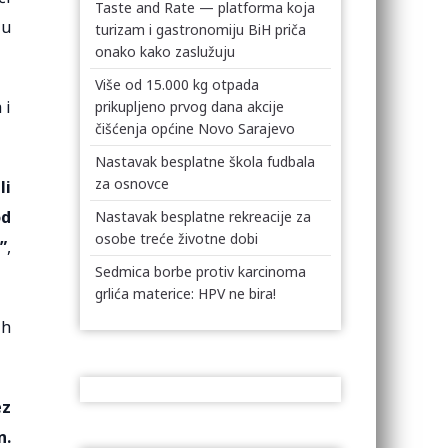
Taste and Rate — platforma koja
 u
turizam i gastronomiju BiH priča
onako kako zaslužuju
Više od 15.000 kg otpada
 i
prikupljeno prvog dana akcije
čišćenja općine Novo Sarajevo
Nastavak besplatne škola fudbala
za osnovce
li
od
Nastavak besplatne rekreacije za
osobe treće životne dobi
”
,
Sedmica borbe protiv karcinoma
grlića materice: HPV ne bira!
ih
ez
n.