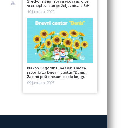
Srećko iz Semizovca vodi vas kroz
vremeplov istorije željeznica u BiH
16 Januara, 2025
Nakon 13 godina Ines Kavalec se
izborila za Dnevni centar “Denis”:
Žao mi je što nisam pisala knjigu
09 Januara, 2025