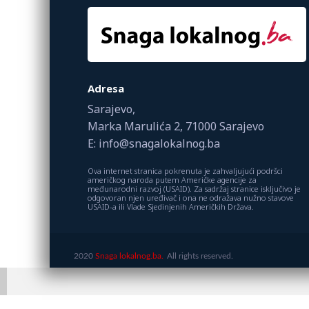
Adresa
Sarajevo,
Marka Marulića 2, 71000 Sarajevo
E: info@snagalokalnog.ba
Ova internet stranica pokrenuta je zahvaljujući podršci
američkog naroda putem Američke agencije za
međunarodni razvoj (USAID). Za sadržaj stranice isključivo je
odgovoran njen uređivač i ona ne odražava nužno stavove
USAID-a ili Vlade Sjedinjenih Američkih Država.
2020
Snaga lokalnog.ba.
All rights reserved.