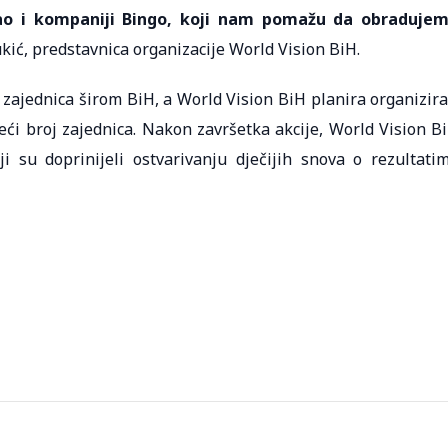
ao i kompaniji Bingo, koji nam pomažu da obraduje
ukić, predstavnica organizacije World Vision BiH.
5 zajednica širom BiH, a World Vision BiH planira organizira
eći broj zajednica. Nakon završetka akcije, World Vision B
ji su doprinijeli ostvarivanju dječijih snova o rezultati