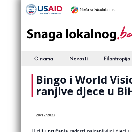
O nama
Novosti
Filantropija
Bingo i World Vis
ranjive djece u Bi
20/12/2023
U cilju pružanja radosti najranjivijoj djec