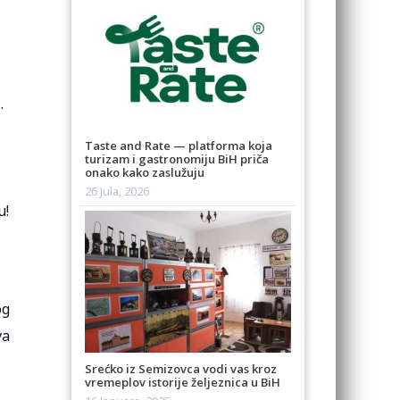
…
Taste and Rate — platforma koja
turizam i gastronomiju BiH priča
onako kako zaslužuju
26 Jula, 2026
u!
og
va
Srećko iz Semizovca vodi vas kroz
vremeplov istorije željeznica u BiH