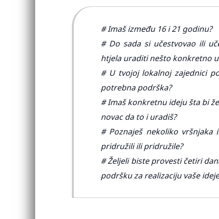
# Imaš između 16 i 21 godinu?
# Do sada si učestvovao ili uč
htjela uraditi nešto konkretno 
# U tvojoj lokalnoj zajednici pos
potrebna podrška?
# Imaš konkretnu ideju šta bi želio
novac da to i uradiš?
# Poznaješ nekoliko vršnjaka i
pridružili ili pridružile?
# Željeli biste provesti četiri d
podršku za realizaciju vaše idej