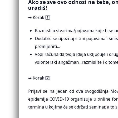
Ako se sve ovo odnosi na tebe, o
uradiš!
➡ Korak 1️⃣
Razmisli o stvarima/pojavama koje ti se n
Dodatno se upoznaj s tim pojavama i smisl
promijeniti…
Vodi računa da tvoja ideja uključuje i dr
volonterski angažman…razmislite i o tome d
➡ Korak 2️⃣
Prijavi se na jedan od dva ovogodišnja M
epidemije COVID-19 organizuje u online fo
termina u kojima će se održati seminar, a to s