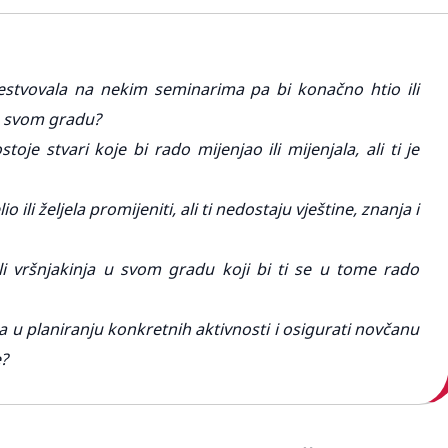
estvovala na nekim seminarima pa bi konačno htio ili
u svom gradu?
toje stvari koje bi rado mijenjao ili mijenjala, ali ti je
 ili željela promijeniti, ali ti nedostaju vještine, znanja i
li vršnjakinja u svom gradu koji bi ti se u tome rado
ana u planiranju konkretnih aktivnosti i osigurati novčanu
e?