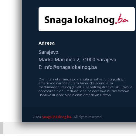
Adresa
Sarajevo,
Marka Marulića 2, 71000 Sarajevo
E: info@snagalokalnog.ba
Ova internet stranica pokrenuta je zahvaljujući podršci
američkog naroda putem Američke agencije za
međunarodni razvoj (USAID). Za sadržaj stranice isključivo je
odgovoran njen uređivač i ona ne odražava nužno stavove
USAID-a ili Vlade Sjedinjenih Američkih Država.
2020
Snaga lokalnog.ba.
All rights reserved.