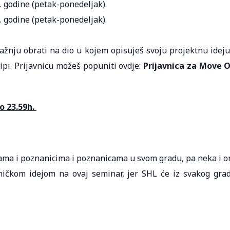
1. godine (petak-ponedeljak).
1. godine (petak-ponedeljak).
žnju obrati na dio u kojem opisuješ svoju projektnu idej
ipi. Prijavnicu možeš popuniti ovdje:
Prijavnica za Move 
do 23.59h.
jicama i poznanicima i poznanicama u svom gradu, pa neka i o
edničkom idejom na ovaj seminar, jer SHL će iz svakog gra