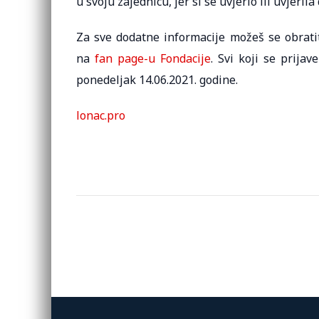
u svoju zajednicu, jer si se uvjerio ili uvjeril
Za sve dodatne informacije možeš se obrati
na
fan page-u Fondacije
. Svi koji se prija
ponedeljak 14.06.2021. godine.
lonac.pro