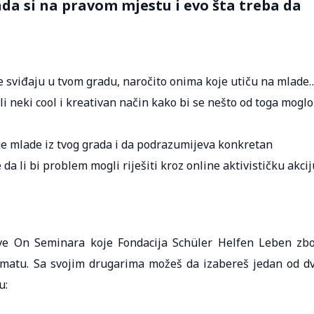
nda si na pravom mjestu i evo šta treba da
e sviđaju u tvom gradu, naročito onima koje utiču na mlade
i neki cool i kreativan način kako bi se nešto od toga moglo
uge mlade iz tvog grada i da podrazumijeva konkretan
a li bi problem mogli riješiti kroz online aktivističku akcij
ove On Seminara koje Fondacija Schüler Helfen Leben zb
rmatu. Sa svojim drugarima možeš da izabereš jedan od d
u: