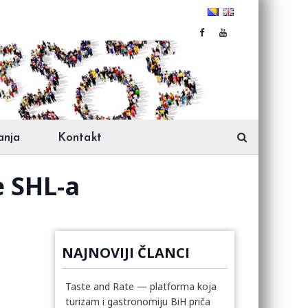
anja
Kontakt
e SHL-a
NAJNOVIJI ČLANCI
Taste and Rate — platforma koja
turizam i gastronomiju BiH priča