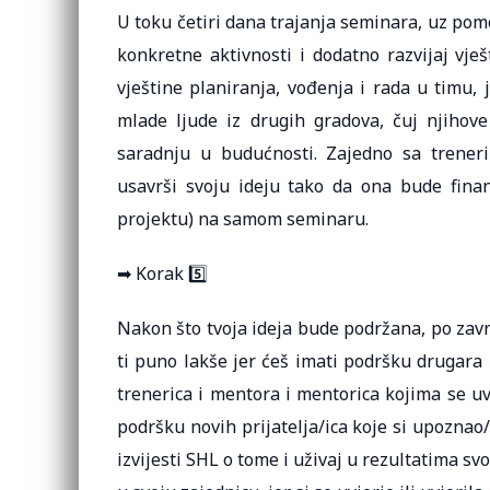
U toku četiri dana trajanja seminara, uz pomo
konkretne aktivnosti i dodatno razvijaj vješ
vještine planiranja, vođenja i rada u timu,
mlade ljude iz drugih gradova, čuj njihove
saradnju u budućnosti. Zajedno sa trene
usavrši svoju ideju tako da ona bude fin
projektu) na samom seminaru.
➡ Korak 5️⃣
Nakon što tvoja ideja bude podržana, po zav
ti puno lakše jer ćeš imati podršku drugara k
trenerica i mentora i mentorica kojima se uv
podršku novih prijatelja/ica koje si upoznao/l
izvijesti SHL o tome i uživaj u rezultatima s