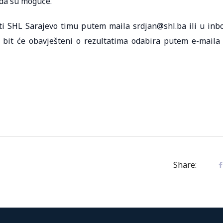
a da su moguće.
ti SHL Sarajevo timu putem maila srdjan@shl.ba ili u inb
ve bit će obavješteni o rezultatima odabira putem e-maila
Share: