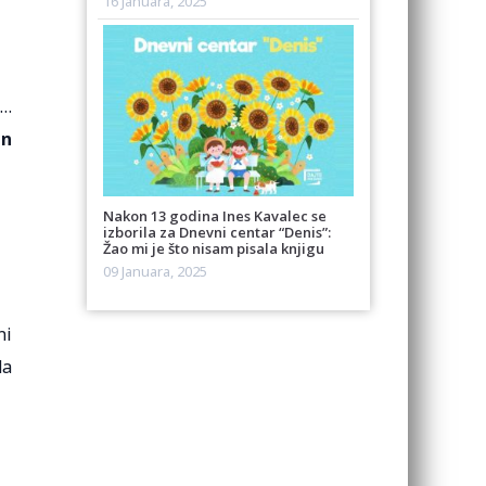
16 Januara, 2025
u…
On
Nakon 13 godina Ines Kavalec se
izborila za Dnevni centar “Denis”:
Žao mi je što nisam pisala knjigu
09 Januara, 2025
ni
da