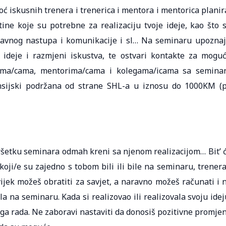
ć iskusnih trenera i trenerica i mentora i mentorica planir
tine koje su potrebne za realizaciju tvoje ideje, kao što 
 javnog nastupa i komunikacije i sl… Na seminaru upoznaj
 ideje i razmjeni iskustva, te ostvari kontakte za mogu
rima/cama, mentorima/cama i kolegama/icama sa semina
ansijski podržana od strane SHL-a u iznosu do 1000KM (
ršetku seminara odmah kreni sa njenom realizacijom… Bit’ 
oji/e su zajedno s tobom bili ili bile na seminaru, trenera
ijek možeš obratiti za savjet, a naravno možeš računati i 
a na seminaru. Kada si realizovao ili realizovala svoju idej
voga rada. Ne zaboravi nastaviti da donosiš pozitivne promje