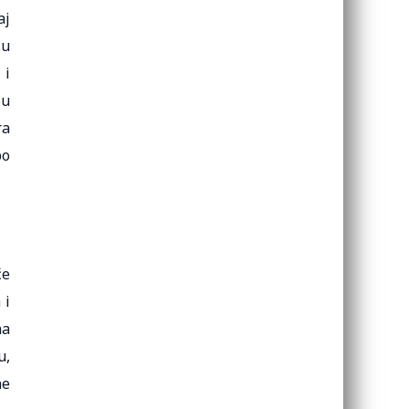
aj
su
 i
ću
ra
po
će
 i
na
u,
ne